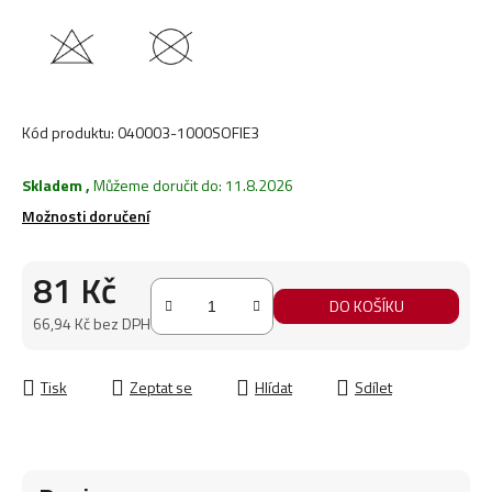
Kód produktu:
040003-1000SOFIE3
Skladem
,
Můžeme doručit do:
11.8.2026
Možnosti doručení
81 Kč
DO KOŠÍKU
66,94 Kč bez DPH
Měrná cena:
Tisk
Zeptat se
Hlídat
Sdílet