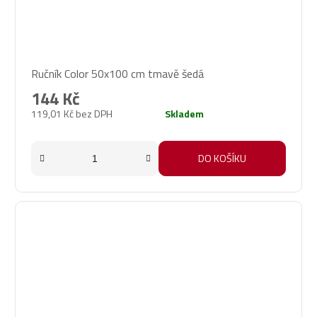
Průměrné
Ručník Color 50x100 cm tmavě šedá
hodnocení
produktu
144 Kč
je
119,01 Kč bez DPH
Skladem
2,0
z
5
DO KOŠÍKU
hvězdiček.