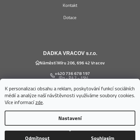
Kontakt
Dotace
DADKA VRACOV s.r.o.
Náměstí Míru 206, 696 42 Vracov
+420 736 678 197
(Po - Pá 7 - 15h)
K personalizaci obsahu a reklam, poskytování funkcí sociálních
eshop@dadka.cz
médií a analýze naší návštěvnosti využíváme soubory cookies.
Více informací
zde
.
Nastavení
Vytvořil Shoptet
Odmítnout
Souhlasím