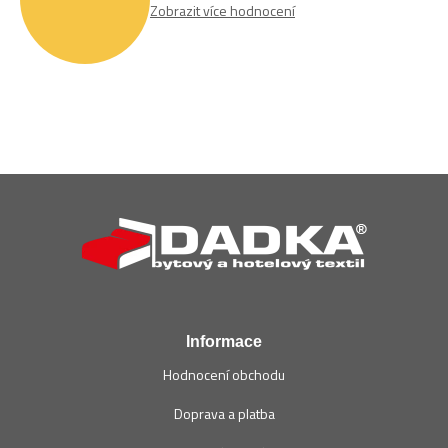
Zobrazit více hodnocení
Z
á
p
a
t
í
Informace
Hodnocení obchodu
Doprava a platba