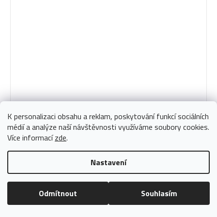
Povlak na polštář froté královská modř 40x50 cm
K personalizaci obsahu a reklam, poskytování funkcí sociálních
161 Kč
médií a analýze naší návštěvnosti využíváme soubory cookies.
133,06 Kč bez DPH
Vyrobíme pro vás
Více informací
zde
.
Nastavení
DO KOŠÍKU
Odmítnout
Souhlasím