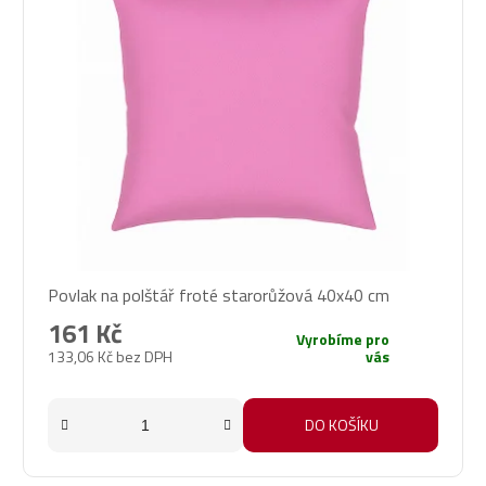
i
s
p
r
o
d
u
k
t
ů
Povlak na polštář froté starorůžová 40x40 cm
161 Kč
Vyrobíme pro
133,06 Kč bez DPH
vás
DO KOŠÍKU