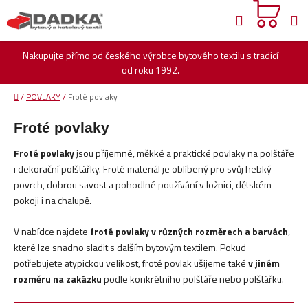
Přejít
Hledat
na
obsah
Nakupujte přímo od českého výrobce bytového textilu s tradicí
od roku 1992.
Domů
/
POVLAKY
/
Froté povlaky
Froté povlaky
Froté povlaky
jsou příjemné, měkké a praktické povlaky na polštáře
i dekorační polštářky. Froté materiál je oblíbený pro svůj hebký
povrch, dobrou savost a pohodlné používání v ložnici, dětském
pokoji i na chalupě.
V nabídce najdete
froté povlaky v různých rozměrech a barvách
,
které lze snadno sladit s dalším bytovým textilem. Pokud
potřebujete atypickou velikost, froté povlak ušijeme také
v jiném
rozměru na zakázku
podle konkrétního polštáře nebo polštářku.