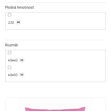
Plošná hmotnost
220
66
Rozměr
40x40
33
40x50
33
V
ý
p