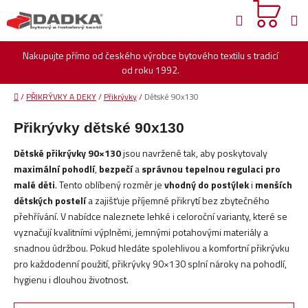
Přejít
Hledat
na
obsah
Nakupujte přímo od českého výrobce bytového textilu s tradicí
od roku 1992.
Domů
/
PŘIKRÝVKY A DEKY
/
Přikrývky
/
Dětské 90x130
Přikrývky dětské 90x130
Dětské přikrývky 90×130
jsou navržené tak, aby poskytovaly
maximální pohodlí
,
bezpečí
a
správnou tepelnou regulaci pro
malé děti
. Tento oblíbený rozměr je
vhodný do postýlek
i
menších
dětských postelí
a zajišťuje příjemné přikrytí bez zbytečného
přehřívání. V nabídce naleznete lehké i celoroční varianty, které se
vyznačují kvalitními výplněmi, jemnými potahovými materiály a
snadnou údržbou. Pokud hledáte spolehlivou a komfortní přikrývku
pro každodenní použití, přikrývky 90×130 splní nároky na pohodlí,
hygienu i dlouhou životnost.