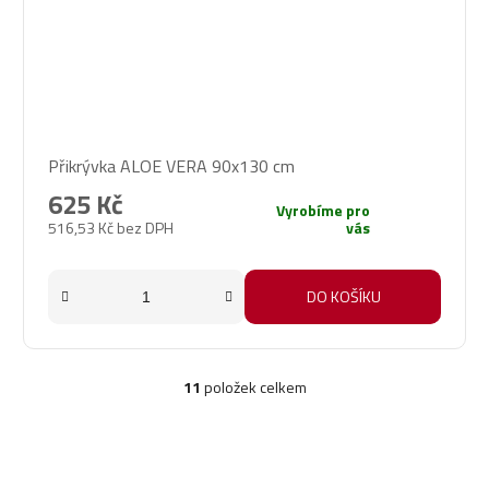
Přikrývka ALOE VERA 90x130 cm
625 Kč
Vyrobíme pro
516,53 Kč bez DPH
vás
DO KOŠÍKU
11
položek celkem
O
v
l
á
d