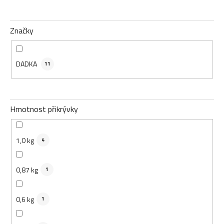
Značky
DADKA
11
Hmotnost přikrývky
1,0 kg
4
0,87 kg
1
0,6 kg
1