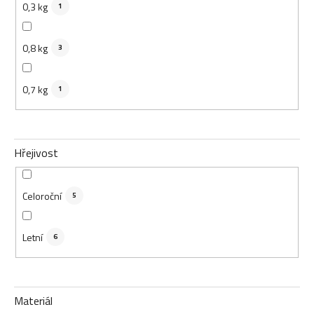
0,3 kg
1
0,8 kg
3
0,7 kg
1
Hřejivost
Celoroční
5
Letní
6
Materiál