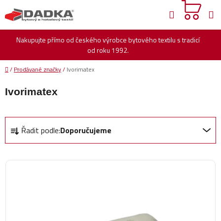
Přejít
Hledat
na
obsah
Nakupujte přímo od českého výrobce bytového textilu s tradicí
od roku 1992.
Domů
/
Prodávané značky
/
Ivorimatex
Ivorimatex
Ř
Řadit podle:
Doporučujeme
a
z
e
V
n
ý
í
p
p
i
r
s
o
p