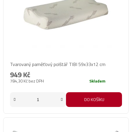
d
r
u
o
k
d
t
u
ů
k
t
ů
Tvarovaný paměťový polštář TIBI 59x33x12 cm
949 Kč
784,30 Kč bez DPH
Skladem
DO KOŠÍKU