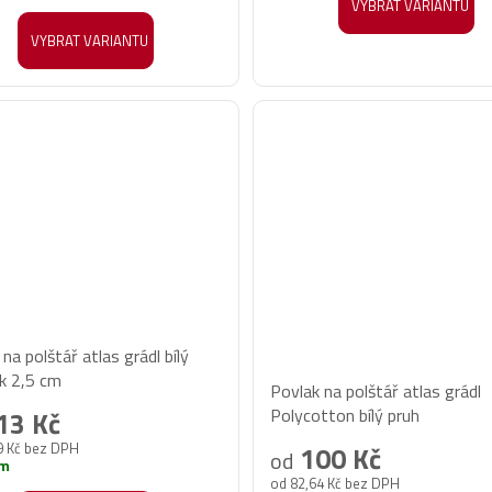
VYBRAT VARIANTU
VYBRAT VARIANTU
iček.
na polštář atlas grádl bílý
Průměrné
k 2,5 cm
Povlak na polštář atlas grádl
hodnocení
Polycotton bílý pruh
13 Kč
produktu
9 Kč bez DPH
100 Kč
od
je
em
od 82,64 Kč bez DPH
5,0