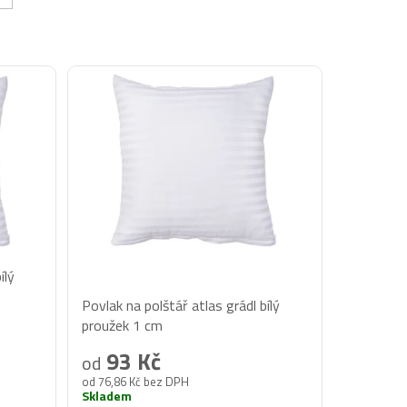
ílý
Průměrné
Povlak na polštář atlas grádl bílý
hodnocení
proužek 1 cm
produktu
93 Kč
od
je
od 76,86 Kč bez DPH
5,0
Skladem