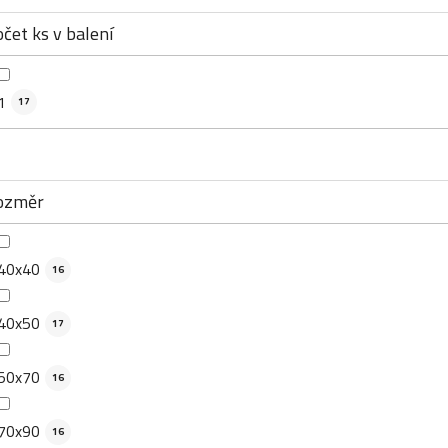
čet ks v balení
1
17
ozměr
40x40
16
40x50
17
50x70
16
70x90
16