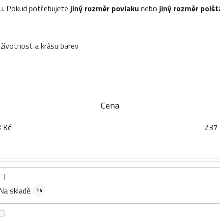
tu. Pokud potřebujete
jiný rozměr povlaku
nebo
jiný rozměr polš
 životnost a krásu barev
Cena
3
Kč
237
Na skladě
14