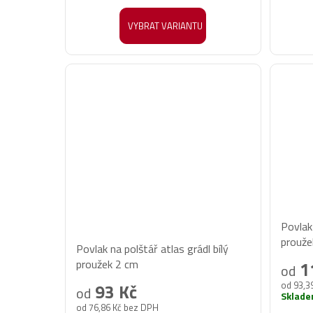
z
z
5
5
VYBRAT VARIANTU
hvězdiček.
hvězd
Povlak 
Průměrné
prouže
Povlak na polštář atlas grádl bílý
hodnocení
proužek 2 cm
1
od
produktu
od 93,3
93 Kč
od
je
Sklad
od 76,86 Kč bez DPH
5,0