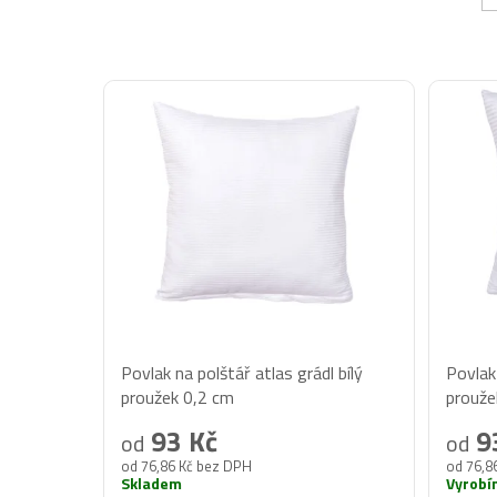
V
ý
p
i
s
p
r
o
d
u
Průměrné
Prům
k
Povlak na polštář atlas grádl bílý
Povlak 
hodnocení
hodno
t
proužek 0,2 cm
prouže
produktu
produ
ů
93 Kč
9
od
od
je
je
od 76,86 Kč bez DPH
od 76,8
5,0
5,0
Skladem
Vyrobí