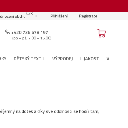
.
CZK
Přihlášení
Registrace
dnocení obchodu
Moje objednávka
Podmínky soutěže
+420 736 678 197
(po – pá: 7:00 – 15:00)
AKY
DĚTSKÝ TEXTIL
VÝPRODEJ
II.JAKOST
VÁNOČNÍ 
 příjemný na dotek a díky své odolnosti se hodí i tam,