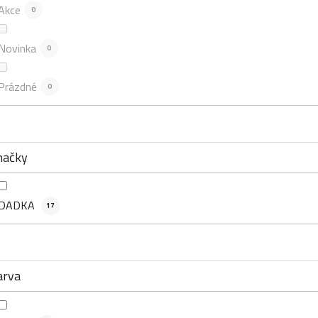
Akce
0
Novinka
0
Prázdné
0
načky
DADKA
17
arva