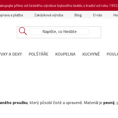
akupujte přímo od českého výrobce bytového textilu s tradicí od roku 1992
prava a platba
Zakázková výroba
Blog
O nás
Ho
ÝVKY A DEKY
POLŠTÁŘE
KOUPELNA
KUCHYNĚ
POVL
aného proužku
, který působí čistě a upraveně. Materiál je
pevný
,