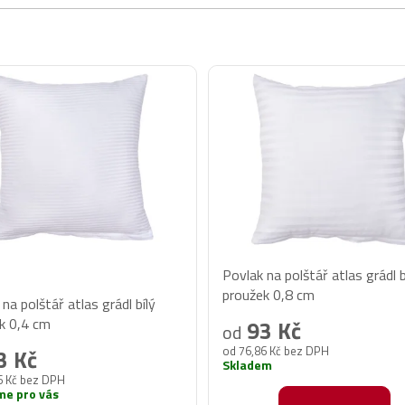
Povlak na polštář atlas grádl b
ěrné
proužek 0,8 cm
na polštář atlas grádl bílý
cení
k 0,4 cm
93 Kč
od
ktu
od 76,86 Kč bez DPH
3 Kč
Skladem
6 Kč bez DPH
me pro vás