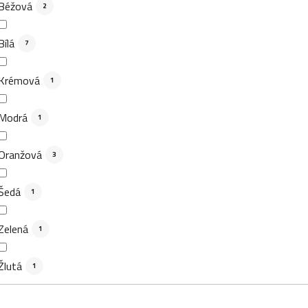
Béžová
2
Bílá
7
Krémová
1
Modrá
1
Oranžová
3
Šedá
1
Zelená
1
Žlutá
1