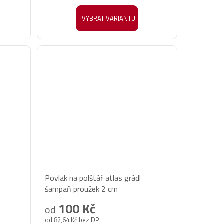
z
5
VYBRAT VARIANTU
hvězdiček.
Průměrné
Povlak na polštář atlas grádl
hodnocení
šampaň proužek 2 cm
produktu
100 Kč
od
je
od 82,64 Kč bez DPH
5,0