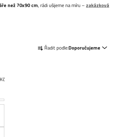
táře než 70x90 cm
, rádi ušijeme na míru –
zakázková
Ř
Řadit podle:
Doporučujeme
a
z
e
n
Kč
í
p
r
o
d
u
k