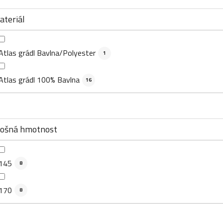
ateriál
Atlas grádl Bavlna/Polyester
1
Atlas grádl 100% Bavlna
16
lošná hmotnost
145
8
170
8