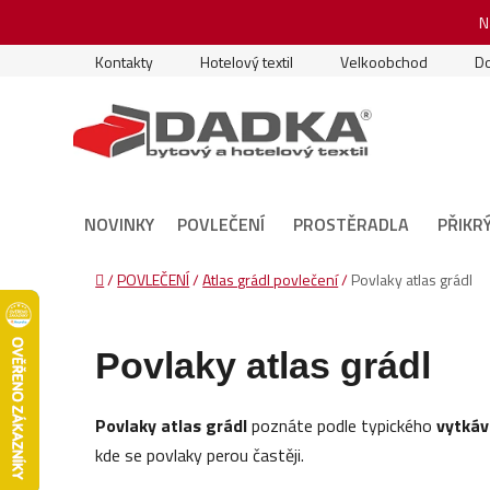
Přejít
N
na
obsah
Kontakty
Hotelový textil
Velkoobchod
Do
NOVINKY
POVLEČENÍ
PROSTĚRADLA
PŘIKR
Domů
/
POVLEČENÍ
/
Atlas grádl povlečení
/
Povlaky atlas grádl
Povlaky atlas grádl
Povlaky atlas grádl
poznáte podle typického
vytkáv
kde se povlaky perou častěji.