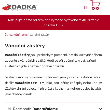
Přejít
Hledat
na
obsah
Nakupujte přímo od českého výrobce bytového textilu s tradicí
od roku 1992.
Domů
/
Vánoční textil
/
Vánoční zástěry
Vánoční zástěry
Vánoční zástěry
jsou praktickým pomocníkem do kuchyně během
adventu a vánočních svátků. Hodí se při pečení cukroví, vaření
svátečních jídel i běžné přípravě pokrmů.
Sváteční motivy příjemně doplní kuchyňský interiér a dobře ladí s
dalším
vánočním textilem
, jako jsou utěrky, chňapky nebo ubrusy.
Zástěry chrání oblečení při práci v kuchyni a mohou posloužit také
jako drobný dárek.
Ř
Řadit podle:
Doporučujeme