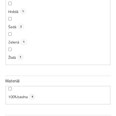
Hnědá
1
Šedá
2
Zelená
1
Žlutá
1
Materiál
100% bavlna
4