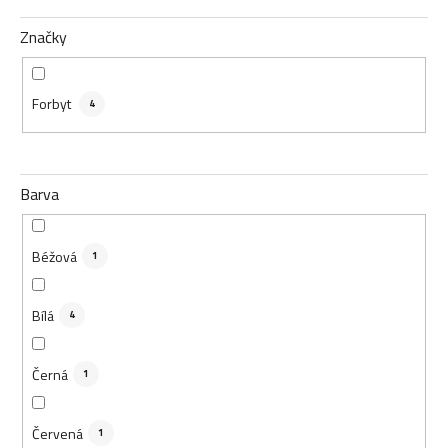
Značky
Forbyt
4
Barva
Béžová
1
Bílá
4
Černá
1
Červená
1