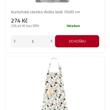
ů
Kuchyňská zástěra Vločka šedá 70x90 cm
274 Kč
226,45 Kč bez DPH
Skladem
DO KOŠÍKU