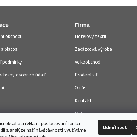
ace
Firma
ní obchodu
Hotelový textil
a platba
Zakázková výroba
í podmínky
Velkoobchod
chrany osobních údajů
Prodejní síť
ní
O nás
Kontakt
Dotace
aci obsahu a reklam, poskytování funkcí
Odmítnout
édií a analýze naší návštěvnosti využíváme
ies. Více informací
zde
.