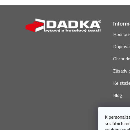
Z
á
Inform
p
Hodnoce
a
t
Doprava 
í
Obchodn
Zásady o
Ke staže
Blog
K personaliz
sociálních m
soubory cook