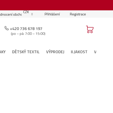
.
CZK
Přihlášení
Registrace
dnocení obchodu
Moje objednávka
Podmínky soutěže
+420 736 678 197
(po – pá: 7:00 – 15:00)
AKY
DĚTSKÝ TEXTIL
VÝPRODEJ
II.JAKOST
VÁNOČNÍ 