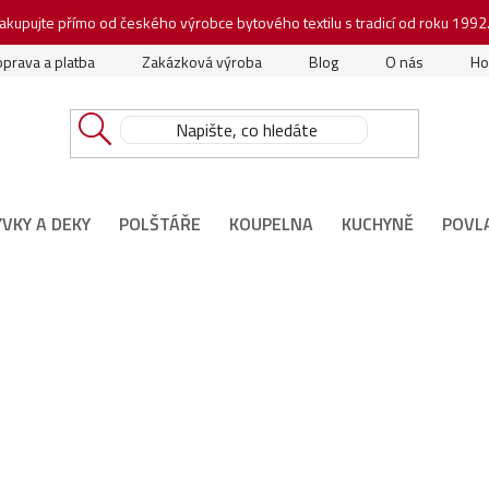
akupujte přímo od českého výrobce bytového textilu s tradicí od roku 1992
prava a platba
Zakázková výroba
Blog
O nás
Ho
ÝVKY A DEKY
POLŠTÁŘE
KOUPELNA
KUCHYNĚ
POVL