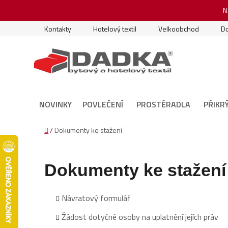
Přejít
N
na
obsah
Kontakty
Hotelový textil
Velkoobchod
Do
NOVINKY
POVLEČENÍ
PROSTĚRADLA
PŘIKR
Domů
/
Dokumenty ke stažení
Dokumenty ke stažení
Návratový formulář
Žádost dotyčné osoby na uplatnění jejích práv