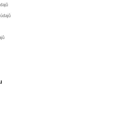
dajů
 údajů
ajů
u