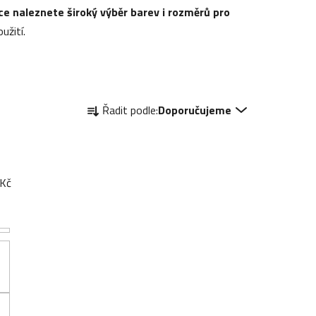
ce naleznete široký výběr barev i rozměrů pro
užití.
Ř
Řadit podle:
Doporučujeme
a
z
e
n
Kč
í
p
r
o
d
u
k