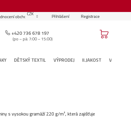
.
CZK
Přihlášení
Registrace
dnocení obchodu
Moje objednávka
Podmínky soutěže
+420 736 678 197
(po – pá: 7:00 – 15:00)
AKY
DĚTSKÝ TEXTIL
VÝPRODEJ
II.JAKOST
VÁNOČNÍ 
aniny s vysokou gramáží 220 g/m², která zajišťuje