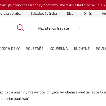
akupujte přímo od českého výrobce bytového textilu s tradicí od roku 1992
prava a platba
Zakázková výroba
Blog
O nás
Ho
ÝVKY A DEKY
POLŠTÁŘE
KOUPELNA
KUCHYNĚ
POVL
žnost a příjemný hřejivý povrch. Jsou vyrobena z kvalitní froté tk
odenním používání.