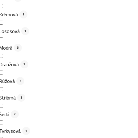
Krémová
2
Lososová
1
Modrá
3
Oranžová
3
Růžová
2
Stříbrná
2
Šedá
2
Tyrkysová
1