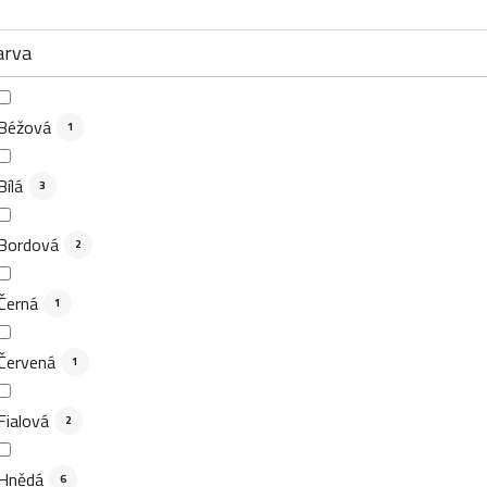
arva
Béžová
1
Bílá
3
Bordová
2
Černá
1
Červená
1
Fialová
2
Hnědá
6