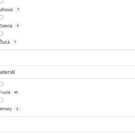
Vínová
1
Zelená
4
Žlutá
1
ateriál
Froté
35
Jersey
2