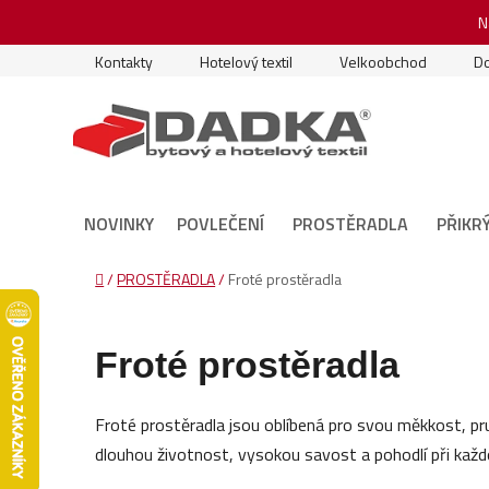
Přejít
N
na
obsah
Kontakty
Hotelový textil
Velkoobchod
Do
NOVINKY
POVLEČENÍ
PROSTĚRADLA
PŘIKR
Domů
/
PROSTĚRADLA
/
Froté prostěradla
Froté prostěradla
Froté prostěradla jsou oblíbená pro svou měkkost, pru
dlouhou životnost, vysokou savost a pohodlí při každ