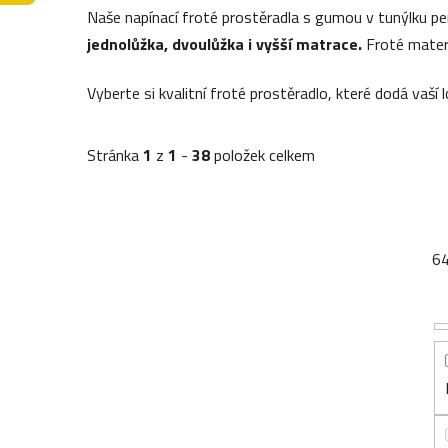
Naše napínací froté prostěradla s gumou v tunýlku per
jednolůžka, dvoulůžka i vyšší matrace.
Froté materi
Vyberte si kvalitní froté prostěradlo, které dodá vaší
Stránka
1
z
1
-
38
položek celkem
6