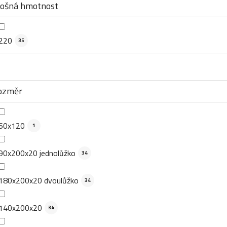
lošná hmotnost
220
35
ozměr
60x120
1
90x200x20 jednolůžko
34
180x200x20 dvoulůžko
34
140x200x20
34