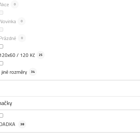
Akce
0
Novinka
0
Prázdné
0
120x60 / 120 Kč
25
I jiné rozměry
34
načky
DADKA
38