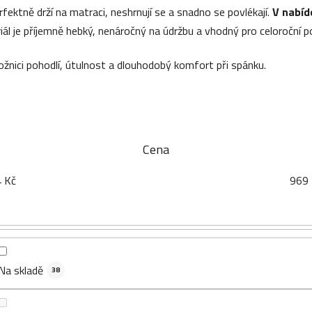
fektně drží na matraci, neshrnují se a snadno se povlékají.
V nabíd
ál je příjemně hebký, nenáročný na údržbu a vhodný pro celoroční po
 ložnici pohodlí, útulnost a dlouhodobý komfort při spánku.
Cena
4
Kč
969
Na skladě
38