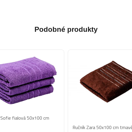
Podobné produkty
 Sofie fialová 50x100 cm
Průměrné
Ručník Zara 50x100 cm tmav
hodnocení