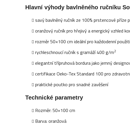
Hlavní výhody bavlněného ručníku So
savý bavlněný ručník ze 100% prstencové příze 
oranžový ručník pro hřejivý a energický vzhled k
rozměr 50×100 cm ideální pro každodenní použit
2
rychleschnoucí ručník s gramáží 400 g/m
elegantní třípruhová bordura jako jemný designov
certifikace Oeko-Tex Standard 100 pro zdravot
praktické poutko pro snadné zavěšení
Technické parametry
Rozměr: 50×100 cm
Barva: oranžová