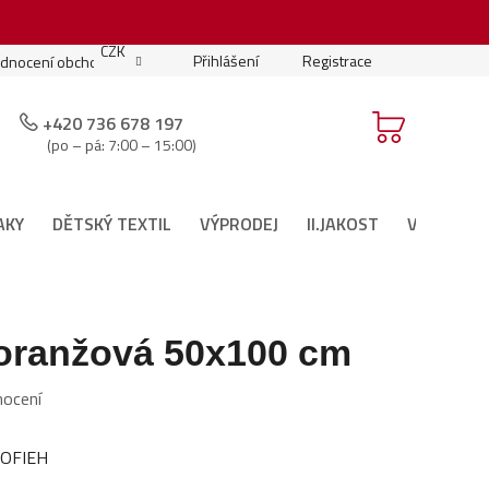
.
CZK
Přihlášení
Registrace
dnocení obchodu
Moje objednávka
Podmínky soutěže
+420 736 678 197
(po – pá: 7:00 – 15:00)
AKY
DĚTSKÝ TEXTIL
VÝPRODEJ
II.JAKOST
VÁNOČNÍ 
 oranžová 50x100 cm
nocení
OFIEH