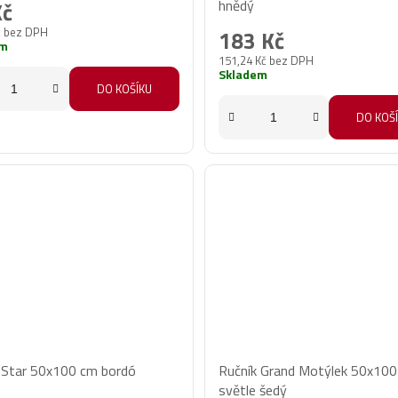
hnědý
Kč
produktu
č bez DPH
183 Kč
je
em
151,24 Kč bez DPH
5,0
Skladem
z
DO KOŠÍKU
5
DO KOŠ
hvězdiček.
 Star 50x100 cm bordó
Ručník Grand Motýlek 50x10
světle šedý