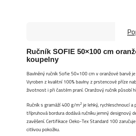
Po
Ručník SOFIE 50×100 cm oranžo
koupelny
Bavlněný ručník Sofie 50×100 cm v oranžové barvě je i
Vyroben z kvalitní 100% bavlny z prstencové příze na
životnost i při častém praní. Oranžový ručník působí h
2
Ručník s gramáží 400 g/m
je lehký, rychleschnoucí a
třípruhová bordura dodává ručníku jemný designový d
zavěšení. Certifikace Oeko-Tex Standard 100 zaručuje
citlivou pokožku.