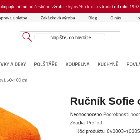
akupujte přímo od českého výrobce bytového textilu s tradicí od roku 1992
prava a platba
Zakázková výroba
Blog
O nás
Ho
ÝVKY A DEKY
POLŠTÁŘE
KOUPELNA
KUCHYNĚ
POVL
žová 50x100 cm
Ručník Sofie
Průměrné
Neohodnoceno
Podrobnosti hod
hodnocení
Značka:
Profod
produktu
Kód produktu:
040003-1000S
je