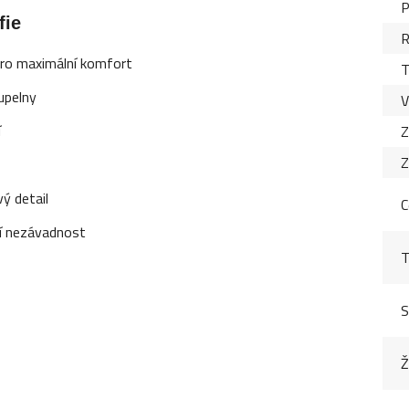
P
fie
R
pro maximální komfort
T
oupelny
V
í
Z
Z
ý detail
C
ní nezávadnost
T
S
Ž