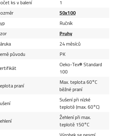
očet ks v balení
1
ozměr
50x100
yp
Ručník
zor
Pruhy
áruka
24 měsíců
emě původu
PK
Oeko-Tex® Standard
ertifikát
100
Max. teplota 60°C
eplota praní
běžné praní
Sušení při nízké
ušení
teplotě (max. 60°C)
Žehlení při max.
ehlení
teplotě 150°C
Výrobek se nesmí