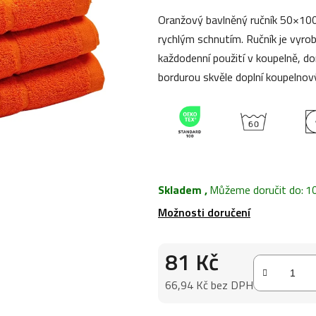
0,0
Oranžový bavlněný ručník 50×100
z
rychlým schnutím. Ručník je vyrob
5
každodenní použití v koupelně, d
hvězdiček.
bordurou skvěle doplní koupelnový 
Skladem
,
Můžeme doručit do:
1
Možnosti doručení
81 Kč
66,94 Kč bez DPH
Měrná cena: