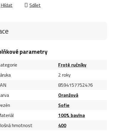
Hlídat
Sdílet
ace
plňkové parametry
ategorie
Froté ručníky
áruka
2 roky
EAN
8594157752476
arva
Oranžová
ezén
Sofie
ateriál
100% bavlna
lošná hmotnost
400