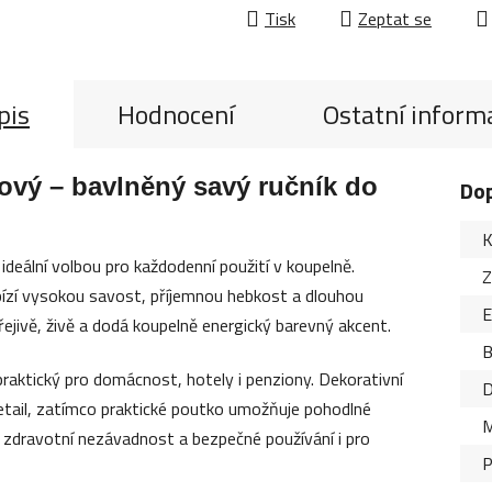
Tisk
Zeptat se
pis
Hodnocení
Ostatní inform
vý – bavlněný savý ručník do
Do
K
deální volbou pro každodenní použití v koupelně.
Z
bízí vysokou savost, příjemnou hebkost a dlouhou
řejivě, živě a dodá koupelně energický barevný akcent.
B
 praktický pro domácnost, hotely i penziony. Dekorativní
D
etail, zatímco praktické poutko umožňuje pohodlné
M
 zdravotní nezávadnost a bezpečné používání i pro
P