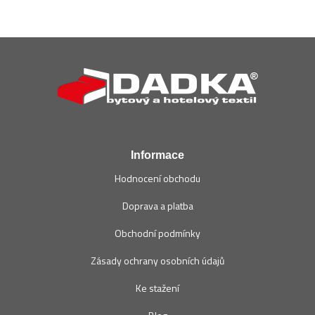
Z
á
p
a
t
í
Informace
Hodnocení obchodu
Doprava a platba
Obchodní podmínky
Zásady ochrany osobních údajů
Ke stažení