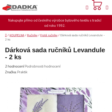
Přejít
Hledat
na
obsah
Nakupujte přímo od českého výrobce bytového textilu s tradicí
od roku 1992.
Domů
/
KOUPELNA
/
Ručníky
/
Froté ručníky
/
Dárková sada ručníků Levandule -
2 ks
Dárková sada ručníků Levandule
- 2 ks
Průměrné
2 hodnocení
Podrobnosti hodnocení
hodnocení
Značka:
Praktik
produktu
je
5,0
z
5
hvězdiček.