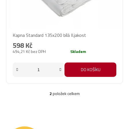
Kapna Standard 135x200 bílá II.jakost
598 Kč
494,21 Kč bez DPH
Skladem
DO KOŠÍKU
2
položek celkem
O
v
l
á
d
a
c