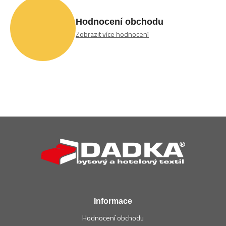
í
p
Hodnocení obchodu
r
Zobrazit více hodnocení
v
k
y
v
ý
p
i
s
u
Z
á
p
a
t
í
Informace
Hodnocení obchodu