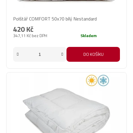
t
ů
Polštář COMFORT 50x70 bílý Nestandard
420 Kč
347,11 Kč bez DPH
Skladem
DO KOŠÍKU