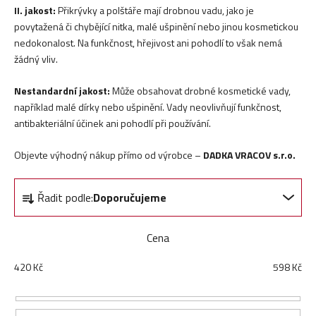
II. jakost:
Přikrývky a polštáře mají drobnou vadu, jako je
povytažená či chybějící nitka, malé ušpinění nebo jinou kosmetickou
nedokonalost. Na funkčnost, hřejivost ani pohodlí to však nemá
žádný vliv.
Nestandardní jakost:
Může obsahovat drobné kosmetické vady,
například malé dírky nebo ušpinění. Vady neovlivňují funkčnost,
antibakteriální účinek ani pohodlí při používání.
Objevte výhodný nákup přímo od výrobce –
DADKA VRACOV s.r.o.
Ř
Řadit podle:
Doporučujeme
a
z
e
Cena
n
420
Kč
598
Kč
í
p
r