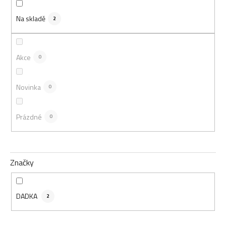
o
d
Na skladě
2
u
k
t
Akce
0
ů
Novinka
0
Prázdné
0
Značky
DADKA
2