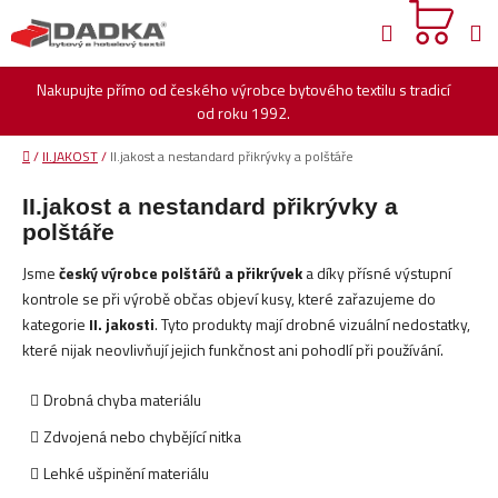
Přejít
Hledat
na
obsah
Nakupujte přímo od českého výrobce bytového textilu s tradicí
od roku 1992.
Domů
/
II.JAKOST
/
II.jakost a nestandard přikrývky a polštáře
II.jakost a nestandard přikrývky a
polštáře
Jsme
český výrobce polštářů a přikrývek
a díky přísné výstupní
kontrole se při výrobě občas objeví kusy, které zařazujeme do
kategorie
II. jakosti
. Tyto produkty mají drobné vizuální nedostatky,
které nijak neovlivňují jejich funkčnost ani pohodlí při používání.
Drobná chyba materiálu
Zdvojená nebo chybějící nitka
Lehké ušpinění materiálu