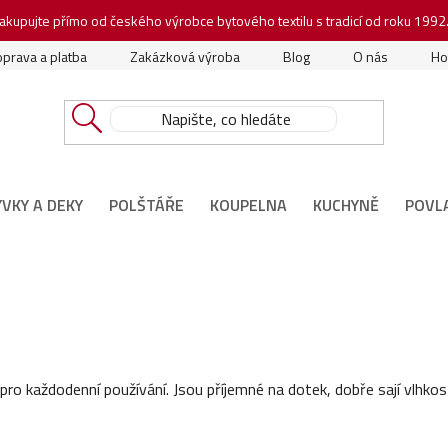
akupujte přímo od českého výrobce bytového textilu s tradicí od roku 1992
prava a platba
Zakázková výroba
Blog
O nás
Ho
ÝVKY A DEKY
POLŠTÁŘE
KOUPELNA
KUCHYNĚ
POVL
 pro každodenní používání. Jsou příjemné na dotek, dobře sají vlh