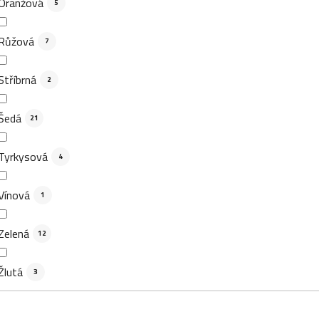
Oranžová
5
Růžová
7
Stříbrná
2
Šedá
21
Tyrkysová
4
Vínová
1
Zelená
12
Žlutá
3