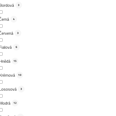
Bordová
3
Černá
4
Červená
3
Fialová
6
Hnědá
15
Krémová
10
Lososová
3
Modrá
12