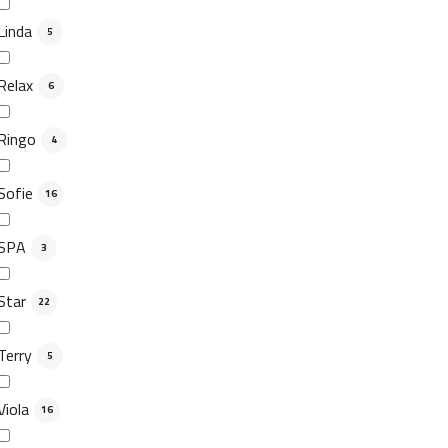
Linda
5
Relax
6
Ringo
4
Sofie
16
SPA
3
Star
22
Terry
5
Viola
16