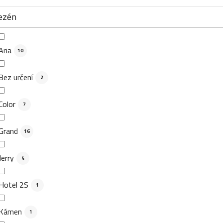
ezén
Aria
10
Bez určení
2
Color
7
Grand
16
Jerry
4
Hotel 2S
1
Kámen
1