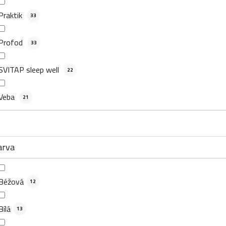
Praktik
33
Profod
33
SVITAP sleep well
22
Veba
21
arva
Béžová
12
Bílá
13