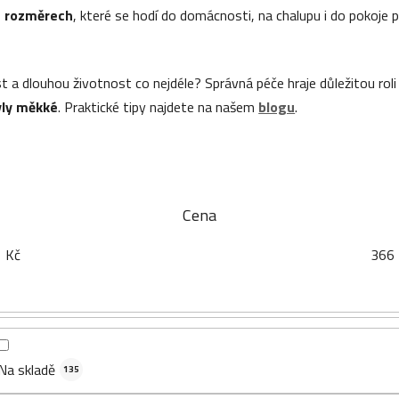
a rozměrech
, které se hodí do domácnosti, na chalupu i do pokoje 
t a dlouhou životnost co nejdéle? Správná péče hraje důležitou ro
yly měkké
. Praktické tipy najdete na našem
blogu
.
Cena
1
Kč
366
Na skladě
135