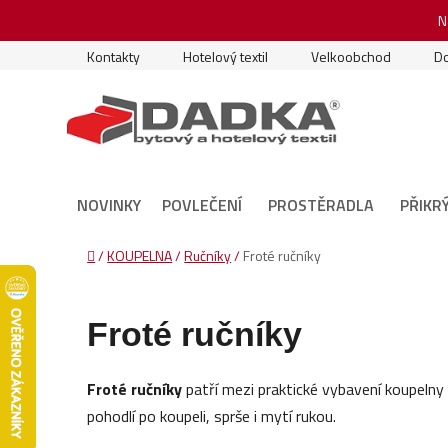
Přejít
N
na
obsah
Kontakty
Hotelový textil
Velkoobchod
Do
NOVINKY
POVLEČENÍ
PROSTĚRADLA
PŘIKR
Domů
/
KOUPELNA
/
Ručníky
/
Froté ručníky
Froté ručníky
Froté ručníky
patří mezi praktické vybavení koupelny
pohodlí po koupeli, sprše i mytí rukou.