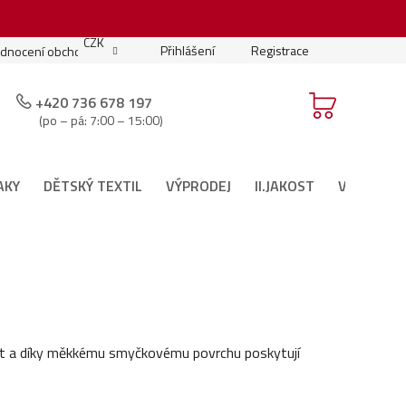
.
CZK
Přihlášení
Registrace
dnocení obchodu
Moje objednávka
Podmínky soutěže
+420 736 678 197
(po – pá: 7:00 – 15:00)
AKY
DĚTSKÝ TEXTIL
VÝPRODEJ
II.JAKOST
VÁNOČNÍ 
kost a díky měkkému smyčkovému povrchu poskytují