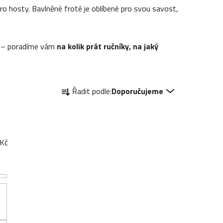
pro hosty. Bavlněné froté je oblíbené pro svou savost,
li – poradíme vám
na kolik prát ručníky, na jaký
Ř
Řadit podle:
Doporučujeme
a
z
e
n
Kč
í
p
r
o
d
u