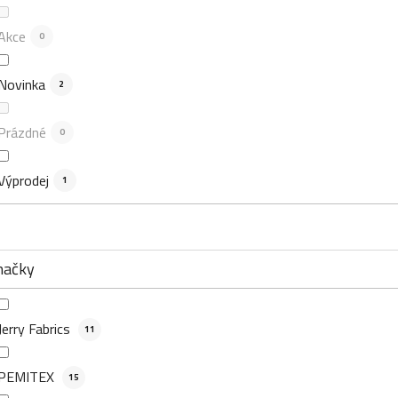
Akce
0
Novinka
2
Prázdné
0
Výprodej
1
načky
Jerry Fabrics
11
PEMITEX
15