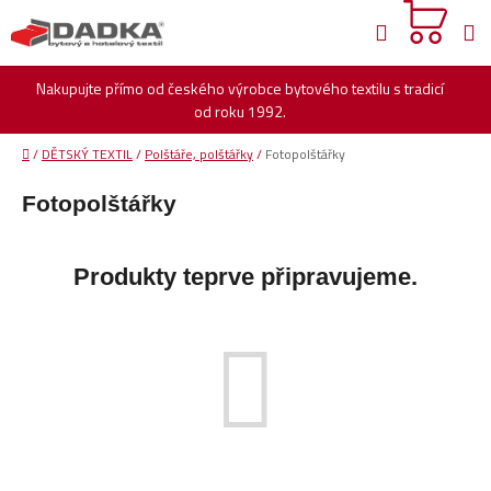
Přejít
Hledat
na
obsah
Nakupujte přímo od českého výrobce bytového textilu s tradicí
od roku 1992.
Domů
/
DĚTSKÝ TEXTIL
/
Polštáře, polštářky
/
Fotopolštářky
Fotopolštářky
Produkty teprve připravujeme.