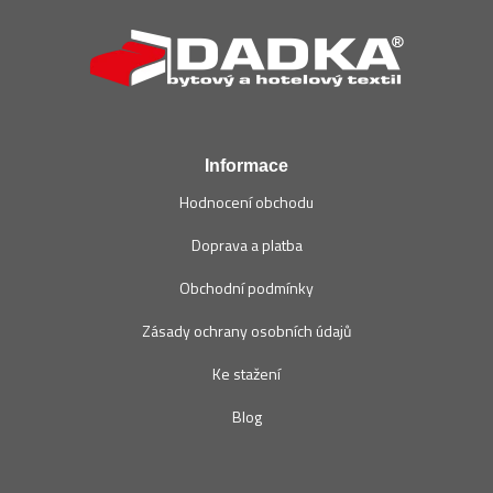
á
p
a
t
í
Informace
Hodnocení obchodu
Doprava a platba
Obchodní podmínky
Zásady ochrany osobních údajů
Ke stažení
Blog