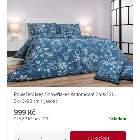
p
i
s
p
r
o
d
u
k
t
ů
Povlečení krep Snowflakes šedomodré 240x220,
2x70x90 cm II.jakost
999 Kč
825,62 Kč bez DPH
Skladem
DO KOŠÍKU