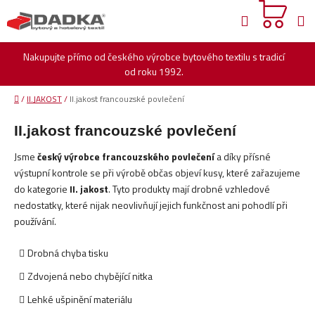
Přejít
Hledat
na
obsah
Nakupujte přímo od českého výrobce bytového textilu s tradicí
od roku 1992.
Domů
/
II.JAKOST
/
II.jakost francouzské povlečení
II.jakost francouzské povlečení
Jsme
český výrobce francouzského povlečení
a díky přísné
výstupní kontrole se při výrobě občas objeví kusy, které zařazujeme
do kategorie
II. jakost
. Tyto produkty mají drobné vzhledové
nedostatky, které nijak neovlivňují jejich funkčnost ani pohodlí při
používání.
Drobná chyba tisku
Zdvojená nebo chybějící nitka
Lehké ušpinění materiálu