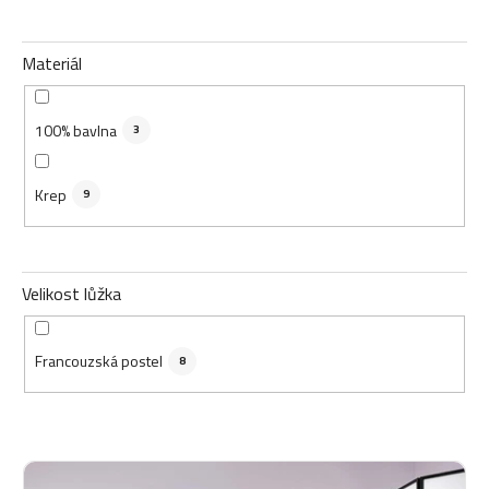
Materiál
100% bavlna
3
Krep
9
Velikost lůžka
Francouzská postel
8
V
ý