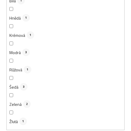
Bílá
1
Hnědá
1
Krémová
1
Modrá
3
Růžová
1
Šedá
3
Zelená
2
Žlutá
1