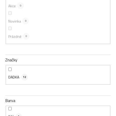
t
Akce
0
ů
Novinka
0
Prázdné
0
Značky
DADKA
12
Barva