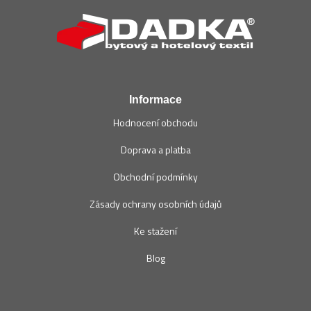
á
p
a
t
í
Informace
Hodnocení obchodu
Doprava a platba
Obchodní podmínky
Zásady ochrany osobních údajů
Ke stažení
Blog