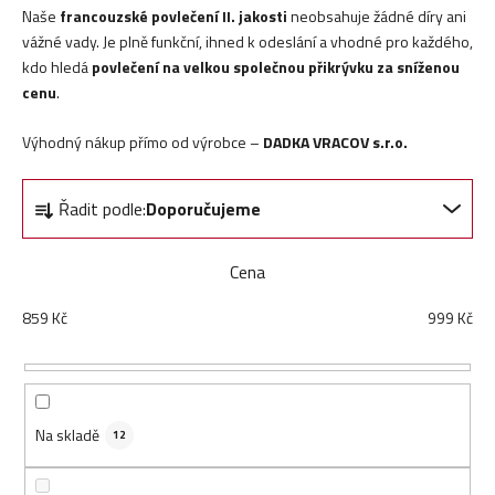
Naše
francouzské povlečení II. jakosti
neobsahuje žádné díry ani
vážné vady. Je plně funkční, ihned k odeslání a vhodné pro každého,
kdo hledá
povlečení na velkou společnou přikrývku za sníženou
cenu
.
Výhodný nákup přímo od výrobce –
DADKA VRACOV s.r.o.
Ř
Řadit podle:
Doporučujeme
a
z
e
Cena
n
859
Kč
999
Kč
í
p
r
o
d
Na skladě
12
u
k