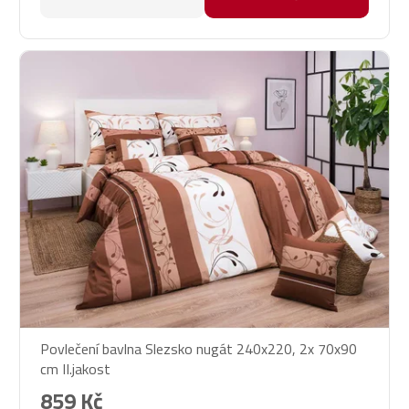
Povlečení bavlna Slezsko nugát 240x220, 2x 70x90
cm II.jakost
859 Kč