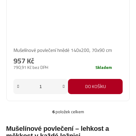
Průměrné
Mušelínové povlečení hnědé 140x200, 70x90 cm
hodnocení
produktu
957 Kč
je
790,91 Kč bez DPH
Skladem
5,0
z
5
DO KOŠÍKU
hvězdiček.
6
položek celkem
O
v
l
Mušelínové povlečení – lehkost a
á
měkkost v každé ložnici