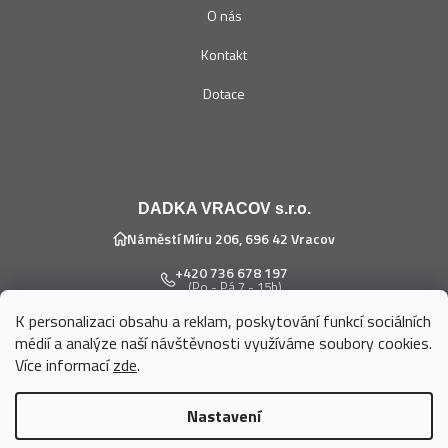
O nás
Kontakt
Dotace
DADKA VRACOV s.r.o.
Náměstí Míru 206, 696 42 Vracov
+420 736 678 197
(Po - Pá 7 - 15h)
K personalizaci obsahu a reklam, poskytování funkcí sociálních
eshop@dadka.cz
médií a analýze naší návštěvnosti využíváme soubory cookies.
Více informací
zde
.
Nastavení