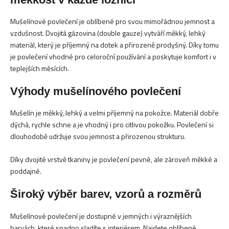
d
a
c
Mušelínové povlečení je oblíbené pro svou mimořádnou jemnost a
í
vzdušnost. Dvojitá gázovina (double gauze) vytváří měkký, lehký
p
materiál, který je příjemný na dotek a přirozeně prodyšný. Díky tomu
r
je povlečení vhodné pro celoroční používání a poskytuje komfort i v
v
teplejších měsících.
k
y
v
Výhody mušelínového povlečení
ý
p
Mušelín je měkký, lehký a velmi příjemný na pokožce. Materiál dobře
i
dýchá, rychle schne a je vhodný i pro citlivou pokožku. Povlečení si
s
dlouhodobě udržuje svou jemnost a přirozenou strukturu.
u
Díky dvojité vrstvě tkaniny je povlečení pevné, ale zároveň měkké a
poddajné.
Široký výběr barev, vzorů a rozměrů
Mušelínové povlečení je dostupné v jemných i výraznějších
barvách, které snadno sladíte s interiérem. Najdete oblíbené