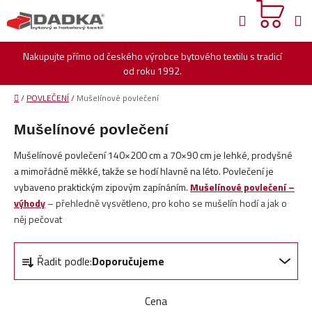
Přejít
Hledat
na
obsah
Nakupujte přímo od českého výrobce bytového textilu s tradicí
od roku 1992.
Domů
/
POVLEČENÍ
/
Mušelínové povlečení
Mušelínové povlečení
Mušelínové povlečení 140×200 cm a 70×90 cm je lehké, prodyšné
a mimořádně měkké, takže se hodí hlavně na léto. Povlečení je
vybaveno praktickým zipovým zapínáním.
Mušelínové povlečení –
výhody
– přehledně vysvětleno, pro koho se mušelín hodí a jak o
něj pečovat
Ř
Řadit podle:
Doporučujeme
a
z
e
Cena