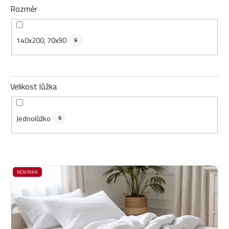
Rozměr
140x200, 70x90
6
Velikost lůžka
Jednolůžko
6
V
NOVINKA
ý
p
i
s
p