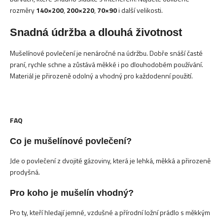
rozměry
140×200
,
200×220
,
70×90
i další velikosti.
Snadná údržba a dlouhá životnost
Mušelínové povlečení je nenáročné na údržbu. Dobře snáší časté
praní, rychle schne a zůstává měkké i po dlouhodobém používání.
Materiál je přirozeně odolný a vhodný pro každodenní použití.
FAQ
Co je mušelínové povlečení?
Jde o povlečení z dvojité gázoviny, která je lehká, měkká a přirozeně
prodyšná.
Pro koho je mušelín vhodný?
Pro ty, kteří hledají jemné, vzdušné a přírodní ložní prádlo s měkkým