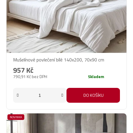
r
o
d
u
k
t
ů
Mušelínové povlečení bílé 140x200, 70x90 cm
957 Kč
790,91 Kč bez DPH
Skladem
DO KOŠÍKU
NOVINKA