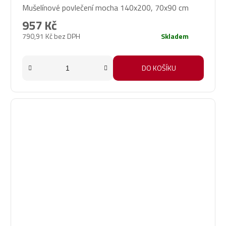
Mušelínové povlečení mocha 140x200, 70x90 cm
hodnocení
produktu
957 Kč
je
790,91 Kč bez DPH
Skladem
5,0
z
5
DO KOŠÍKU
hvězdiček.