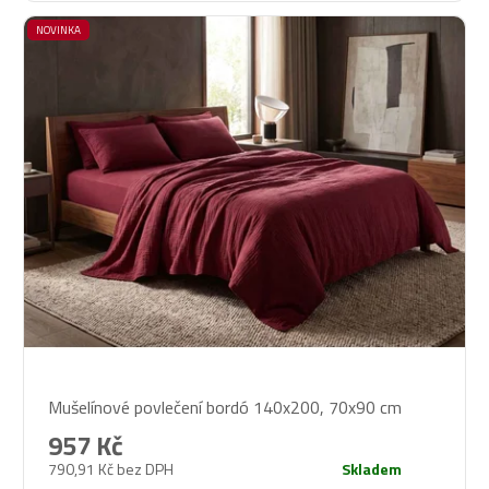
NOVINKA
Průměrné
Mušelínové povlečení bordó 140x200, 70x90 cm
hodnocení
produktu
957 Kč
je
790,91 Kč bez DPH
Skladem
5,0