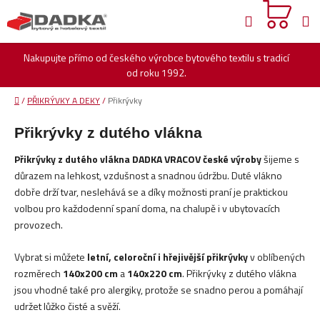
Přejít
Hledat
na
obsah
Nakupujte přímo od českého výrobce bytového textilu s tradicí
od roku 1992.
Domů
/
PŘIKRÝVKY A DEKY
/
Přikrývky
Přikrývky z dutého vlákna
Přikrývky z dutého vlákna DADKA VRACOV české výroby
šijeme s
důrazem na lehkost, vzdušnost a snadnou údržbu. Duté vlákno
dobře drží tvar, neslehává se a díky možnosti praní je praktickou
volbou pro každodenní spaní doma, na chalupě i v ubytovacích
provozech.
Vybrat si můžete
letní, celoroční i hřejivější přikrývky
v oblíbených
rozměrech
140x200 cm
a
140x220 cm
. Přikrývky z dutého vlákna
jsou vhodné také pro alergiky, protože se snadno perou a pomáhají
udržet lůžko čisté a svěží.