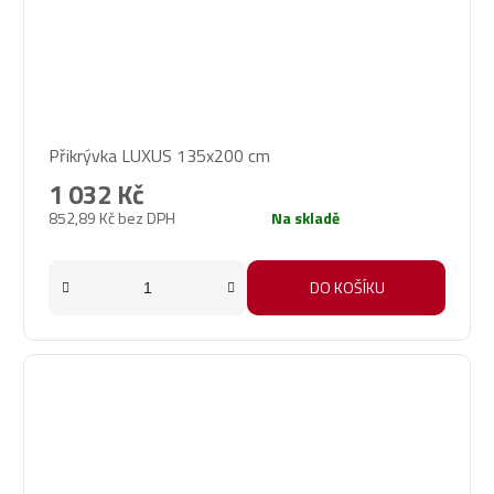
Průměrné
Přikrývka LUXUS 135x200 cm
hodnocení
produktu
1 032 Kč
je
852,89 Kč bez DPH
Na skladě
4,6
z
5
DO KOŠÍKU
hvězdiček.