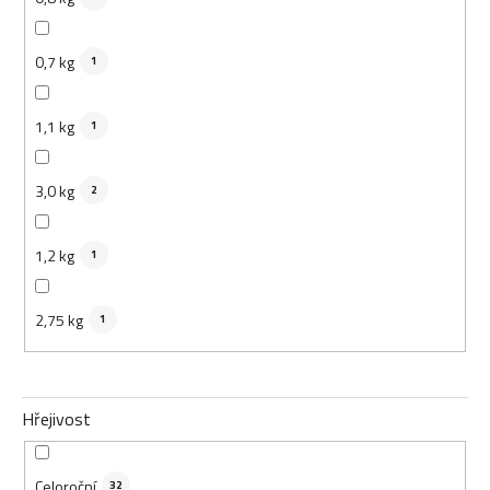
0,7 kg
1
1,1 kg
1
3,0 kg
2
1,2 kg
1
2,75 kg
1
Hřejivost
Celoroční
32