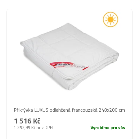
V
ý
p
i
s
p
r
o
d
u
k
t
ů
Přikrývka LUXUS odlehčená francouzská 240x200 cm
1 516 Kč
1 252,89 Kč bez DPH
Vyrobíme pro vás