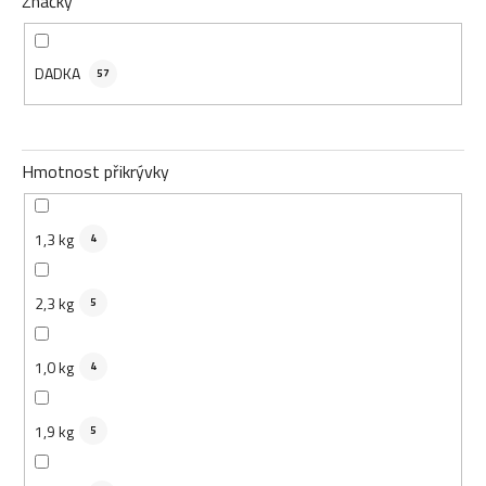
Značky
DADKA
57
Hmotnost přikrývky
1,3 kg
4
2,3 kg
5
1,0 kg
4
1,9 kg
5