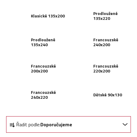
Prodloužené
Klasické 135x200
135x220
Prodloužené
Francouzské
135x240
240x200
Francouzské
Francouzské
200x200
220x200
Francouzské
Dětské 90x130
240x220
Ř
Řadit podle:
Doporučujeme
a
z