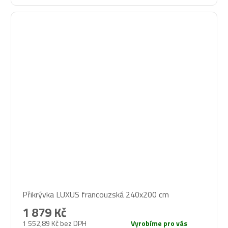
Průměrné
Přikrývka LUXUS francouzská 240x200 cm
hodnocení
produktu
1 879 Kč
je
1 552,89 Kč bez DPH
Vyrobíme pro vás