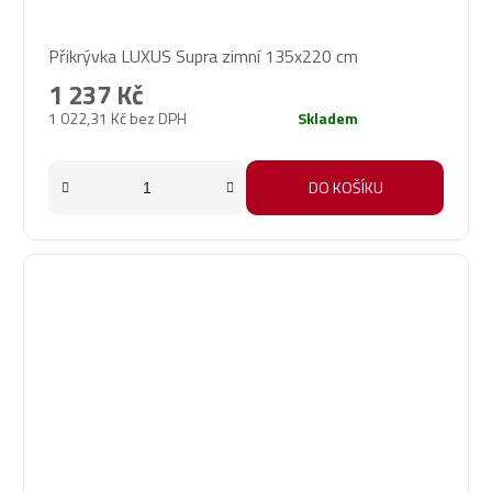
Průměrné
Přikrývka LUXUS Supra zimní 135x220 cm
hodnocení
produktu
1 237 Kč
je
1 022,31 Kč bez DPH
Skladem
5,0
z
5
DO KOŠÍKU
hvězdiček.