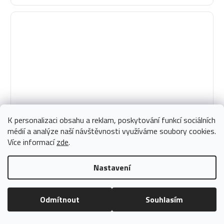
K personalizaci obsahu a reklam, poskytování funkcí sociálních
médií a analýze naší návštěvnosti využíváme soubory cookies.
Více informací
zde
.
Nastavení
Průměrné
Přikrývka STANDARD odlehčená 135x200 cm
hodnocení
Odmítnout
Souhlasím
produktu
862 Kč
je
712,40 Kč bez DPH
Na skladě