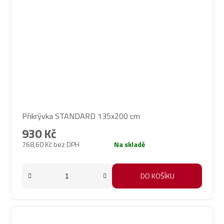
Průměrné
Přikrývka STANDARD 135x200 cm
hodnocení
produktu
930 Kč
je
768,60 Kč bez DPH
Na skladě
4,8
z
5
DO KOŠÍKU
hvězdiček.