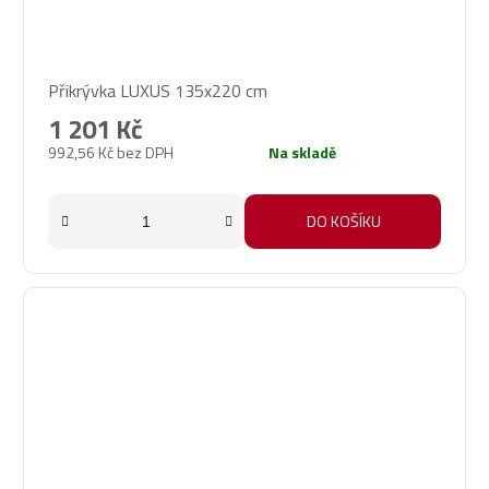
Průměrné
Přikrývka LUXUS 135x220 cm
hodnocení
produktu
1 201 Kč
je
992,56 Kč bez DPH
Na skladě
5,0
z
5
DO KOŠÍKU
hvězdiček.