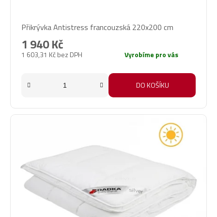
Průměrné
Přikrývka Antistress francouzská 220x200 cm
hodnocení
produktu
1 940 Kč
je
1 603,31 Kč bez DPH
Vyrobíme pro vás
5,0
z
5
DO KOŠÍKU
hvězdiček.