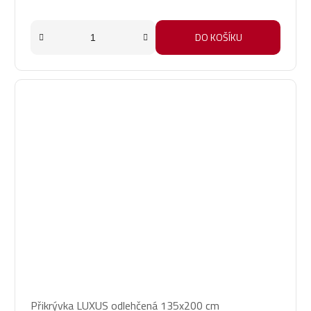
5,0
z
5
DO KOŠÍKU
hvězdiček.
Přikrývka LUXUS odlehčená 135x200 cm