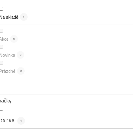
Na skladě
1
Akce
0
Novinka
0
Prázdné
0
načky
DADKA
1