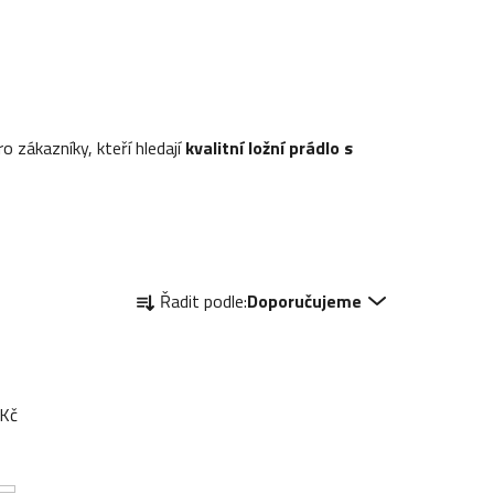
o zákazníky, kteří hledají
kvalitní ložní prádlo s
Ř
Řadit podle:
Doporučujeme
a
z
e
n
Kč
í
p
r