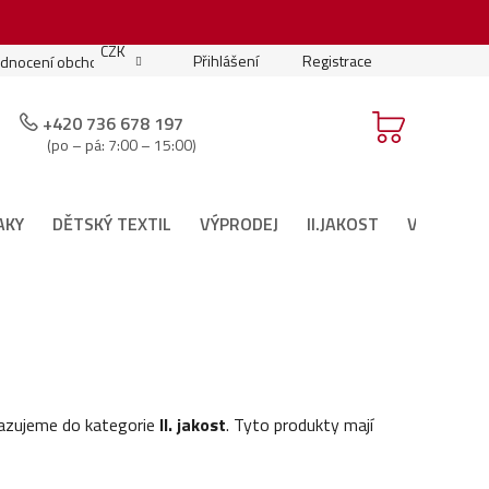
.
CZK
Přihlášení
Registrace
dnocení obchodu
Moje objednávka
Podmínky soutěže
+420 736 678 197
(po – pá: 7:00 – 15:00)
AKY
DĚTSKÝ TEXTIL
VÝPRODEJ
II.JAKOST
VÁNOČNÍ 
ařazujeme do kategorie
II. jakost
. Tyto produkty mají