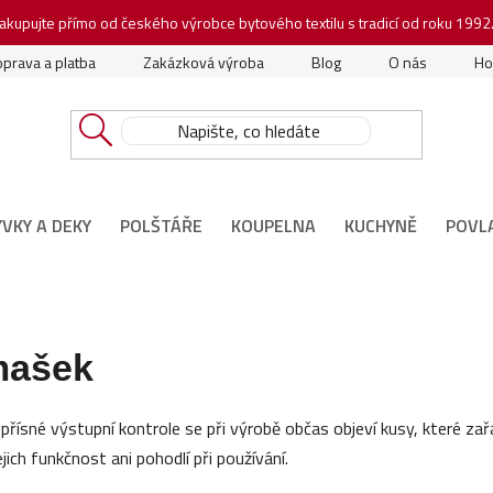
akupujte přímo od českého výrobce bytového textilu s tradicí od roku 1992
prava a platba
Zakázková výroba
Blog
O nás
Ho
ÝVKY A DEKY
POLŠTÁŘE
KOUPELNA
KUCHYNĚ
POVL
amašek
 přísné výstupní kontrole se při výrobě občas objeví kusy, které z
jich funkčnost ani pohodlí při používání.