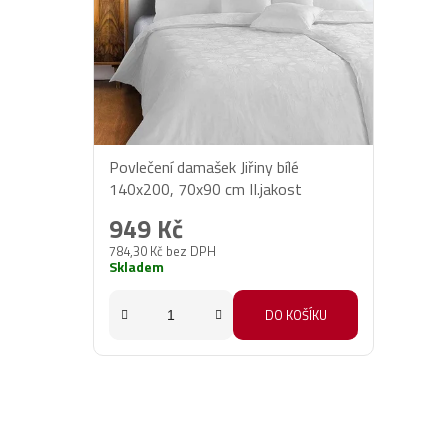
i
s
p
r
o
d
Povlečení damašek Jiřiny bílé
u
140x200, 70x90 cm II.jakost
k
t
949 Kč
ů
784,30 Kč bez DPH
Skladem
DO KOŠÍKU