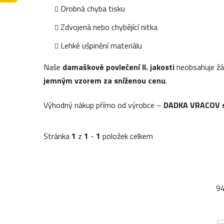
Drobná chyba tisku
Zdvojená nebo chybějící nitka
Lehké ušpinění materiálu
Naše
damaškové povlečení II. jakosti
neobsahuje žádn
jemným vzorem za sníženou cenu
.
Výhodný nákup přímo od výrobce –
DADKA VRACOV s.
Stránka
1
z
1
-
1
položek celkem
9