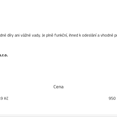
é díry ani vážné vady. Je plně funkční, ihned k odeslání a vhodné pr
r.o.
Cena
49
Kč
950