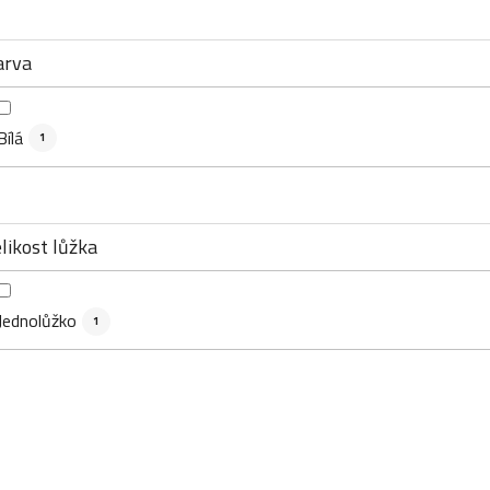
arva
Bílá
1
likost lůžka
Jednolůžko
1