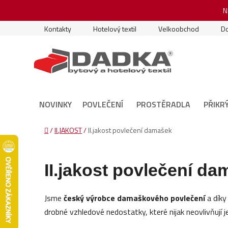
Přejít
N
na
obsah
Kontakty
Hotelový textil
Velkoobchod
Do
NOVINKY
POVLEČENÍ
PROSTĚRADLA
PŘIKR
Domů
/
II.JAKOST
/
II.jakost povlečení damašek
II.jakost povlečení d
Jsme
český výrobce damaškového povlečení
a díky
drobné vzhledové nedostatky, které nijak neovlivňují je