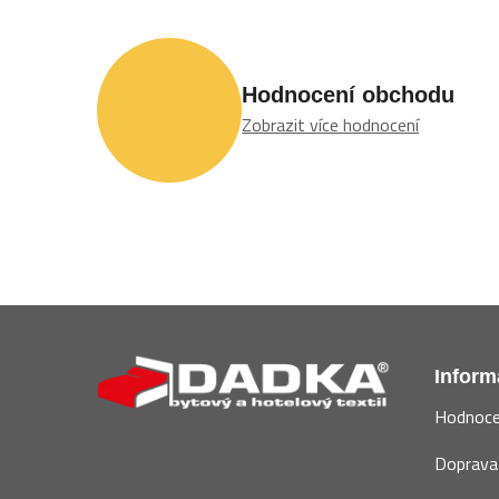
Hodnocení obchodu
Zobrazit více hodnocení
Z
á
Inform
p
Hodnoce
a
t
Doprava 
í