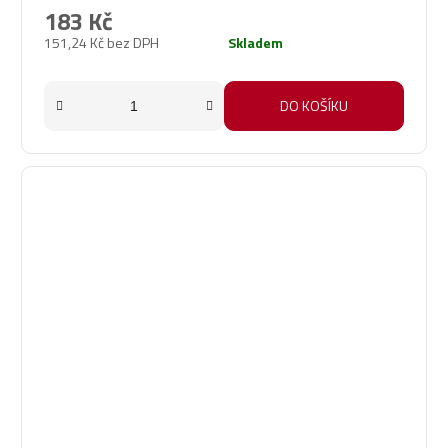
produktu
183 Kč
je
151,24 Kč bez DPH
Skladem
5,0
z
5
DO KOŠÍKU
hvězdiček.