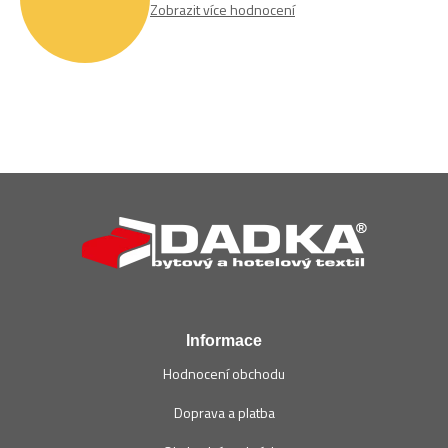
Zobrazit více hodnocení
Z
á
p
a
t
í
Informace
Hodnocení obchodu
Doprava a platba