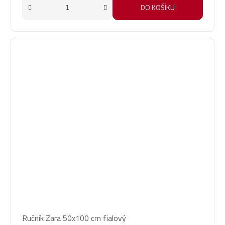
DO KOŠÍKU
Průměrné
Ručník Zara 50x100 cm fialový
hodnocení