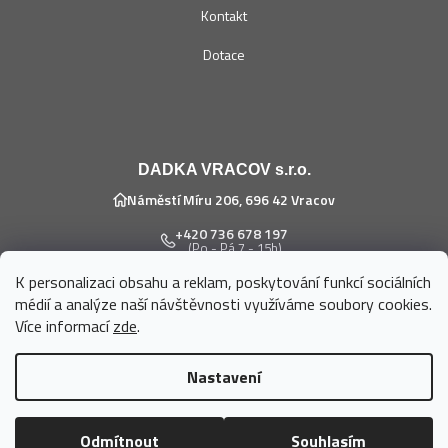
Kontakt
Dotace
DADKA VRACOV s.r.o.
Náměstí Míru 206, 696 42 Vracov
+420 736 678 197
(Po - Pá 7 - 15h)
K personalizaci obsahu a reklam, poskytování funkcí sociálních
eshop@dadka.cz
médií a analýze naší návštěvnosti využíváme soubory cookies.
Více informací
zde
.
Nastavení
Vytvořil Shoptet
Odmítnout
Souhlasím