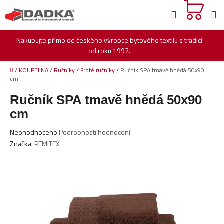
Přejít
Hledat
na
obsah
Nakupujte přímo od českého výrobce bytového textilu s tradicí
od roku 1992.
Domů
/
KOUPELNA
/
Ručníky
/
Froté ručníky
/
Ručník SPA tmavě hnědá 50x90
cm
Ručník SPA tmavě hnědá 50x90
cm
Průměrné
Neohodnoceno
Podrobnosti hodnocení
hodnocení
Značka:
PEMITEX
produktu
je
0,0
z
5
hvězdiček.