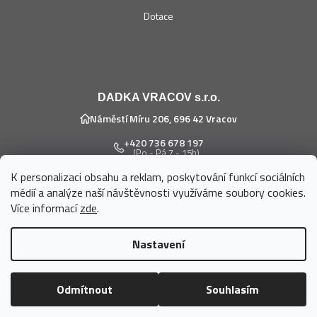
Dotace
DADKA VRACOV s.r.o.
Náměstí Míru 206, 696 42 Vracov
+420 736 678 197
(Po - Pá 7 - 15h)
K personalizaci obsahu a reklam, poskytování funkcí sociálních
eshop@dadka.cz
médií a analýze naší návštěvnosti využíváme soubory cookies.
Více informací
zde
.
Nastavení
Vytvořil Shoptet
Odmítnout
Souhlasím
Copyright 2026
DADKA VRACOV s.r.o.
. Všechna práva vyhrazena.
Upravit nastavení cookies