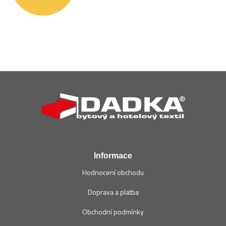
Z
á
p
a
t
í
Informace
Hodnocení obchodu
Doprava a platba
Obchodní podmínky