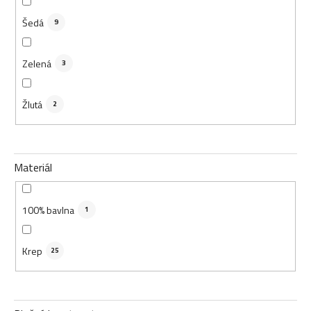
Šedá
9
Zelená
3
Žlutá
2
Materiál
100% bavlna
1
Krep
25