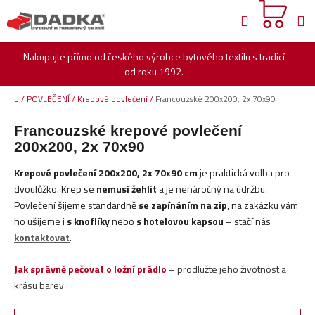
Přejít
Hledat
na
obsah
Nakupujte přímo od českého výrobce bytového textilu s tradicí
od roku 1992.
Domů
/
POVLEČENÍ
/
Krepové povlečení
/
Francouzské 200x200, 2x 70x90
Francouzské krepové povlečení
200x200, 2x 70x90
Krepové povlečení 200x200, 2x 70x90 cm
je praktická volba pro
dvoulůžko. Krep se
nemusí žehlit
a je nenáročný na údržbu.
Povlečení šijeme standardně
se zapínáním na zip
, na zakázku vám
ho ušijeme i
s knoflíky
nebo
s hotelovou kapsou
– stačí nás
kontaktovat
.
Jak správně pečovat o ložní prádlo
– prodlužte jeho životnost a
krásu barev