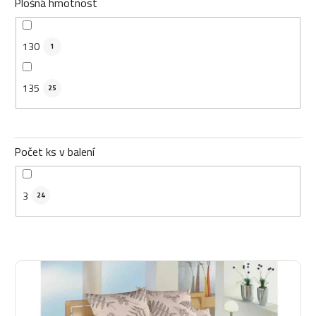
Plošná hmotnost
130
1
135
25
Počet ks v balení
3
24
V
ý
p
i