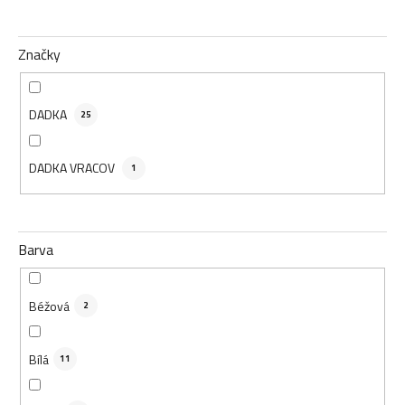
Značky
DADKA
25
DADKA VRACOV
1
Barva
Béžová
2
Bílá
11