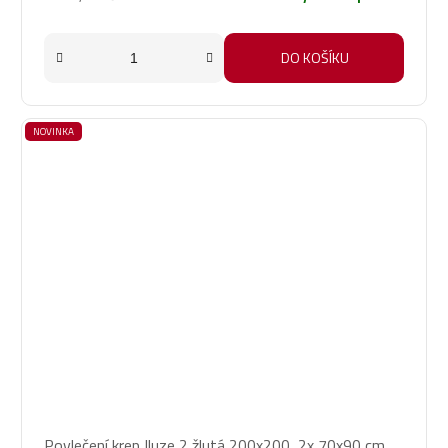
DO KOŠÍKU
NOVINKA
Povlečení krep Iluze 2 žlutá 200x200, 2x 70x90 cm