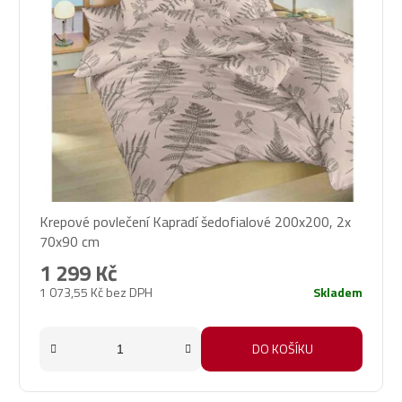
s
p
r
o
d
u
k
t
ů
Krepové povlečení Kapradí šedofialové 200x200, 2x
70x90 cm
1 299 Kč
1 073,55 Kč bez DPH
Skladem
DO KOŠÍKU