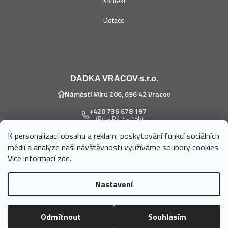
Kontakt
Dotace
DADKA VRACOV s.r.o.
Náměstí Míru 206, 696 42 Vracov
+420 736 678 197
(Po - Pá 7 - 15h)
K personalizaci obsahu a reklam, poskytování funkcí sociálních
eshop@dadka.cz
médií a analýze naší návštěvnosti využíváme soubory cookies.
Více informací
zde
.
Nastavení
Vytvořil Shoptet
Odmítnout
Souhlasím
Copyright 2026
DADKA VRACOV s.r.o.
. Všechna práva vyhrazena.