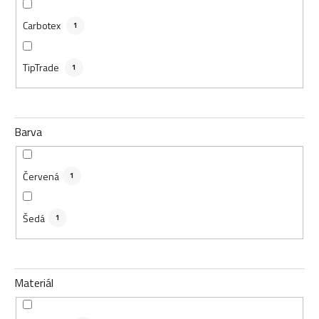
Carbotex
1
TipTrade
1
Barva
Červená
1
Šedá
1
Materiál