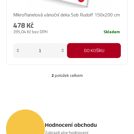
Mikroflanelová vánoční deka Sob Rudolf 150x200 cm
478 Kč
395,04 Kč bez DPH
Skladem
DO KOŠÍKU
2
položek celkem
O
v
l
á
d
a
c
í
p
Hodnocení obchodu
r
Zobrazit více hodnocení