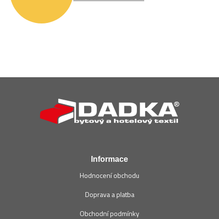
v
k
y
v
ý
p
i
s
u
Z
á
p
a
t
í
Informace
Hodnocení obchodu
Doprava a platba
Obchodní podmínky