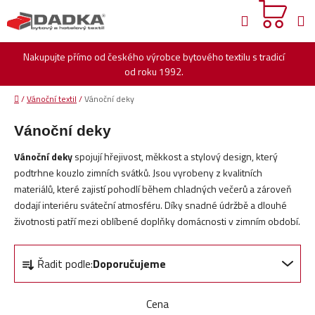
Přejít
Hledat
na
obsah
Nakupujte přímo od českého výrobce bytového textilu s tradicí
od roku 1992.
Domů
/
Vánoční textil
/
Vánoční deky
Vánoční deky
Vánoční deky
spojují hřejivost, měkkost a stylový design, který
podtrhne kouzlo zimních svátků. Jsou vyrobeny z kvalitních
materiálů, které zajistí pohodlí během chladných večerů a zároveň
dodají interiéru sváteční atmosféru. Díky snadné údržbě a dlouhé
životnosti patří mezi oblíbené doplňky domácnosti v zimním období.
Ř
Řadit podle:
Doporučujeme
a
z
e
Cena