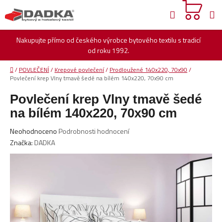
Přejít
Hledat
na
obsah
Nakupujte přímo od českého výrobce bytového textilu s tradicí
od roku 1992.
Domů
/
POVLEČENÍ
/
Krepové povlečení
/
Prodloužené 140x220, 70x90
/
Povlečení krep Vlny tmavě šedé na bílém 140x220, 70x90 cm
Povlečení krep Vlny tmavě šedé
na bílém 140x220, 70x90 cm
Průměrné
Neohodnoceno
Podrobnosti hodnocení
hodnocení
Značka:
DADKA
produktu
je
0,0
z
5
hvězdiček.