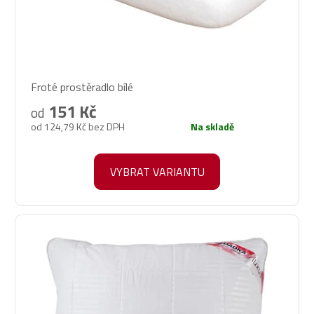
Průměrné
Froté prostěradlo bílé
hodnocení
produktu
151 Kč
od
je
od 124,79 Kč bez DPH
Na skladě
5,0
z
5
VYBRAT VARIANTU
hvězdiček.