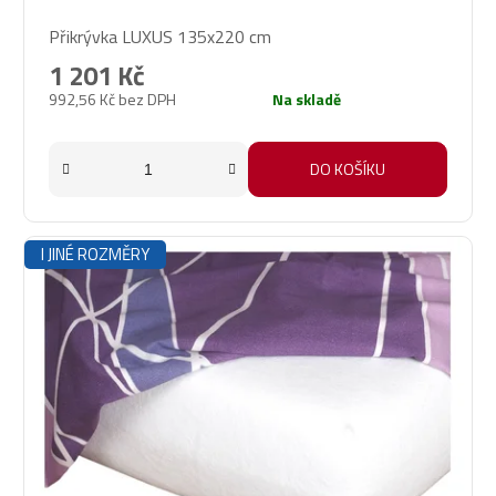
Průměrné
Přikrývka LUXUS 135x220 cm
hodnocení
produktu
1 201 Kč
je
992,56 Kč bez DPH
Na skladě
5,0
z
5
DO KOŠÍKU
hvězdiček.
I JINÉ ROZMĚRY