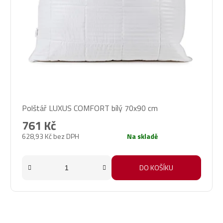
Průměrné
Polštář LUXUS COMFORT bílý 70x90 cm
hodnocení
produktu
761 Kč
je
628,93 Kč bez DPH
Na skladě
5,0
z
5
DO KOŠÍKU
hvězdiček.