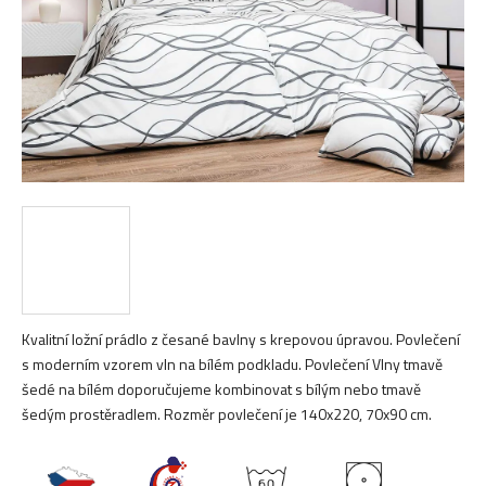
Kvalitní ložní prádlo z česané bavlny s krepovou úpravou. Povlečení
s moderním vzorem vln na bílém podkladu. Povlečení Vlny tmavě
šedé na bílém doporučujeme kombinovat s bílým nebo tmavě
šedým prostěradlem. Rozměr povlečení je 140x220, 70x90 cm.