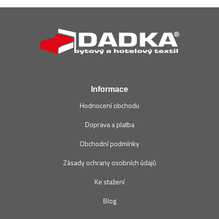
Z
á
p
a
t
í
Informace
Hodnocení obchodu
Doprava a platba
Obchodní podmínky
Zásady ochrany osobních údajů
Ke stažení
Blog