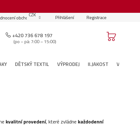
.
CZK
Přihlášení
Registrace
dnocení obchodu
Moje objednávka
Podmínky soutěže
+420 736 678 197
(po – pá: 7:00 – 15:00)
AKY
DĚTSKÝ TEXTIL
VÝPRODEJ
II.JAKOST
VÁNOČNÍ 
íme
kvalitní provedení
, které zvládne
každodenní