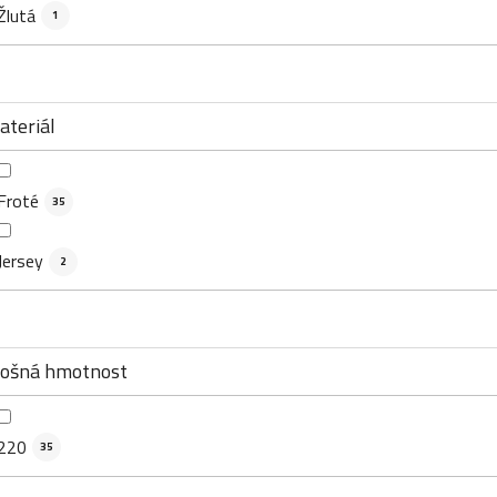
Žlutá
1
ateriál
Froté
35
Jersey
2
lošná hmotnost
220
35