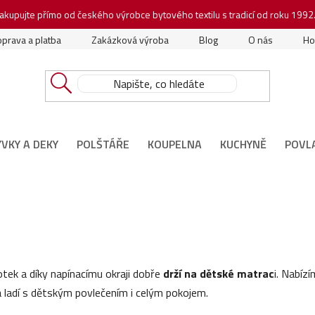
akupujte přímo od českého výrobce bytového textilu s tradicí od roku 1992
prava a platba
Zakázková výroba
Blog
O nás
Ho
ÝVKY A DEKY
POLŠTÁŘE
KOUPELNA
KUCHYNĚ
POVL
tek a díky napínacímu okraji dobře
drží na dětské matrac
i. Nabíz
á ladí s dětským povlečením i celým pokojem.