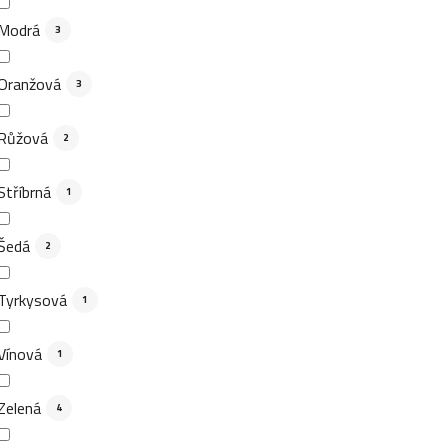
Modrá
3
Oranžová
3
Růžová
2
Stříbrná
1
Šedá
2
Tyrkysová
1
Vínová
1
Zelená
4