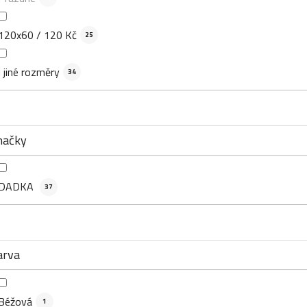
120x60 / 120 Kč
25
I jiné rozměry
34
načky
DADKA
37
arva
Béžová
1