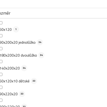
ozměr
60x120
1
90x200x20 jednolůžko
34
180x200x20 dvoulůžko
34
140x200x20
34
60x120x10 dětské
33
90x220x20
33
200x220x20
33