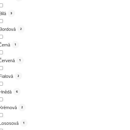
Bílá
3
Bordová
2
Černá
1
Červená
1
Fialová
2
Hnědá
6
Krémová
2
Lososová
1