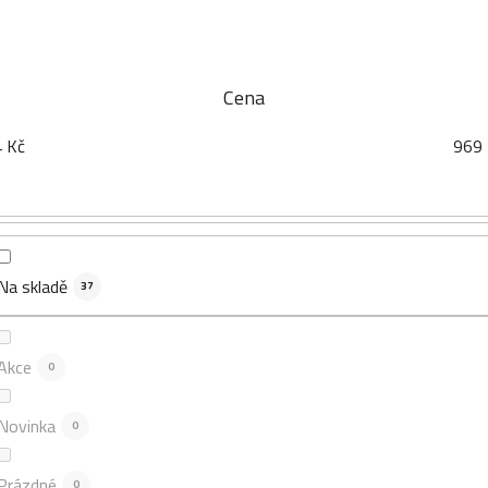
Cena
4
Kč
969
Na skladě
37
Akce
0
Novinka
0
Prázdné
0