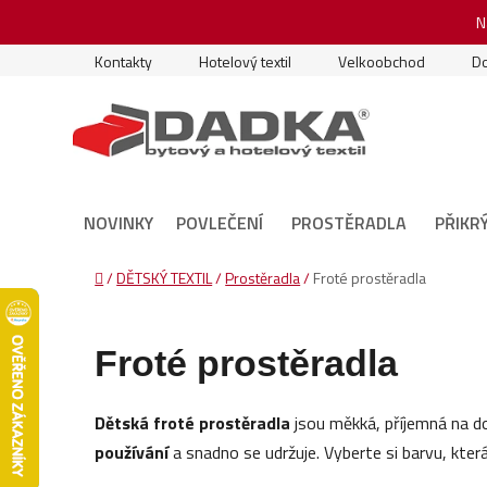
Přejít
N
na
obsah
Kontakty
Hotelový textil
Velkoobchod
Do
NOVINKY
POVLEČENÍ
PROSTĚRADLA
PŘIKR
Domů
/
DĚTSKÝ TEXTIL
/
Prostěradla
/
Froté prostěradla
Froté prostěradla
Dětská froté prostěradla
jsou měkká, příjemná na do
používání
a snadno se udržuje. Vyberte si barvu, kter