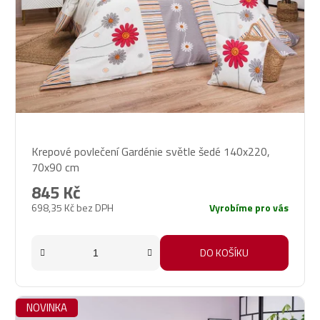
Průměrné
Krepové povlečení Gardénie světle šedé 140x220,
hodnocení
70x90 cm
produktu
je
845 Kč
5,0
698,35 Kč bez DPH
Vyrobíme pro vás
z
5
hvězdiček.
DO KOŠÍKU
NOVINKA