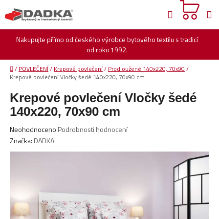
Přejít
Hledat
na
obsah
Nakupujte přímo od českého výrobce bytového textilu s tradicí
od roku 1992.
Domů
/
POVLEČENÍ
/
Krepové povlečení
/
Prodloužené 140x220, 70x90
/
Krepové povlečení Vločky šedé 140x220, 70x90 cm
Krepové povlečení Vločky šedé
140x220, 70x90 cm
Průměrné
Neohodnoceno
Podrobnosti hodnocení
hodnocení
Značka:
DADKA
produktu
je
0,0
z
5
hvězdiček.