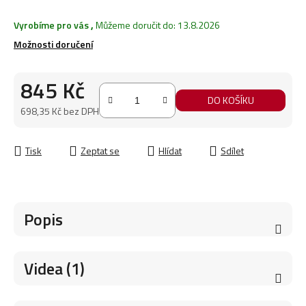
Vyrobíme pro vás
,
Můžeme doručit do:
13.8.2026
Možnosti doručení
845 Kč
DO KOŠÍKU
698,35 Kč bez DPH
Měrná cena:
Tisk
Zeptat se
Hlídat
Sdílet
Popis
Videa (1)