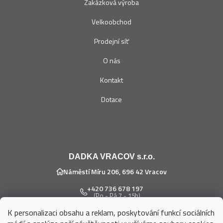
Zakázková výroba
Velkoobchod
Prodejní síť
O nás
Kontakt
Dotace
DADKA VRACOV s.r.o.
Náměstí Míru 206, 696 42 Vracov
+420 736 678 197
(Po - Pá 7 - 15h)
K personalizaci obsahu a reklam, poskytování funkcí sociálních
eshop@dadka.cz