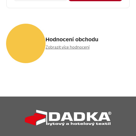
Hodnocení obchodu
Zobrazit více hodnocení
Z
á
p
a
t