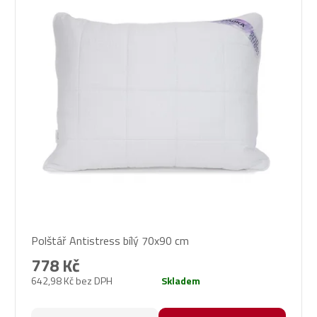
Průměrné
Polštář Antistress bílý 70x90 cm
hodnocení
produktu
778 Kč
je
642,98 Kč bez DPH
Skladem
5,0
z