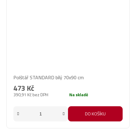
Průměrné
Polštář STANDARD bílý 70x90 cm
hodnocení
produktu
473 Kč
je
390,91 Kč bez DPH
Na skladě
5,0
z
5
DO KOŠÍKU
hvězdiček.