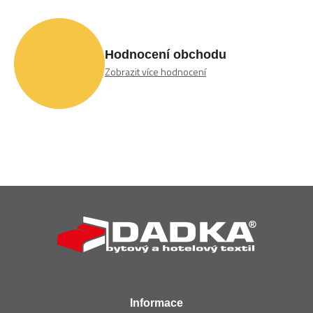
Hodnocení obchodu
Zobrazit více hodnocení
Z
á
p
a
t
í
Informace