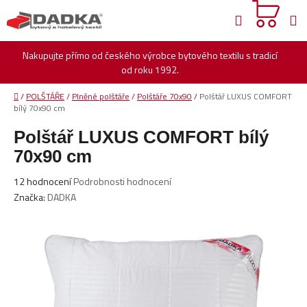
Přejít
Hledat
na
obsah
Nakupujte přímo od českého výrobce bytového textilu s tradicí
od roku 1992.
Domů
/
POLŠTÁŘE
/
Plněné polštáře
/
Polštáře 70x90
/
Polštář LUXUS COMFORT
bílý 70x90 cm
Polštář LUXUS COMFORT bílý
70x90 cm
Průměrné
12 hodnocení
Podrobnosti hodnocení
hodnocení
Značka:
DADKA
produktu
je
5,0
z
5
hvězdiček.