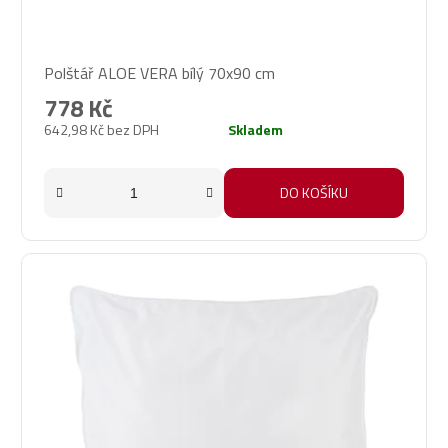
Průměrné
Polštář ALOE VERA bílý 70x90 cm
hodnocení
produktu
778 Kč
je
642,98 Kč bez DPH
Skladem
5,0
z
5
DO KOŠÍKU
hvězdiček.