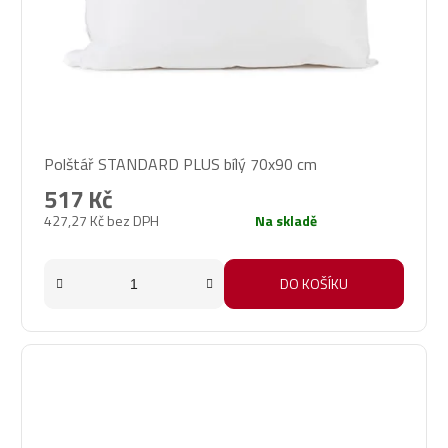
Průměrné
Polštář STANDARD PLUS bílý 70x90 cm
hodnocení
produktu
517 Kč
je
427,27 Kč bez DPH
Na skladě
5,0
z
5
DO KOŠÍKU
hvězdiček.