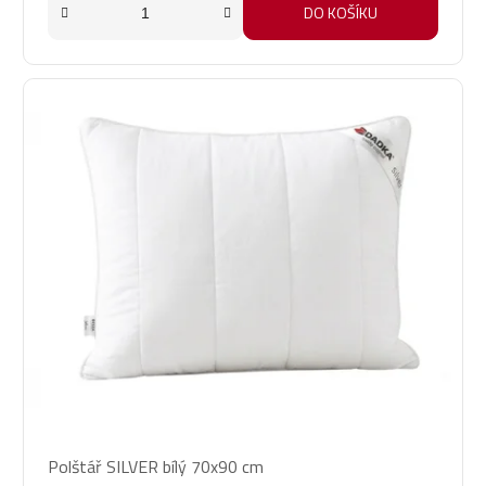
5
DO KOŠÍKU
hvězdiček.
Průměrné
Polštář SILVER bílý 70x90 cm
hodnocení