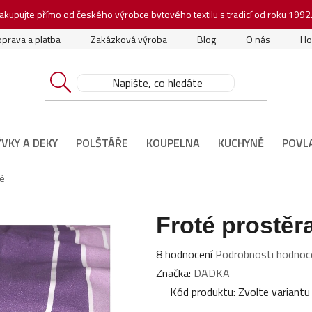
akupujte přímo od českého výrobce bytového textilu s tradicí od roku 1992
prava a platba
Zakázková výroba
Blog
O nás
Ho
ÝVKY A DEKY
POLŠTÁŘE
KOUPELNA
KUCHYNĚ
POVL
lé
Froté prostěra
Průměrné
8 hodnocení
Podrobnosti hodnoc
hodnocení
Značka:
DADKA
produktu
Kód produktu:
Zvolte variantu
je