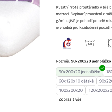
5,0
Kvalitní froté prostěradlo v bílé
z
matraci. Napínací provedení z m
5
g/m² zajišťuje pohodlí po celý ro
hvězdiček.
je vhodná pro každodenní použití 
Rozměr
:
90x200x20 jednolůžko
90x200x20 jednolůžko
18
60x120x10 dětské
90x22
100x200x20
120x200x2
Zobrazit vše