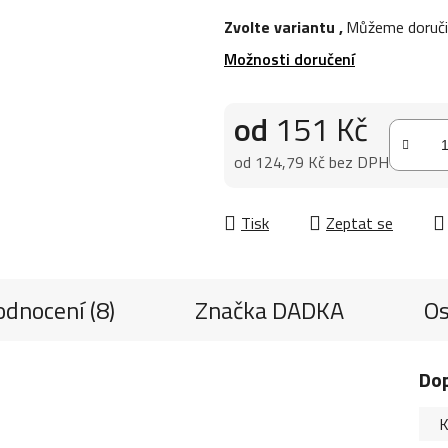
Zvolte variantu
,
Můžeme doruči
Možnosti doručení
od
151 Kč
od
124,79 Kč
bez DPH
Měrná cena:
Tisk
Zeptat se
dnocení (8)
Značka
DADKA
Os
Do
K