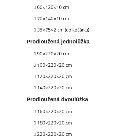
60×120×10 cm
70×140×10 cm
35×75×2 cm (do kočárku)
Prodloužená jednolůžka
90×220×20 cm
100×220×20 cm
120×220×20 cm
140×220×20 cm
Prodloužená dvoulůžka
160×220×20 cm
180×220×20 cm
220×220×20 cm