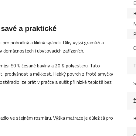
B
M
 savé a praktické
P
ou pro pohodlný a klidný spánek. Díky vyšší gramáži a
C
 v domácnostech i ubytovacích zařízeních.
í směsi 80 % česané bavlny a 20 % polyesteru. Tato
T
st, prodyšnost a měkkost. Hebký povrch z froté smyčky
ostěradlo lze prát v pračce a sušit při nízké teplotě bez
S
Ž
dlo ve stejném rozměru. Výška matrace je důležitá pro
B
C