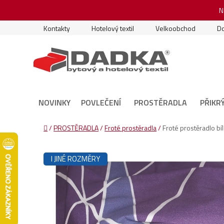
Přejít
N
na
obsah
Kontakty
Hotelový textil
Velkoobchod
Do
NOVINKY
POVLEČENÍ
PROSTĚRADLA
PŘIKR
Domů
/
PROSTĚRADLA
/
Froté prostěradla
/
Froté prostěradlo bí
I JINÉ ROZMĚRY