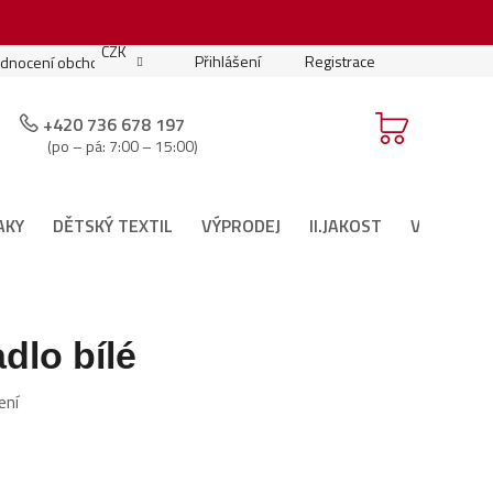
.
CZK
Přihlášení
Registrace
dnocení obchodu
Moje objednávka
Podmínky soutěže
+420 736 678 197
(po – pá: 7:00 – 15:00)
AKY
DĚTSKÝ TEXTIL
VÝPRODEJ
II.JAKOST
VÁNOČNÍ 
dlo bílé
ení