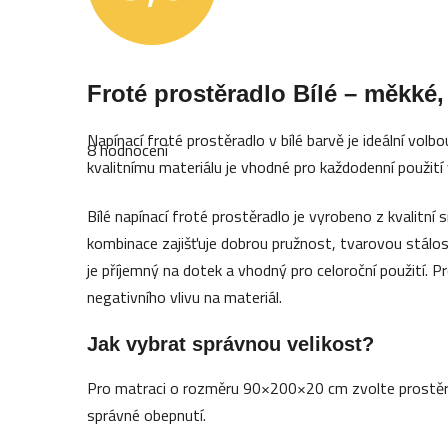
Průměrné
Froté prostěradlo Bílé – měkké,
hodnocení
produktu
je
Napínací froté prostěradlo v bílé barvě je ideální volb
5,0
8 hodnocení
z
kvalitnímu materiálu je vhodné pro každodenní použití
5
hvězdiček.
Bílé napínací froté prostěradlo je vyrobeno z kvalitn
kombinace zajišťuje dobrou pružnost, tvarovou stálo
je příjemný na dotek a vhodný pro celoroční použití. Pr
negativního vlivu na materiál.
Jak vybrat správnou velikost?
Pro matraci o rozměru 90×200×20 cm zvolte prostěra
správné obepnutí.