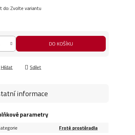
t do:
Zvolte variantu
DO KOŠÍKU
Hlídat
Sdílet
tatní informace
plňkové parametry
ategorie
Froté prostěradla