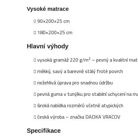
Vysoké matrace
90×200×25 cm
180×200×25 cm
Hlavní výhody
2
vysoká gramáž 220 g/m
– pevný a kvalitní mate
měkký, savý a barevně stálý froté povrch
nežehlivá úprava pro snadnou údržbu
pevná guma v tunýlku pro stabilní uchycení na m
široká nabídka rozměrů včetně atypických
česká výroba – značka DADKA VRACOV
Specifikace