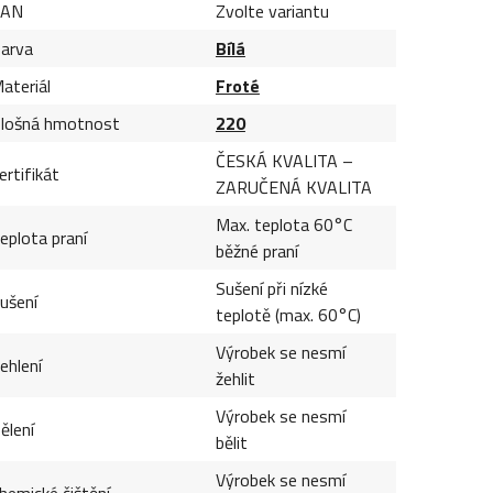
EAN
Zvolte variantu
arva
Bílá
ateriál
Froté
lošná hmotnost
220
ČESKÁ KVALITA –
ertifikát
ZARUČENÁ KVALITA
Max. teplota 60°C
eplota praní
běžné praní
Sušení při nízké
ušení
teplotě (max. 60°C)
Výrobek se nesmí
ehlení
žehlit
Výrobek se nesmí
ělení
bělit
Výrobek se nesmí
hemické čištění