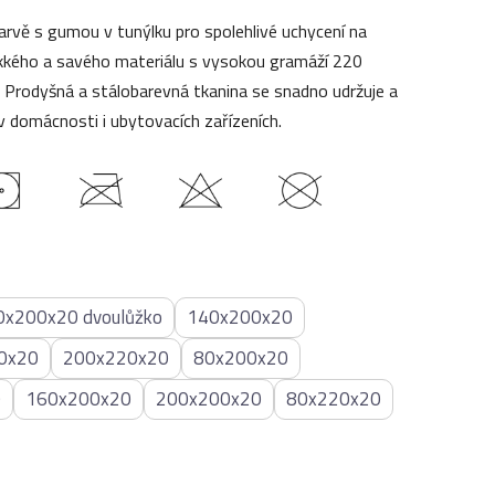
 barvě s gumou v tunýlku pro spolehlivé uchycení na
ěkkého a savého materiálu s vysokou gramáží 220
k. Prodyšná a stálobarevná tkanina se snadno udržuje a
v domácnosti i ubytovacích zařízeních.
0x200x20 dvoulůžko
140x200x20
0x20
200x220x20
80x200x20
0
160x200x20
200x200x20
80x220x20