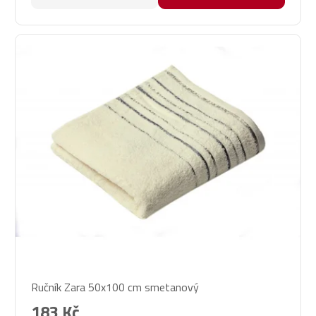
Průměrné
Ručník Zara 50x100 cm smetanový
hodnocení
produktu
183 Kč