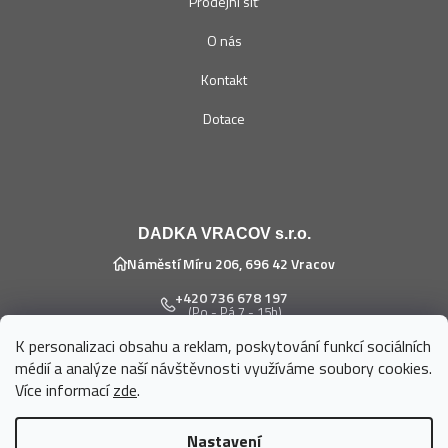
Prodejní síť
O nás
Kontakt
Dotace
DADKA VRACOV s.r.o.
Náměstí Míru 206, 696 42 Vracov
+420 736 678 197
(Po - Pá 7 - 15h)
K personalizaci obsahu a reklam, poskytování funkcí sociálních
eshop@dadka.cz
médií a analýze naší návštěvnosti využíváme soubory cookies.
Více informací
zde
.
Nastavení