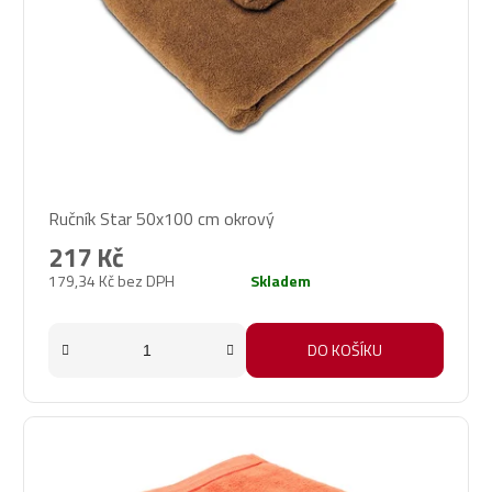
Průměrné
Ručník Star 50x100 cm okrový
hodnocení
produktu
217 Kč
je
179,34 Kč bez DPH
Skladem
5,0
z
5
DO KOŠÍKU
hvězdiček.