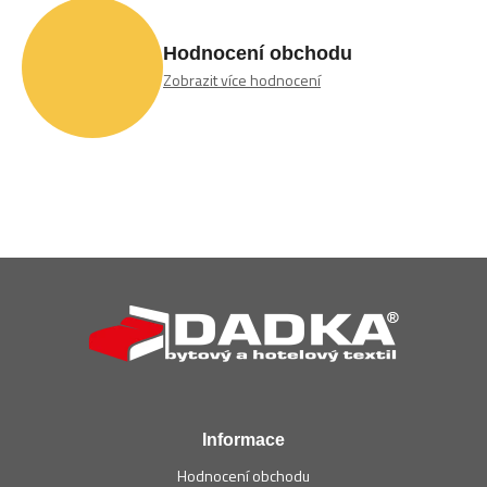
Hodnocení obchodu
Zobrazit více hodnocení
Z
á
p
a
t
í
Informace
Hodnocení obchodu