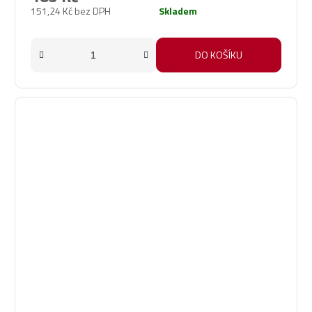
je
151,24 Kč bez DPH
Skladem
5,0
z
5
DO KOŠÍKU
hvězdiček.