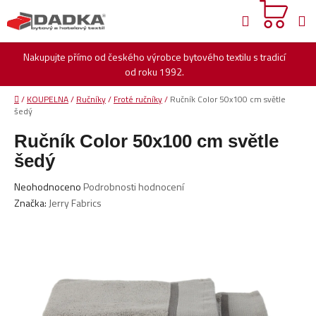
Přejít
Hledat
na
obsah
Nakupujte přímo od českého výrobce bytového textilu s tradicí
od roku 1992.
Domů
/
KOUPELNA
/
Ručníky
/
Froté ručníky
/
Ručník Color 50x100 cm světle
šedý
Ručník Color 50x100 cm světle
šedý
Průměrné
Neohodnoceno
Podrobnosti hodnocení
hodnocení
Značka:
Jerry Fabrics
produktu
je
0,0
z
5
hvězdiček.