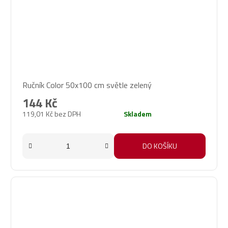
Průměrné
Ručník Color 50x100 cm světle zelený
hodnocení
produktu
144 Kč
je
119,01 Kč bez DPH
Skladem
5,0
z
5
DO KOŠÍKU
hvězdiček.