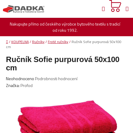
Přejít
Hledat
na
obsah
Nakupujte přímo od českého výrobce bytového textilu s tradicí
od roku 1992.
Domů
/
KOUPELNA
/
Ručníky
/
Froté ručníky
/
Ručník Sofie purpurová 50x100
cm
Ručník Sofie purpurová 50x100
cm
Průměrné
Neohodnoceno
Podrobnosti hodnocení
hodnocení
Značka:
Profod
produktu
je
0,0
z
5
hvězdiček.