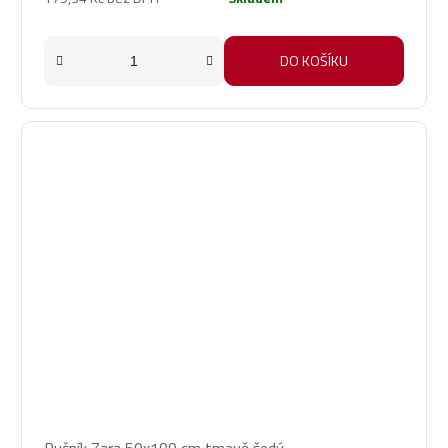
DO KOŠÍKU
Ručník Zara 50x100 cm tmavě šedý