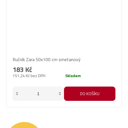
Průměrné
Ručník Zara 50x100 cm smetanový
hodnocení
produktu
183 Kč
je
151,24 Kč bez DPH
Skladem
5,0
z
5
DO KOŠÍKU
hvězdiček.