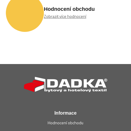
Hodnocení obchodu
Zobrazit více hodnocení
Z
á
p
a
t
í
Informace
Hodnocení obchodu