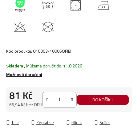
Kód produktu:
040003-1000SOFIEI
Skladem
,
Můžeme doručit do:
11.8.2026
Možnosti doručení
81 Kč
DO KOŠÍKU
66,94 Kč bez DPH
Měrná cena:
Tisk
Zeptat se
Hlídat
Sdílet