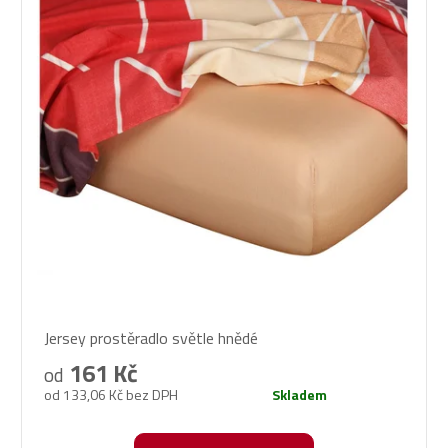
Průměrné
Jersey prostěradlo světle hnědé
hodnocení
produktu
161 Kč
od
je
od 133,06 Kč bez DPH
Skladem
5,0
z