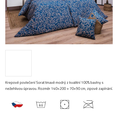
Krepové povlečení Sorat tmavě modrý z kvalitní 100% bavlny s
nežehlivou úpravou. Rozměr 140×200 + 70×90 cm, zipové zapínání.