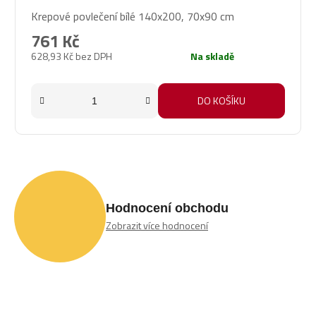
Průměrné
Krepové povlečení bílé 140x200, 70x90 cm
hodnocení
produktu
761 Kč
je
628,93 Kč bez DPH
Na skladě
5,0
z
5
DO KOŠÍKU
hvězdiček.
Hodnocení obchodu
Zobrazit více hodnocení