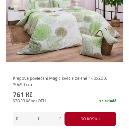
Průměrné
Krepové povlečení Magic světle zelené 140x200,
hodnocení
70x90 cm
produktu
je
761 Kč
5,0
628,93 Kč bez DPH
Na skladě
z
5
hvězdiček.
DO KOŠÍKU