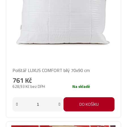
Průměrné
Polštář LUXUS COMFORT bílý 70x90 cm
hodnocení
produktu
761 Kč
je
628,93 Kč bez DPH
Na skladě
5,0
z
5
DO KOŠÍKU
hvězdiček.