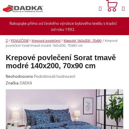
Přejít
Hledat
na
obsah
Nakupujte přímo od českého výrobce bytového textilu s tradicí
od roku 1992.
Domů
/
POVLEČENÍ
/
Krepové povlečení
/
Klasické 140x200, 70x90
/
Krepové
povlečení Sorat tmavě modré 140x200, 70x90 cm
Krepové povlečení Sorat tmavě
modré 140x200, 70x90 cm
Průměrné
Neohodnoceno
Podrobnosti hodnocení
hodnocení
Značka:
DADKA
produktu
je
0,0
z
5
hvězdiček.