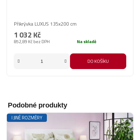
Průměrné
Přikrývka LUXUS 135x200 cm
hodnocení
produktu
1 032 Kč
je
852,89 Kč bez DPH
Na skladě
4,6
z
5
DO KOŠÍKU
hvězdiček.
Podobné produkty
I JINÉ ROZMĚRY