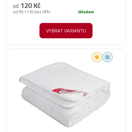
produktu
120 Kč
od
je
od 99,17 Kč bez DPH
Skladem
5,0
z
5
VYBRAT VARIANTU
hvězdiček.