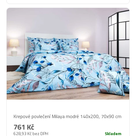
Průměrné
Krepové povlečení Milaya modré 140x200, 70x90 cm
hodnocení
produktu
761 Kč
je
628,93 Kč bez DPH
Skladem