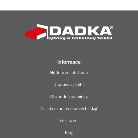
Z
á
p
a
t
í
Informace
Hodnocení obchodu
Doprava a platba
Obchodní podmínky
Zásady ochrany osobních údajů
Ke stažení
Blog