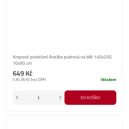
Průměrné
Krepové povlečení Anežka pudrová na bílé 140x200,
hodnocení
70x90 cm
produktu
je
649 Kč
5,0
536,36 Kč bez DPH
Skladem
z
5
hvězdiček.
DO KOŠÍKU