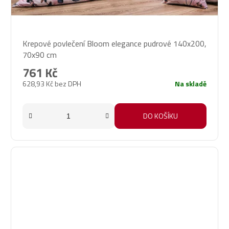
Průměrné
Krepové povlečení Bloom elegance pudrové 140x200,
hodnocení
70x90 cm
produktu
je
761 Kč
5,0
628,93 Kč bez DPH
Na skladě
z
5
hvězdiček.
DO KOŠÍKU