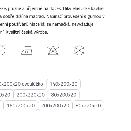
ké, pružné a příjemné na dotek. Díky elastické bavlně
 dobře drží na matraci. Napínací provedení s gumou v
denní používání. Materiál se nemačká, nevyžaduje
ní. Kvalitní česká výroba.
0x200x20 dvoulůžko
140x200x20
0x20
200x220x20
80x200x20
0
160x200x20
200x200x20
80x220x20