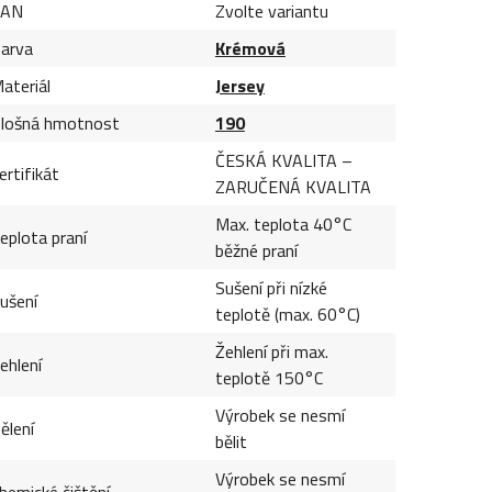
EAN
Zvolte variantu
arva
Krémová
ateriál
Jersey
lošná hmotnost
190
ČESKÁ KVALITA –
ertifikát
ZARUČENÁ KVALITA
Max. teplota 40°C
eplota praní
běžné praní
Sušení při nízké
ušení
teplotě (max. 60°C)
Žehlení při max.
ehlení
teplotě 150°C
Výrobek se nesmí
ělení
bělit
Výrobek se nesmí
hemické čištění