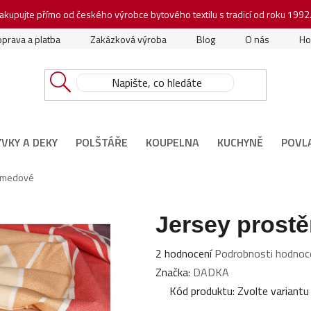
akupujte přímo od českého výrobce bytového textilu s tradicí od roku 1992
prava a platba
Zakázková výroba
Blog
O nás
Ho
ÝVKY A DEKY
POLŠTÁŘE
KOUPELNA
KUCHYNĚ
POVL
o medové
Jersey prost
Průměrné
2 hodnocení
Podrobnosti hodnoc
hodnocení
Značka:
DADKA
produktu
Kód produktu:
Zvolte variantu
je