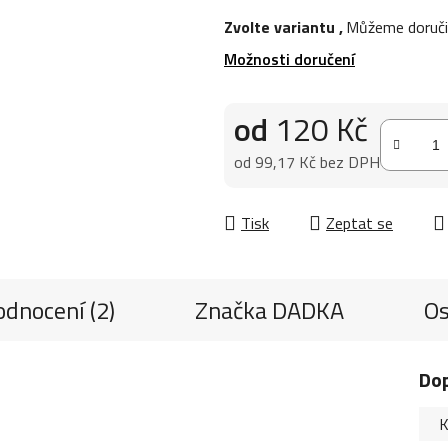
Zvolte variantu
,
Můžeme doruči
Možnosti doručení
od
120 Kč
od
99,17 Kč
bez DPH
Měrná cena:
Tisk
Zeptat se
dnocení (2)
Značka
DADKA
Os
Do
K