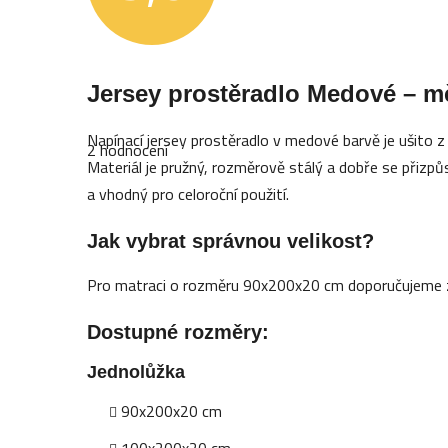
Průměrné
Jersey prostěradlo Medové – m
hodnocení
produktu
je
Napínací jersey prostěradlo v medové barvě je ušito z
5,0
2 hodnocení
z
Materiál je pružný, rozměrově stálý a dobře se přizpů
5
a vhodný pro celoroční použití.
hvězdiček.
Jak vybrat správnou velikost?
Pro matraci o rozměru 90x200x20 cm doporučujeme z
Dostupné rozměry:
Jednolůžka
90x200x20 cm
100x200x20 cm