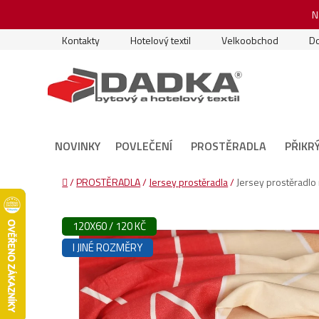
Přejít
N
na
obsah
Kontakty
Hotelový textil
Velkoobchod
Do
NOVINKY
POVLEČENÍ
PROSTĚRADLA
PŘIKR
Domů
/
PROSTĚRADLA
/
Jersey prostěradla
/
Jersey prostěradl
120X60 / 120 KČ
I JINÉ ROZMĚRY