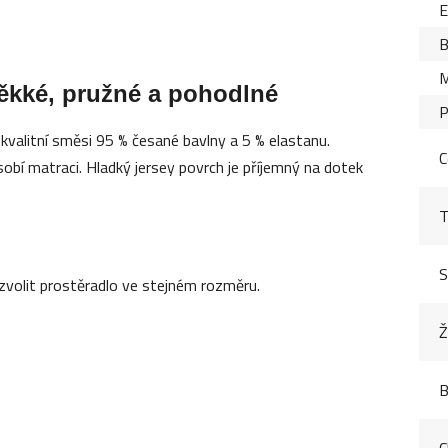
B
M
ěkké, pružné a pohodlné
P
 kvalitní směsi 95 % česané bavlny a 5 % elastanu.
C
sobí matraci. Hladký jersey povrch je příjemný na dotek
T
S
volit prostěradlo ve stejném rozměru.
Ž
B
C