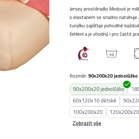
5,0
Jersey prostěradlo Medové je měk
z
s elastanem se snadno natahuje a
5
tunýlku zajišťuje pohodlné každo
hvězdiček.
žehlení a je vhodný i pro časté pra
Rozměr
:
90x200x20 jednolůžko
90x200x20 jednolůžko
18
60x120x10 dětské
90x22
100x200x20
120x200x2
Zobrazit vše