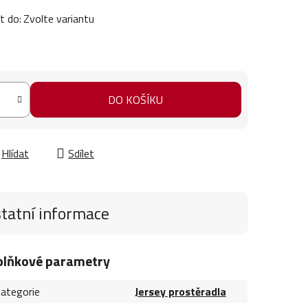
t do:
Zvolte variantu
DO KOŠÍKU
Hlídat
Sdílet
tatní informace
plňkové parametry
ategorie
Jersey prostěradla