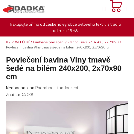
Přejít
Hledat
na
obsah
Nakupujte přímo od českého výrobce bytového textilu s tradicí
od roku 1992.
Domů
/
POVLEČENÍ
/
Bavlněné povlečení
/
Francouzské 240x200, 2x 70x90
/
Povlečení bavlna Vlny tmavě šedé na bílém 240x200, 2x70x90 cm
Povlečení bavlna Vlny tmavě
šedé na bílém 240x200, 2x70x90
cm
Průměrné
Neohodnoceno
Podrobnosti hodnocení
hodnocení
Značka:
DADKA
produktu
je
0,0
z
5