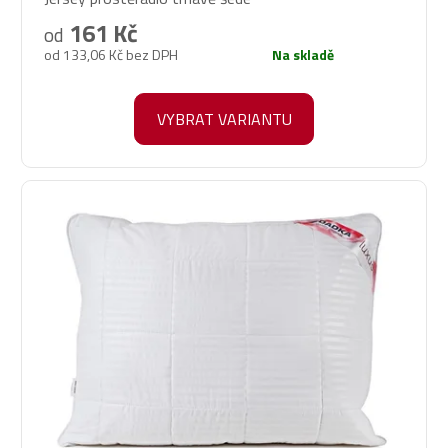
hodnocení
produktu
161 Kč
od
je
od 133,06 Kč bez DPH
Na skladě
5,0
z
5
VYBRAT VARIANTU
hvězdiček.