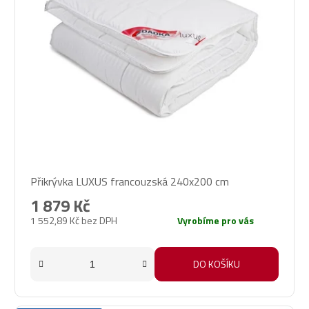
Průměrné
Přikrývka LUXUS francouzská 240x200 cm
hodnocení
produktu
1 879 Kč
je
1 552,89 Kč bez DPH
Vyrobíme pro vás
5,0
z
5
DO KOŠÍKU
hvězdiček.