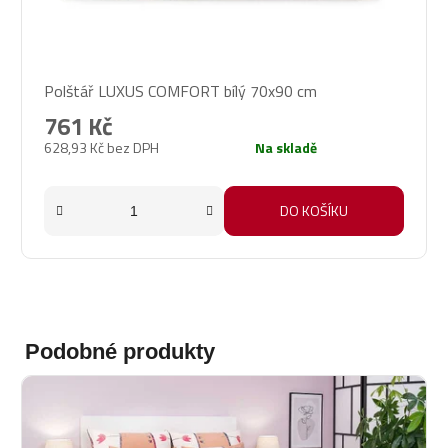
Průměrné
Polštář LUXUS COMFORT bílý 70x90 cm
hodnocení
produktu
761 Kč
je
628,93 Kč bez DPH
Na skladě
5,0
z
5
DO KOŠÍKU
hvězdiček.
Podobné produkty