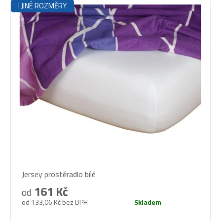
I JINÉ ROZMĚRY
Průměrné
Jersey prostěradlo bílé
hodnocení
produktu
161 Kč
od
je
od 133,06 Kč bez DPH
Skladem
5,0
z