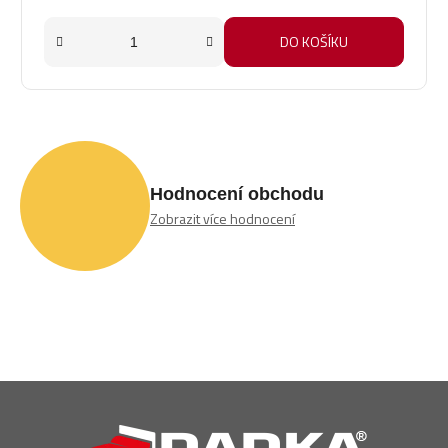
DO KOŠÍKU
Hodnocení obchodu
Zobrazit více hodnocení
Z
á
p