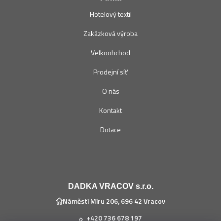
Hotelový textil
Zakázková výroba
Velkoobchod
Prodejní síť
O nás
Kontakt
Dotace
DADKA VRACOV s.r.o.
Náměstí Míru 206, 696 42 Vracov
+420 736 678 197