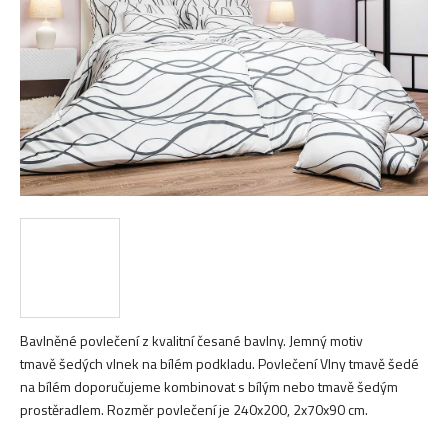
hvězdiček.
Bavlněné povlečení z kvalitní česané bavlny. Jemný motiv
tmavě šedých vlnek na bílém podkladu. Povlečení Vlny tmavě šedé
na bílém doporučujeme kombinovat s bílým nebo tmavě šedým
prostěradlem. Rozměr povlečení je 240x200, 2x70x90 cm.