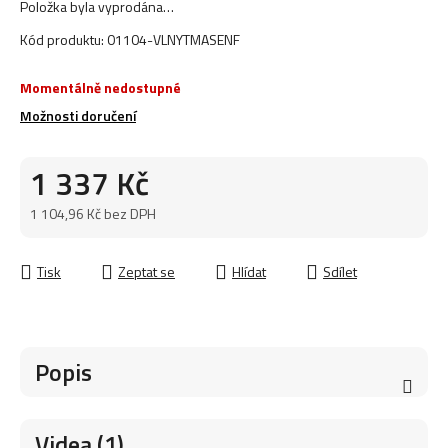
Položka byla vyprodána…
Kód produktu:
01104-VLNYTMASENF
Momentálně nedostupné
Možnosti doručení
1 337 Kč
1 104,96 Kč bez DPH
Měrná cena:
Tisk
Zeptat se
Hlídat
Sdílet
Popis
Videa (1)