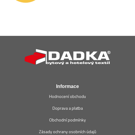
Z
á
p
a
t
í
Informace
Hodnocení obchodu
Doprava a platba
Obchodní podmínky
Zásady ochrany osobních údajů