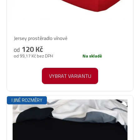
Průměrné
Jersey prostěradlo vínové
hodnocení
produktu
120 Kč
od
je
od 99,17 Kč bez DPH
Na skladě
5,0
z
5
VYBRAT VARIANTU
hvězdiček.
I JINÉ ROZMĚRY