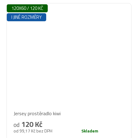
120X60 / 120 KČ
I JINÉ ROZMĚRY
Průměrné
Jersey prostěradlo kiwi
hodnocení
produktu
120 Kč
od
je
od 99,17 Kč bez DPH
Skladem
5,0