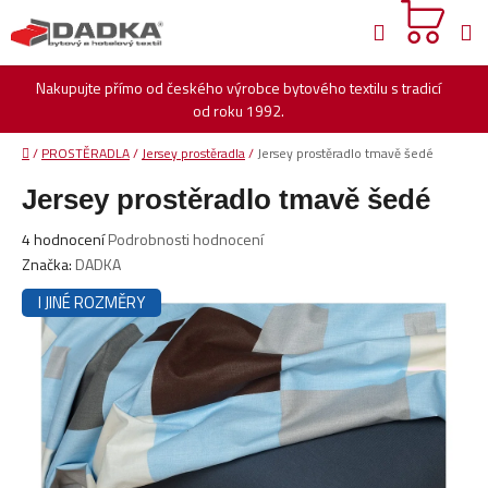
Přejít
Hledat
na
obsah
Nakupujte přímo od českého výrobce bytového textilu s tradicí
od roku 1992.
Domů
/
PROSTĚRADLA
/
Jersey prostěradla
/
Jersey prostěradlo tmavě šedé
Jersey prostěradlo tmavě šedé
Průměrné
4 hodnocení
Podrobnosti hodnocení
hodnocení
Značka:
DADKA
produktu
I JINÉ ROZMĚRY
je
5,0
z
5
hvězdiček.