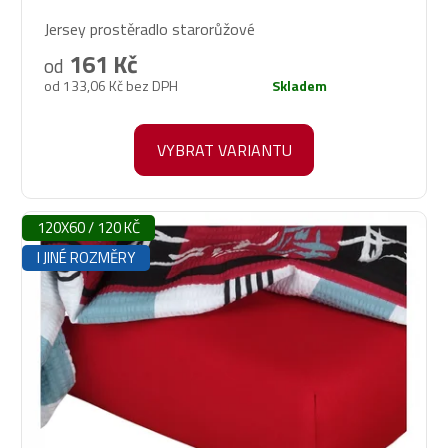
Jersey prostěradlo starorůžové
161 Kč
od
od 133,06 Kč bez DPH
Skladem
VYBRAT VARIANTU
120X60 / 120 KČ
I JINÉ ROZMĚRY