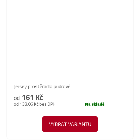
Průměrné
Jersey prostěradlo pudrové
hodnocení
produktu
161 Kč
od
je
od 133,06 Kč bez DPH
Na skladě
5,0
z
5
VYBRAT VARIANTU
hvězdiček.