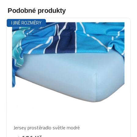
Podobné produkty
I JINÉ ROZMĚRY
Průměrné
Jersey prostěradlo světle modré
hodnocení
produktu