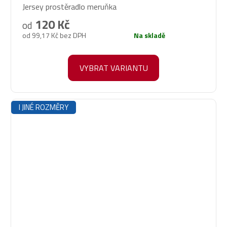
Jersey prostěradlo meruňka
hodnocení
produktu
120 Kč
od
je
od 99,17 Kč bez DPH
Na skladě
5,0
z
5
VYBRAT VARIANTU
hvězdiček.
I JINÉ ROZMĚRY