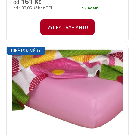
161 Kč
od
je
od 133,06 Kč bez DPH
Skladem
5,0
z
5
VYBRAT VARIANTU
hvězdiček.
I JINÉ ROZMĚRY