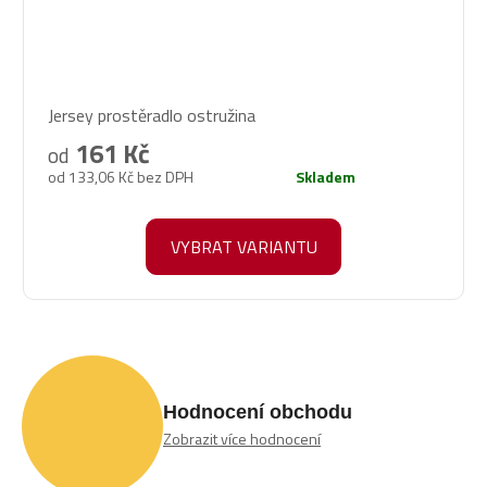
Průměrné
Jersey prostěradlo ostružina
hodnocení
produktu
161 Kč
od
je
od 133,06 Kč bez DPH
Skladem
5,0
z
5
VYBRAT VARIANTU
hvězdiček.
Hodnocení obchodu
Zobrazit více hodnocení