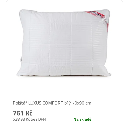
Průměrné
Polštář LUXUS COMFORT bílý 70x90 cm
hodnocení
produktu
761 Kč
je
628,93 Kč bez DPH
Na skladě
5,0