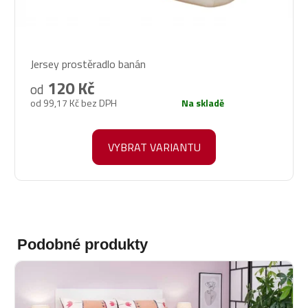
Průměrné
Jersey prostěradlo banán
hodnocení
produktu
120 Kč
od
je
od 99,17 Kč bez DPH
Na skladě
5,0
z
5
VYBRAT VARIANTU
hvězdiček.
Podobné produkty