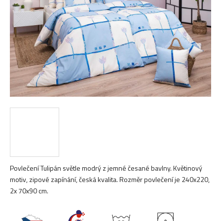
hvězdiček.
Povlečení Tulipán světle modrý z jemné česané bavlny. Květinový
motiv, zipové zapínání, česká kvalita. Rozměr povlečení je 240x220,
2x 70x90 cm.