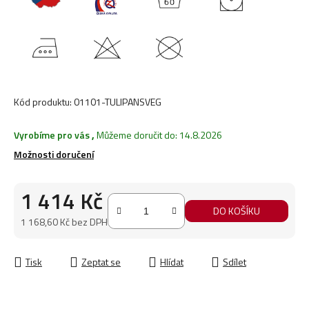
Kód produktu:
01101-TULIPANSVEG
Vyrobíme pro vás
,
Můžeme doručit do:
14.8.2026
Možnosti doručení
1 414 Kč
DO KOŠÍKU
1 168,60 Kč bez DPH
Měrná cena:
Tisk
Zeptat se
Hlídat
Sdílet