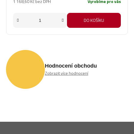
1 168,60 Kč bez DPH
Vyrobíme pro vás
DO KOŠÍKU
Hodnocení obchodu
Zobrazit více hodnocení
Z
á