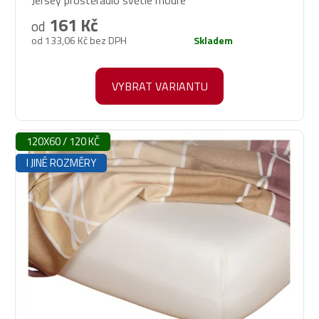
Jersey prostěradlo světle modré
hodnocení
produktu
161 Kč
od
je
od 133,06 Kč bez DPH
Skladem
5,0
z
5
VYBRAT VARIANTU
hvězdiček.
120X60 / 120 KČ
I JINÉ ROZMĚRY