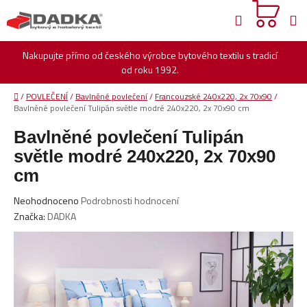
Přejít
Hledat
na
obsah
Nakupujte přímo od českého výrobce bytového textilu s tradicí
od roku 1992.
Domů
/
POVLEČENÍ
/
Bavlněné povlečení
/
Francouzské 240x220, 2x 70x90
/
Bavlněné povlečení Tulipán světle modré 240x220, 2x 70x90 cm
Bavlněné povlečení Tulipán
světle modré 240x220, 2x 70x90
cm
Průměrné
Neohodnoceno
Podrobnosti hodnocení
hodnocení
Značka:
DADKA
produktu
je
0,0
z
5