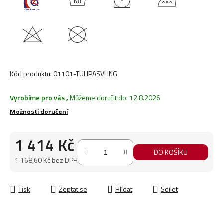
Kód produktu:
01101-TULIPASVHNG
Vyrobíme pro vás
,
Můžeme doručit do:
12.8.2026
Možnosti doručení
1 414 Kč
DO KOŠÍKU
1 168,60 Kč bez DPH
Měrná cena:
Tisk
Zeptat se
Hlídat
Sdílet