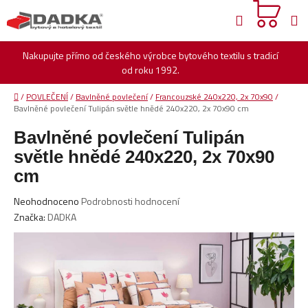
Přejít
Hledat
na
obsah
Nakupujte přímo od českého výrobce bytového textilu s tradicí
od roku 1992.
Domů
/
POVLEČENÍ
/
Bavlněné povlečení
/
Francouzské 240x220, 2x 70x90
/
Bavlněné povlečení Tulipán světle hnědé 240x220, 2x 70x90 cm
Bavlněné povlečení Tulipán
světle hnědé 240x220, 2x 70x90
cm
Průměrné
Neohodnoceno
Podrobnosti hodnocení
hodnocení
Značka:
DADKA
produktu
je
0,0
z
5