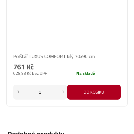
Průměrné
Polštář LUXUS COMFORT bílý 70x90 cm
hodnocení
produktu
761 Kč
je
628,93 Kč bez DPH
Na skladě
5,0
z
5
DO KOŠÍKU
hvězdiček.