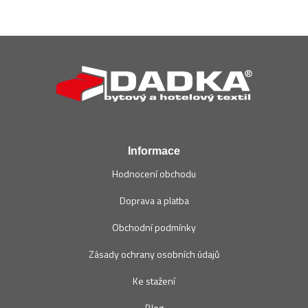
Z
á
p
a
t
í
Informace
Hodnocení obchodu
Doprava a platba
Obchodní podmínky
Zásady ochrany osobních údajů
Ke stažení
Blog