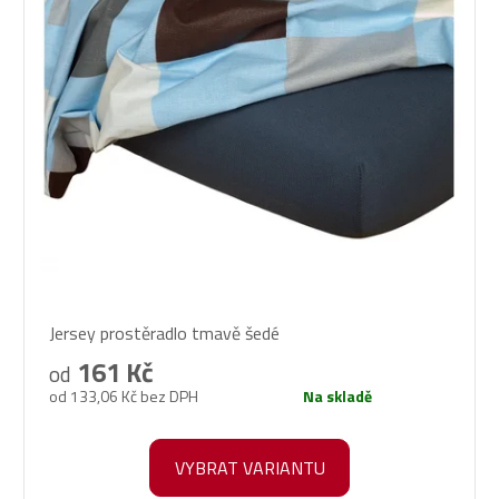
Průměrné
Jersey prostěradlo tmavě šedé
hodnocení
produktu
161 Kč
od
je
od 133,06 Kč bez DPH
Na skladě
5,0
z
5
VYBRAT VARIANTU
hvězdiček.