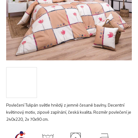
hvězdiček.
Povlečení Tulipán světle hnědý z jemné česané bavlny. Decentní
květinový motiv, zipové zapínání, česká kvalita. Rozměr povlečení je
240x220, 2x 70x90 cm.