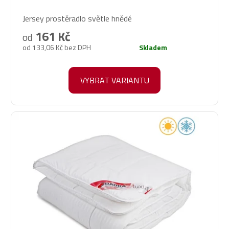
Průměrné
Jersey prostěradlo světle hnědé
hodnocení
produktu
161 Kč
od
je
od 133,06 Kč bez DPH
Skladem
5,0
z
5
VYBRAT VARIANTU
hvězdiček.