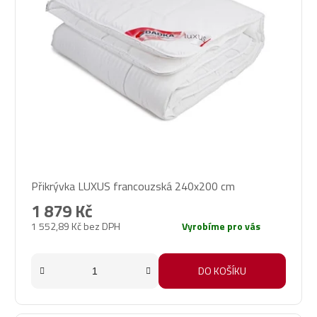
Průměrné
Přikrývka LUXUS francouzská 240x200 cm
hodnocení
produktu
1 879 Kč
je
1 552,89 Kč bez DPH
Vyrobíme pro vás
5,0
z
5
DO KOŠÍKU
hvězdiček.