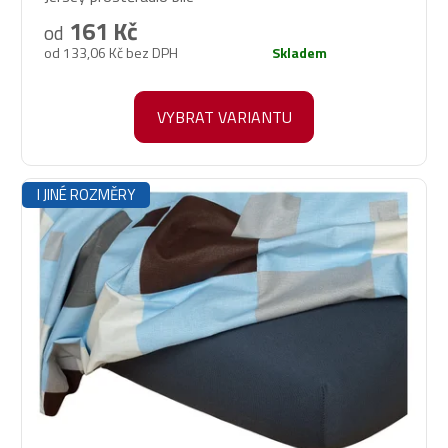
produktu
161 Kč
od
je
od 133,06 Kč bez DPH
Skladem
5,0
z
5
VYBRAT VARIANTU
hvězdiček.
I JINÉ ROZMĚRY