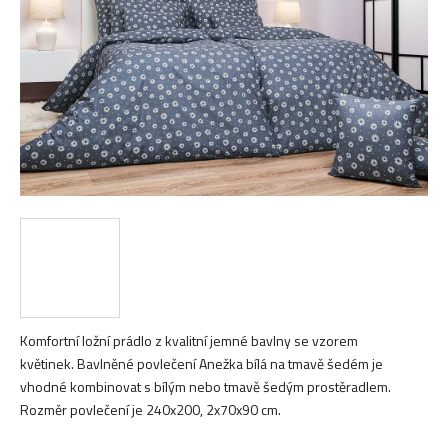
hvězdiček.
Komfortní ložní prádlo z kvalitní jemné bavlny se vzorem
květinek. Bavlněné povlečení Anežka bílá na tmavě šedém je
vhodné kombinovat s bílým nebo tmavě šedým prostěradlem.
Rozměr povlečení je 240x200, 2x70x90 cm.