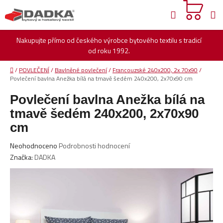
Přejít
Hledat
na
obsah
Nakupujte přímo od českého výrobce bytového textilu s tradicí
od roku 1992.
Domů
/
POVLEČENÍ
/
Bavlněné povlečení
/
Francouzské 240x200, 2x 70x90
/
Povlečení bavlna Anežka bílá na tmavě šedém 240x200, 2x70x90 cm
Povlečení bavlna Anežka bílá na
tmavě šedém 240x200, 2x70x90
cm
Průměrné
Neohodnoceno
Podrobnosti hodnocení
hodnocení
Značka:
DADKA
produktu
je
0,0
z
5