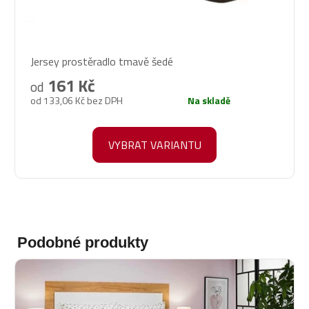
Průměrné
Jersey prostěradlo tmavě šedé
hodnocení
produktu
161 Kč
od
je
od 133,06 Kč bez DPH
Na skladě
5,0
z
5
VYBRAT VARIANTU
hvězdiček.
Podobné produkty