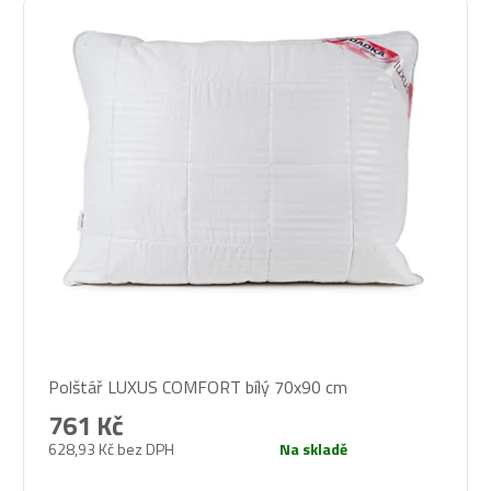
Průměrné
Polštář LUXUS COMFORT bílý 70x90 cm
hodnocení
produktu
761 Kč
je
628,93 Kč bez DPH
Na skladě
5,0
z