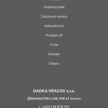
Hotelový textil
Zakázková výroba
Velkoobchod
Prodejní síť
O nás
Kontakt
Dotace
DADKA VRACOV s.r.o.
Náměstí Míru 206, 696 42 Vracov
+420 736 678 197