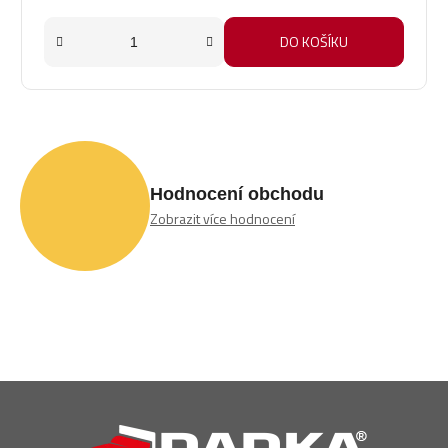
DO KOŠÍKU
Hodnocení obchodu
Zobrazit více hodnocení
Z
á
p