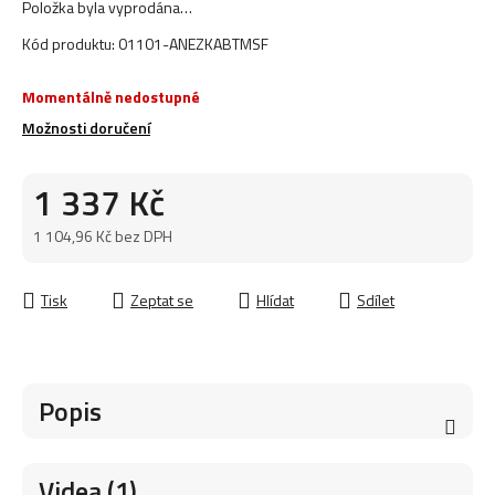
Položka byla vyprodána…
Kód produktu:
01101-ANEZKABTMSF
Momentálně nedostupné
Možnosti doručení
1 337 Kč
1 104,96 Kč bez DPH
Měrná cena:
Tisk
Zeptat se
Hlídat
Sdílet
Popis
Videa (1)