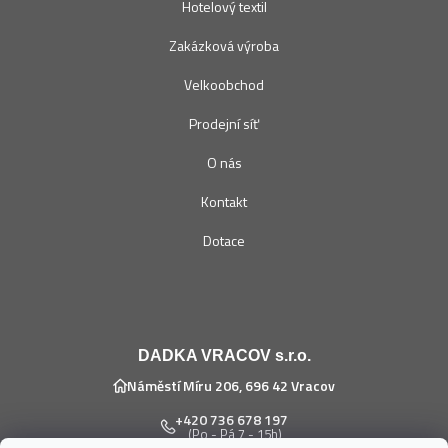
Hotelový textil
Zakázková výroba
Velkoobchod
Prodejní síť
O nás
Kontakt
Dotace
DADKA VRACOV s.r.o.
Náměstí Míru 206, 696 42 Vracov
+420 736 678 197
(Po - Pá 7 - 15h)