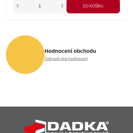
DO KOŠÍKU
Hodnocení obchodu
Zobrazit více hodnocení
Z
á
p
a