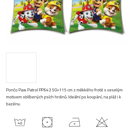
Pončo Paw Patrol PP643 50×115 cm z měkkého froté s veselým
motivem oblíbených psích hrdinů. Ideální po koupání, na pláž i k
bazénu.