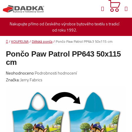
Přejít
Hledat
na
obsah
Nakupujte přímo od českého výrobce bytového textilu s tradicí
od roku 1992.
Domů
/
KOUPELNA
/
Dětská ponča
/
Pončo Paw Patrol PP643 50x115 cm
Pončo Paw Patrol PP643 50x115
cm
Průměrné
Neohodnoceno
Podrobnosti hodnocení
hodnocení
Značka:
Jerry Fabrics
produktu
je
0,0
z
5
hvězdiček.