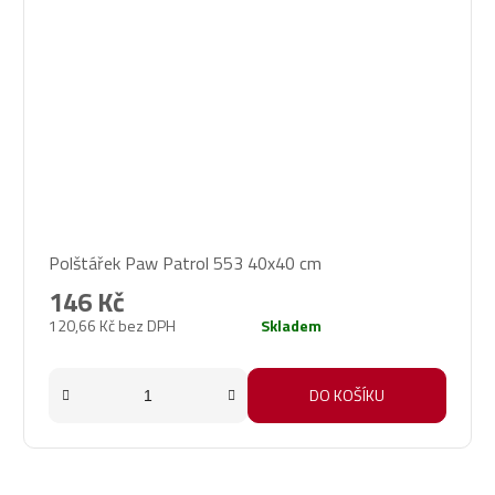
Průměrné
Polštářek Paw Patrol 553 40x40 cm
hodnocení
produktu
146 Kč
je
120,66 Kč bez DPH
Skladem
5,0
z
5
DO KOŠÍKU
hvězdiček.