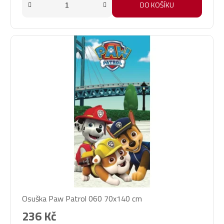
5
DO KOŠÍKU
hvězdiček.
Osuška Paw Patrol 060 70x140 cm
236 Kč