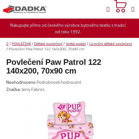
Přejít
Hledat
na
obsah
Nakupujte přímo od českého výrobce bytového textilu s tradicí
od roku 1992.
Domů
/
POVLEČENÍ
/
Dětské povlečení
/
Velká postel
/
Licenční dětské povlečení
/
Povlečení Paw Patrol 122 140x200, 70x90 cm
Povlečení Paw Patrol 122
140x200, 70x90 cm
Průměrné
Neohodnoceno
Podrobnosti hodnocení
hodnocení
Značka:
Jerry Fabrics
produktu
je
0,0
z
5
hvězdiček.