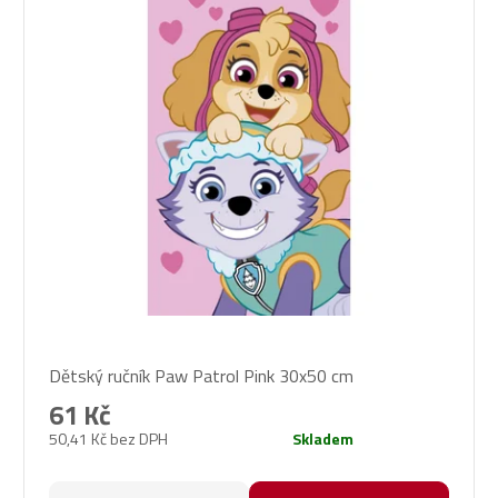
Průměrné
Dětský ručník Paw Patrol Pink 30x50 cm
hodnocení
produktu
61 Kč
je
50,41 Kč bez DPH
Skladem
1,0
z