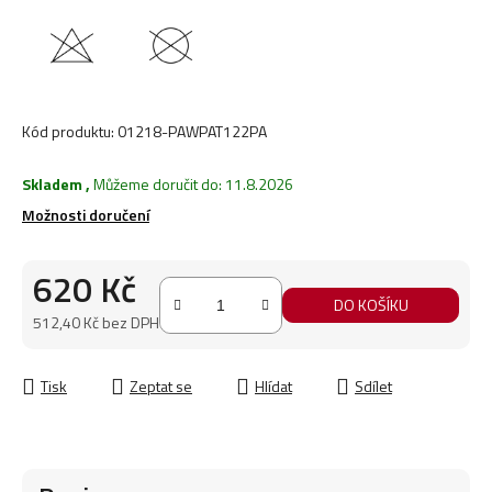
Kód produktu:
01218-PAWPAT122PA
Skladem
,
Můžeme doručit do:
11.8.2026
Možnosti doručení
620 Kč
DO KOŠÍKU
512,40 Kč bez DPH
Měrná cena:
Tisk
Zeptat se
Hlídat
Sdílet