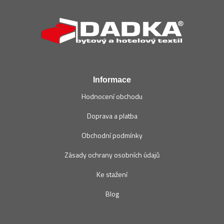
Z
á
p
a
t
í
Informace
Hodnocení obchodu
Doprava a platba
Obchodní podmínky
Zásady ochrany osobních údajů
Ke stažení
Blog