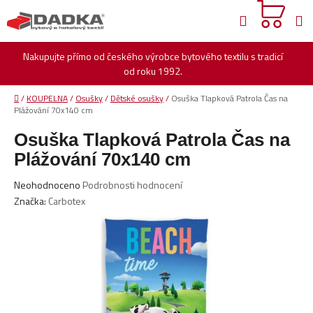
Přejít
Hledat
na
obsah
Nakupujte přímo od českého výrobce bytového textilu s tradicí
od roku 1992.
Domů
/
KOUPELNA
/
Osušky
/
Dětské osušky
/
Osuška Tlapková Patrola Čas na
Plážování 70x140 cm
Osuška Tlapková Patrola Čas na
Plážování 70x140 cm
Průměrné
Neohodnoceno
Podrobnosti hodnocení
hodnocení
Značka:
Carbotex
produktu
je
0,0
z
5
hvězdiček.