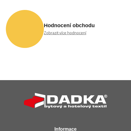
Hodnocení obchodu
Zobrazit více hodnocení
Z
á
p
a
t
í
Informace