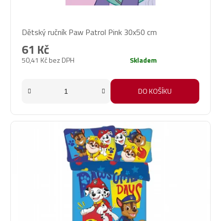
Průměrné
Dětský ručník Paw Patrol Pink 30x50 cm
hodnocení
produktu
61 Kč
je
50,41 Kč bez DPH
Skladem
1,0
z
5
DO KOŠÍKU
hvězdiček.