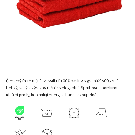
Červený froté ručník z kvalitní 100% bavlny s gramáží 500 g/m².
Hebký, savý a výrazný ručník s elegantní třípruhovou bordurou –
ideální pro ty, kdo milují energii a barvu v koupelně.