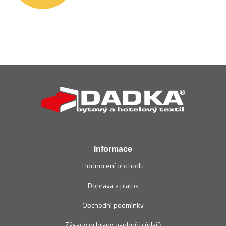
Z
á
p
a
t
í
Informace
Hodnocení obchodu
Doprava a platba
Obchodní podmínky
Zásady ochrany osobních údajů