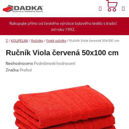
Přejít
Hledat
na
obsah
Nakupujte přímo od českého výrobce bytového textilu s tradicí
od roku 1992.
Domů
/
KOUPELNA
/
Ručníky
/
Froté ručníky
/
Ručník Viola červená 50x100 cm
Ručník Viola červená 50x100 cm
Průměrné
Neohodnoceno
Podrobnosti hodnocení
hodnocení
Značka:
Profod
produktu
je
0,0
z
5
hvězdiček.