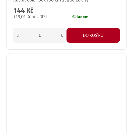
hodnocení
produktu
144 Kč
je
119,01 Kč bez DPH
Skladem
5,0
z
5
DO KOŠÍKU
hvězdiček.