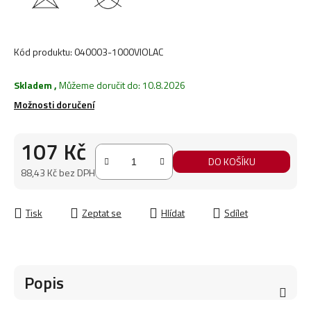
Kód produktu:
040003-1000VIOLAC
Skladem
,
Můžeme doručit do:
10.8.2026
Možnosti doručení
107 Kč
DO KOŠÍKU
88,43 Kč bez DPH
Měrná cena:
Tisk
Zeptat se
Hlídat
Sdílet
Popis