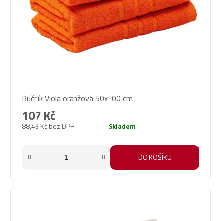
Průměrné
Ručník Viola oranžová 50x100 cm
hodnocení
produktu
107 Kč
je
88,43 Kč bez DPH
Skladem
3,0
z
5
DO KOŠÍKU
hvězdiček.