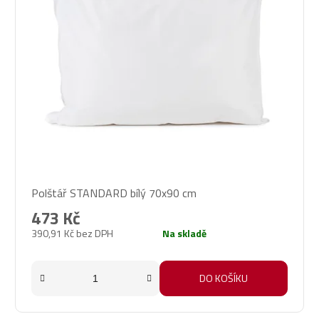
Průměrné
Polštář STANDARD bílý 70x90 cm
hodnocení
produktu
473 Kč
je
390,91 Kč bez DPH
Na skladě
5,0
z
5
DO KOŠÍKU
hvězdiček.