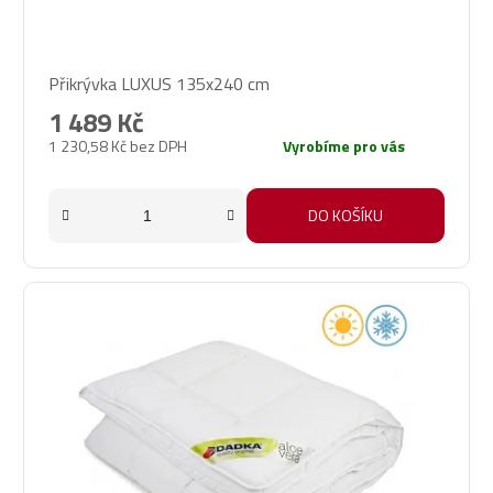
Průměrné
Přikrývka LUXUS 135x240 cm
hodnocení
produktu
1 489 Kč
je
1 230,58 Kč bez DPH
Vyrobíme pro vás
5,0
z
5
DO KOŠÍKU
hvězdiček.