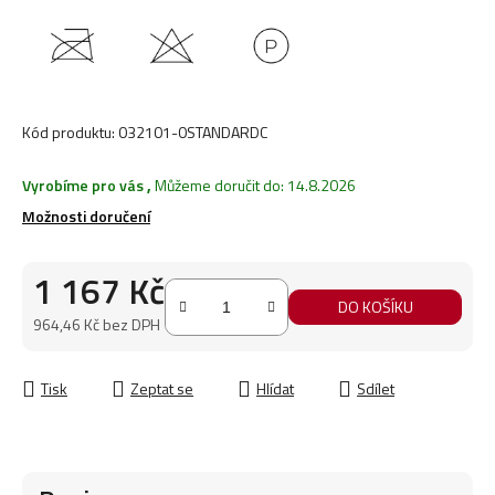
Kód produktu:
032101-0STANDARDC
Vyrobíme pro vás
,
Můžeme doručit do:
14.8.2026
Možnosti doručení
1 167 Kč
DO KOŠÍKU
964,46 Kč bez DPH
Měrná cena:
Tisk
Zeptat se
Hlídat
Sdílet