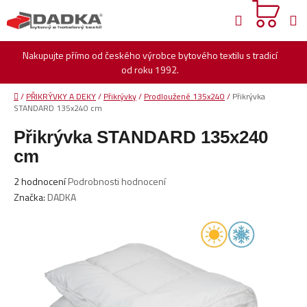
Přejít
Hledat
na
obsah
Nakupujte přímo od českého výrobce bytového textilu s tradicí
od roku 1992.
Domů
/
PŘIKRÝVKY A DEKY
/
Přikrývky
/
Prodloužené 135x240
/
Přikrývka
STANDARD 135x240 cm
Přikrývka STANDARD 135x240
cm
Průměrné
2 hodnocení
Podrobnosti hodnocení
hodnocení
Značka:
DADKA
produktu
je
5,0
z
5
hvězdiček.