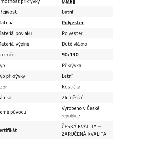
motnost přikrývky
0,8 kg
řejivost
Letní
ateriál
Polyester
ateriál povlaku
Polyester
ateriál výplně
Duté vlákno
ozměr
90x130
yp
Přikrývka
yp přikrývky
Letní
zor
Kostička
áruka
24 měsíců
Vyrobeno v České
emě původu
republice
ČESKÁ KVALITA –
ertifikát
ZARUČENÁ KVALITA