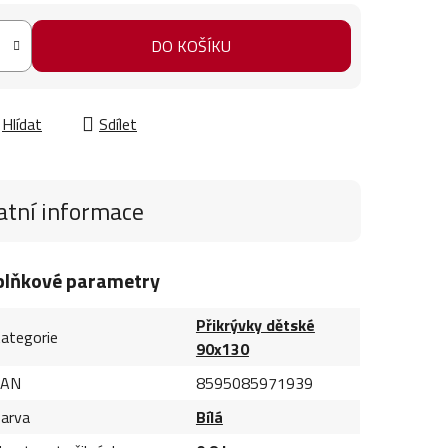
DO KOŠÍKU
Hlídat
Sdílet
atní informace
plňkové parametry
Přikrývky dětské
ategorie
90x130
EAN
8595085971939
arva
Bílá