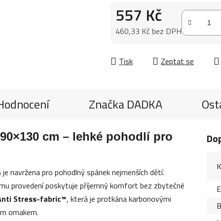
557 Kč
460,33 Kč bez DPH
Měrná cena:
Tisk
Zeptat se
Hodnocení
Značka
DADKA
Ost
 90×130 cm – lehké pohodlí pro
Do
K
m
je navržena pro pohodlný spánek nejmenších dětí.
nému provedení poskytuje příjemný komfort bez zbytečné
Anti Stress-fabric™
, která je protkána karbonovými
B
mným omakem.