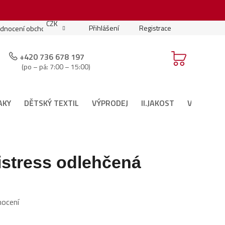
.
CZK
Přihlášení
Registrace
dnocení obchodu
Moje objednávka
Podmínky soutěže
+420 736 678 197
(po – pá: 7:00 – 15:00)
AKY
DĚTSKÝ TEXTIL
VÝPRODEJ
II.JAKOST
VÁNOČNÍ 
istress odlehčená
nocení