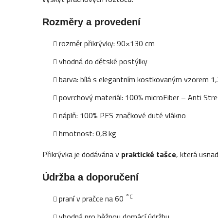
Rozměry a provedení
rozměr přikrývky: 90×130 cm
vhodná do dětské postýlky
barva: bílá s elegantním kostkovaným vzorem 1,
povrchový materiál: 100% microFiber – Anti Str
náplň: 100% PES značkové duté vlákno
hmotnost: 0,8 kg
Přikrývka je dodávána v
praktické tašce
, která usnad
Údržba a doporučení
°C
praní v pračce na 60
vhodná pro běžnou domácí údržbu