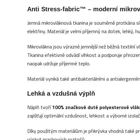
Anti Stress-fabric™ – moderní mikro
Jemná mikrovláknová tkanina je souměrně protkána sít
elektřiny. Materiál je velmi příjemný na dotek, lehký,
Mikrovlákna jsou výrazně jemnější než běžná textilní 
Tkanina efektivně odvádí vlhkost a podporuje přiroze
naopak udržuje příjemné teplo.
Materiál vyniká také antibakteriálními a antialergenní
Lehká a vzdušná výplň
Náplň tvoří
100% značkové duté polyesterové vlá
zajišťují optimální vzdušnost, lehkost a výborné izolač
Díky použitým materiálům je přikrývka vhodná také p
výskyt prachových roztočů.