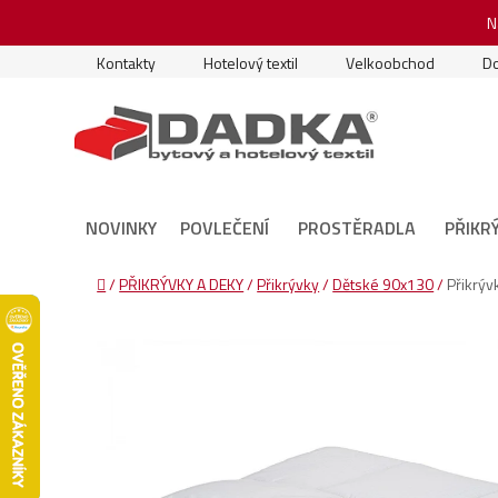
Přejít
N
na
obsah
Kontakty
Hotelový textil
Velkoobchod
Do
NOVINKY
POVLEČENÍ
PROSTĚRADLA
PŘIKR
Domů
/
PŘIKRÝVKY A DEKY
/
Přikrývky
/
Dětské 90x130
/
Přikrýv