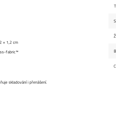
T
S
Ž
2 × 1,2 cm
B
ess-fabric™
C
ňuje skladování i přenášení.