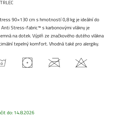
TRLEC
tress 90×130 cm s hmotností 0,8 kg je ideální do
a Anti Stress-fabric™ s karbonovými vlákny je
jemná na dotek. Výplň ze značkového dutého vlákna
timální tepelný komfort. Vhodná také pro alergiky.
it do:
14.8.2026