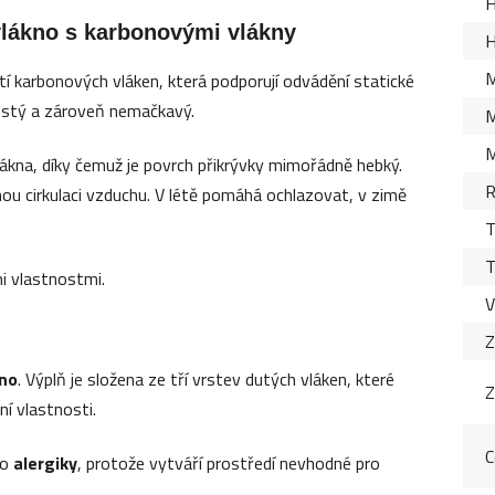
H
vlákno s karbonovými vlákny
H
M
í karbonových vláken, která podporují odvádění statické
 hustý a zároveň nemačkavý.
M
M
vlákna, díky čemuž je povrch přikrývky mimořádně hebký.
R
nou cirkulaci vzduchu. V létě pomáhá ochlazovat, v zimě
T
T
mi vlastnostmi.
V
Z
kno
. Výplň je složena ze tří vrstev dutých vláken, které
Z
ní vlastnosti.
C
ro
alergiky
, protože vytváří prostředí nevhodné pro