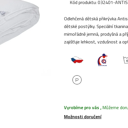
produktu
Kód produktu:
032401-ANTIS
je
0,0
Odlehčená dětská přikrývka Antis
z
dětské postýlky. Speciální tkanin
5
mimořádně jemná, prodyšná a pří
hvězdiček.
zajišťuje lehkost, vzdušnost a op
Vyrobíme pro vás
,
Můžeme doruč
Možnosti doručení