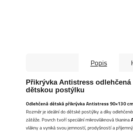
Popis
Přikrývka Antistress odlehčená
dětskou postýlku
Odlehčená dětská přikrývka Antistress 90×130 c
Rozměr je ideální do dětské postýlky a díky odlehče
zátěže. Povrch tvoří speciální mikrovláknová tkanina
vlákny a vyniká svou jemností, prodyšností a příje