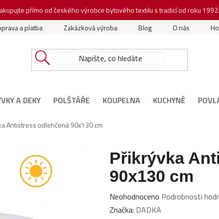
akupujte přímo od českého výrobce bytového textilu s tradicí od roku 1992
prava a platba
Zakázková výroba
Blog
O nás
Ho
ÝVKY A DEKY
POLŠTÁŘE
KOUPELNA
KUCHYNĚ
POVL
ka Antistress odlehčená 90x130 cm
Přikrývka Ant
90x130 cm
Průměrné
Neohodnoceno
Podrobnosti hod
hodnocení
Značka:
DADKA