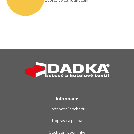
Zobrazit více hodnocení
Z
á
p
a
t
í
Informace
Hodnocení obchodu
Doprava a platba
Obchodní podmínky