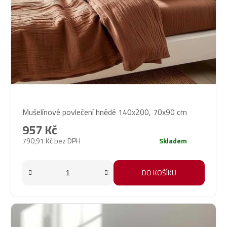
Průměrné
Mušelínové povlečení hnědé 140x200, 70x90 cm
hodnocení
produktu
957 Kč
je
790,91 Kč bez DPH
Skladem
5,0
z
5
DO KOŠÍKU
hvězdiček.