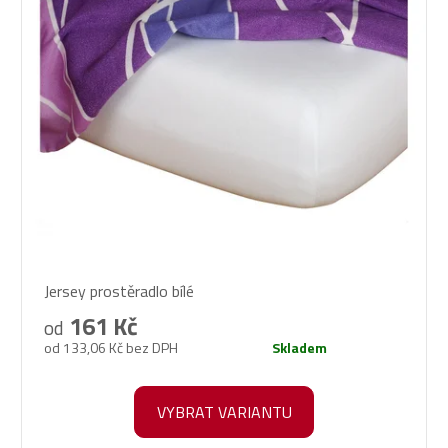
Průměrné
Jersey prostěradlo bílé
hodnocení
produktu
161 Kč
od
je
od 133,06 Kč bez DPH
Skladem
5,0
z
5
VYBRAT VARIANTU
hvězdiček.