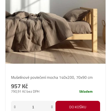
Průměrné
Mušelínové povlečení mocha 140x200, 70x90 cm
hodnocení
produktu
957 Kč
je
790,91 Kč bez DPH
Skladem
5,0
z
5
DO KOŠÍKU