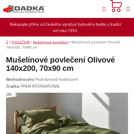
Přejít
Hledat
na
obsah
Nakupujte přímo od českého výrobce bytového textilu s tradicí
od roku 1992.
Domů
/
POVLEČENÍ
/
Mušelínové povlečení
/
Mušelínové povlečení Olivové
140x200, 70x90 cm
Mušelínové povlečení Olivové
140x200, 70x90 cm
Průměrné
Neohodnoceno
Podrobnosti hodnocení
hodnocení
Značka:
PREM INTERNATIONAL
produktu
je
0,0
z
5
hvězdiček.