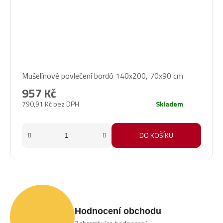
Průměrné
Mušelínové povlečení bordó 140x200, 70x90 cm
hodnocení
produktu
957 Kč
je
790,91 Kč bez DPH
Skladem
5,0
z
5
DO KOŠÍKU
hvězdiček.
Hodnocení obchodu