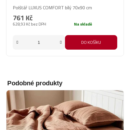
Průměrné
Polštář LUXUS COMFORT bílý 70x90 cm
hodnocení
produktu
761 Kč
je
628,93 Kč bez DPH
Na skladě
5,0
z
5
DO KOŠÍKU
hvězdiček.
Podobné produkty