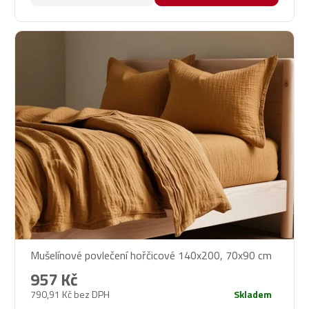
hvězdiček.
Mušelínové povlečení hořčicové 140x200, 70x90 cm
957 Kč
790,91 Kč bez DPH
Skladem