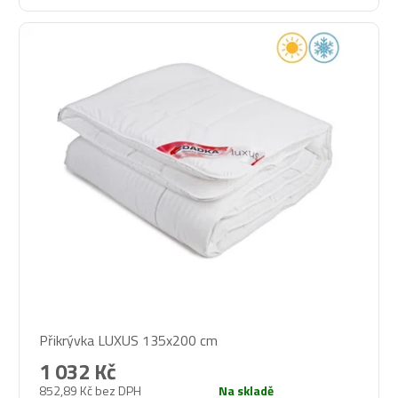
Průměrné
Přikrývka LUXUS 135x200 cm
hodnocení
produktu
1 032 Kč
je
852,89 Kč bez DPH
Na skladě