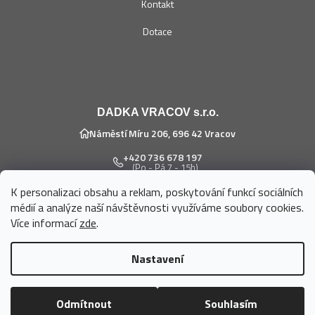
Kontakt
Dotace
DADKA VRACOV s.r.o.
Náměstí Míru 206, 696 42 Vracov
+420 736 678 197
(Po - Pá 7 - 15h)
K personalizaci obsahu a reklam, poskytování funkcí sociálních
eshop@dadka.cz
médií a analýze naší návštěvnosti využíváme soubory cookies.
Více informací
zde
.
Nastavení
Vytvořil Shoptet
Odmítnout
Souhlasím
Copyright 2026
DADKA VRACOV s.r.o.
. Všechna práva vyhrazena.