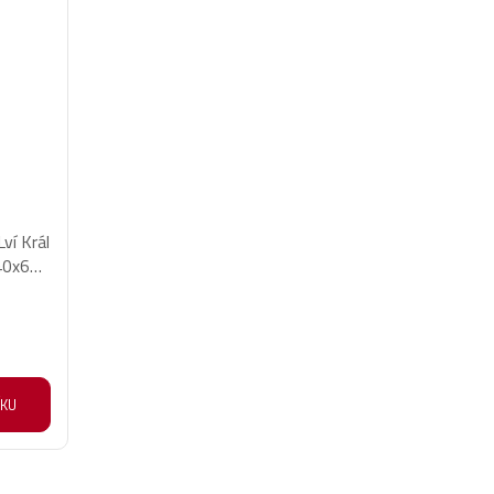
ví Král
40x60
ÍKU