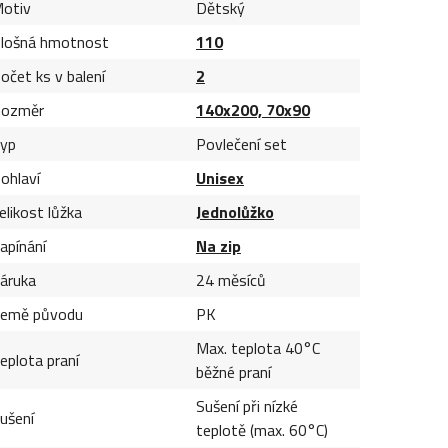
otiv
Dětský
lošná hmotnost
110
očet ks v balení
2
ozměr
140x200, 70x90
yp
Povlečení set
ohlaví
Unisex
elikost lůžka
Jednolůžko
apínání
Na zip
áruka
24 měsíců
emě původu
PK
Max. teplota 40°C
eplota praní
běžné praní
Sušení při nízké
ušení
teplotě (max. 60°C)