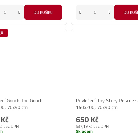
DO KOŠÍKU
DO KOŠ
KA
ení Grinch The Grinch
Povlečení Toy Story Rescue 
00, 70x90 cm
140x200, 70x90 cm
 Kč
650 Kč
Kč bez DPH
537,19 Kč bez DPH
em
Skladem