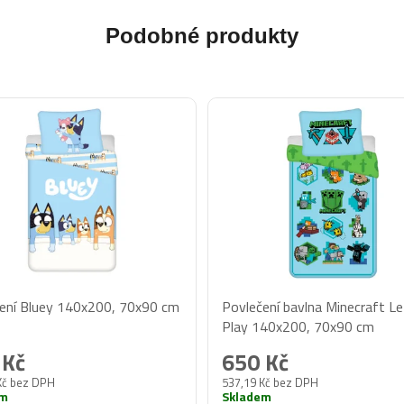
Podobné produkty
ení Bluey 140x200, 70x90 cm
Povlečení bavlna Minecraft L
Play 140x200, 70x90 cm
 Kč
650 Kč
Kč bez DPH
537,19 Kč bez DPH
em
Skladem