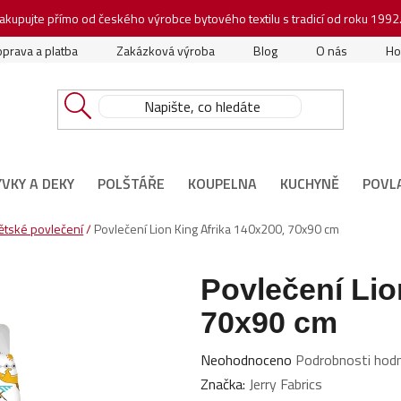
akupujte přímo od českého výrobce bytového textilu s tradicí od roku 1992
prava a platba
Zakázková výroba
Blog
O nás
Ho
ÝVKY A DEKY
POLŠTÁŘE
KOUPELNA
KUCHYNĚ
POVL
dětské povlečení
/
Povlečení Lion King Afrika 140x200, 70x90 cm
Povlečení Lio
70x90 cm
Průměrné
Neohodnoceno
Podrobnosti hod
hodnocení
Značka:
Jerry Fabrics