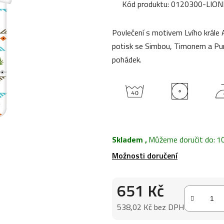
produktu
Kód produktu:
0120300-LION
je
0,0
Povlečení s motivem Lvího král
z
potisk se Simbou, Timonem a Pu
5
pohádek.
hvězdiček.
Skladem
,
Můžeme doručit do:
1
Možnosti doručení
651 Kč
538,02 Kč bez DPH
Měrná cena: