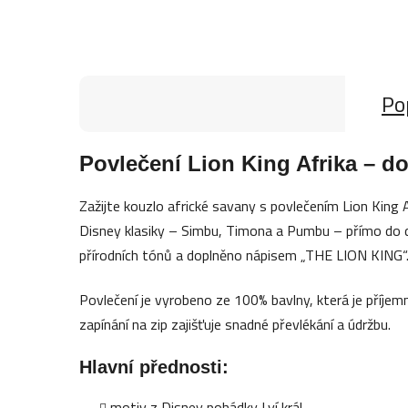
Po
Povlečení Lion King Afrika – d
Zažijte kouzlo africké savany s povlečením Lion King 
Disney klasiky – Simbu, Timona a Pumbu – přímo do d
přírodních tónů a doplněno nápisem „THE LION KING“
Povlečení je vyrobeno ze 100% bavlny, která je příjem
zapínání na zip zajišťuje snadné převlékání a údržbu.
Hlavní přednosti:
motiv z Disney pohádky Lví král