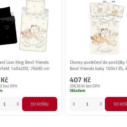
ení Lion King Best friends
Disney povlečení do postýlky L
í efekt 140x200, 70x90 cm
Best Friends baby 100x135, 
cm
 Kč
407 Kč
Kč bez DPH
336,36 Kč bez DPH
em
Skladem
DO KOŠÍKU
DO KOŠ