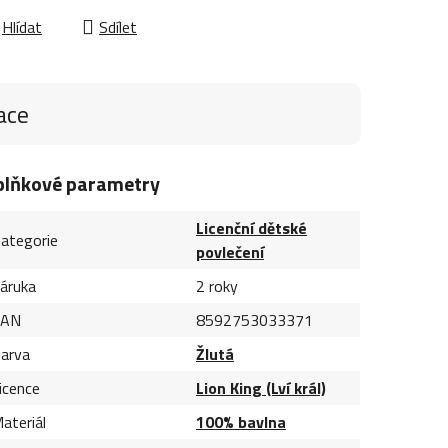
Hlídat
Sdílet
ace
plňkové parametry
Licenční dětské
ategorie
povlečení
áruka
2 roky
EAN
8592753033371
arva
Žlutá
icence
Lion King (Lví král)
ateriál
100% bavlna