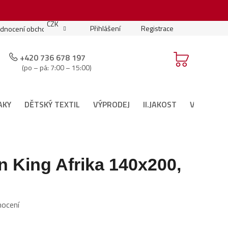
.
CZK
Přihlášení
Registrace
dnocení obchodu
Moje objednávka
Podmínky soutěže
+420 736 678 197
(po – pá: 7:00 – 15:00)
AKY
DĚTSKÝ TEXTIL
VÝPRODEJ
II.JAKOST
VÁNOČNÍ 
n King Afrika 140x200,
nocení