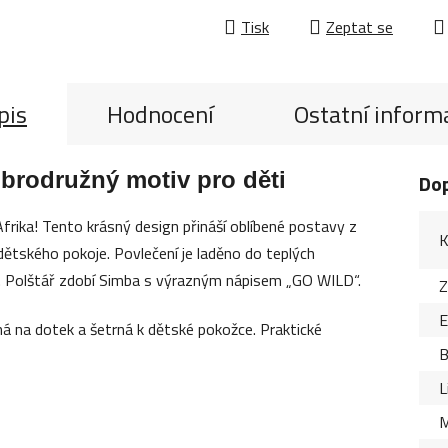
Tisk
Zeptat se
pis
Hodnocení
Ostatní inform
obrodružný motiv pro děti
Do
Afrika! Tento krásný design přináší oblíbené postavy z
K
ětského pokoje. Povlečení je laděno do teplých
. Polštář zdobí Simba s výrazným nápisem „GO WILD“.
Z
ná na dotek a šetrná k dětské pokožce. Praktické
B
L
M