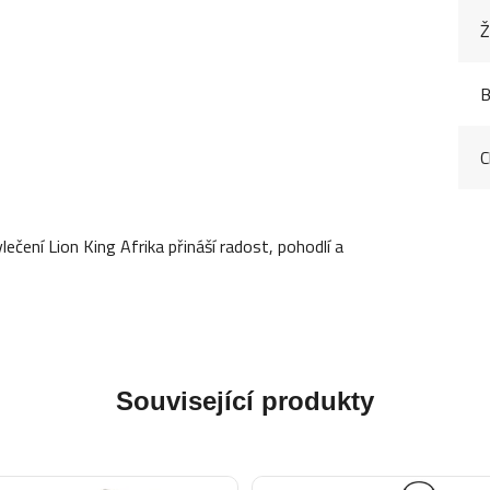
Ž
B
C
ečení Lion King Afrika přináší radost, pohodlí a
Související produkty