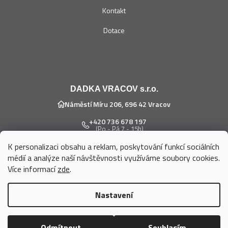
Kontakt
Dotace
DADKA VRACOV s.r.o.
Náměstí Míru 206, 696 42 Vracov
+420 736 678 197
(Po - Pá 7 - 15h)
K personalizaci obsahu a reklam, poskytování funkcí sociálních
eshop@dadka.cz
médií a analýze naší návštěvnosti využíváme soubory cookies.
Více informací
zde
.
Nastavení
Vytvořil Shoptet
Odmítnout
Souhlasím