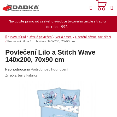
Přejít
Hledat
na
obsah
Nakupujte přímo od českého výrobce bytového textilu s tradicí
od roku 1992.
Domů
/
POVLEČENÍ
/
Dětské povlečení
/
Velká postel
/
Licenční dětské povlečení
/
Povlečení Lilo a Stitch Wave 140x200, 70x90 cm
Povlečení Lilo a Stitch Wave
140x200, 70x90 cm
Průměrné
Neohodnoceno
Podrobnosti hodnocení
hodnocení
Značka:
Jerry Fabrics
produktu
je
0,0
z
5
hvězdiček.