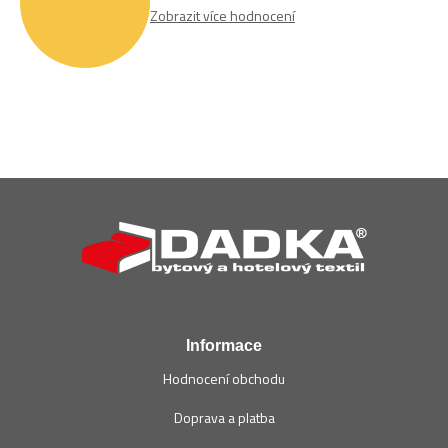
Zobrazit více hodnocení
Z
á
p
a
t
í
Informace
Hodnocení obchodu
Doprava a platba