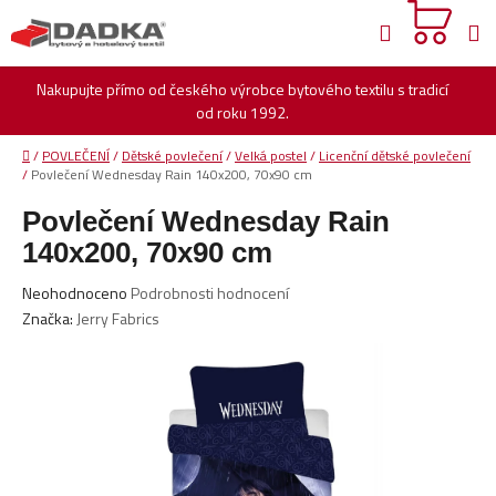
Přejít
Hledat
na
obsah
Nakupujte přímo od českého výrobce bytového textilu s tradicí
od roku 1992.
Domů
/
POVLEČENÍ
/
Dětské povlečení
/
Velká postel
/
Licenční dětské povlečení
/
Povlečení Wednesday Rain 140x200, 70x90 cm
Povlečení Wednesday Rain
140x200, 70x90 cm
Průměrné
Neohodnoceno
Podrobnosti hodnocení
hodnocení
Značka:
Jerry Fabrics
produktu
je
0,0
z
5
hvězdiček.