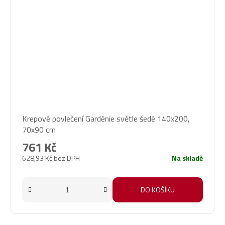
Průměrné
Krepové povlečení Gardénie světle šedé 140x200,
hodnocení
70x90 cm
produktu
je
761 Kč
5,0
628,93 Kč bez DPH
Na skladě
z
5
hvězdiček.
DO KOŠÍKU