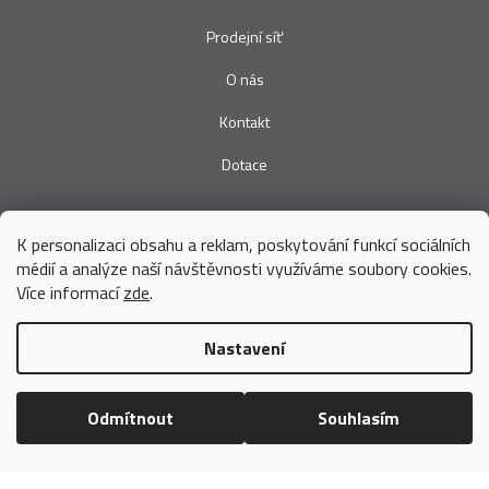
Prodejní síť
O nás
Kontakt
Dotace
K personalizaci obsahu a reklam, poskytování funkcí sociálních
médií a analýze naší návštěvnosti využíváme soubory cookies.
Více informací
zde
.
DADKA VRACOV s.r.o.
Náměstí Míru 206, 696 42 Vracov
Nastavení
+420 736 678 197
(Po - Pá 7 - 15h)
eshop@dadka.cz
Odmítnout
Souhlasím