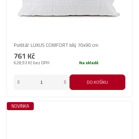
Průměrné
Polštář LUXUS COMFORT bílý 70x90 cm
hodnocení
produktu
761 Kč
je
628,93 Kč bez DPH
Na skladě
5,0
z
5
DO KOŠÍKU
hvězdiček.
NOVINKA