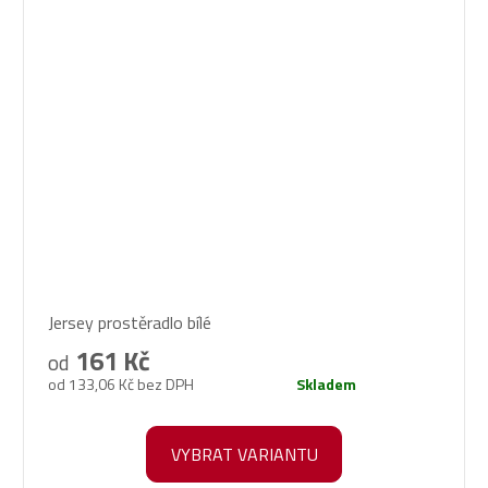
Průměrné
Jersey prostěradlo bílé
hodnocení
produktu
161 Kč
od
je
od 133,06 Kč bez DPH
Skladem
5,0
z
5
VYBRAT VARIANTU
hvězdiček.