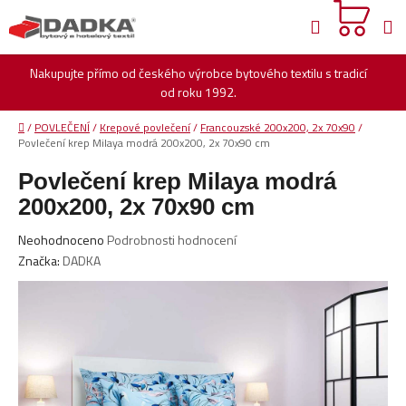
Přejít
Hledat
na
obsah
Nakupujte přímo od českého výrobce bytového textilu s tradicí
od roku 1992.
Domů
/
POVLEČENÍ
/
Krepové povlečení
/
Francouzské 200x200, 2x 70x90
/
Povlečení krep Milaya modrá 200x200, 2x 70x90 cm
Povlečení krep Milaya modrá
200x200, 2x 70x90 cm
Průměrné
Neohodnoceno
Podrobnosti hodnocení
hodnocení
Značka:
DADKA
produktu
je
0,0
z
5
hvězdiček.