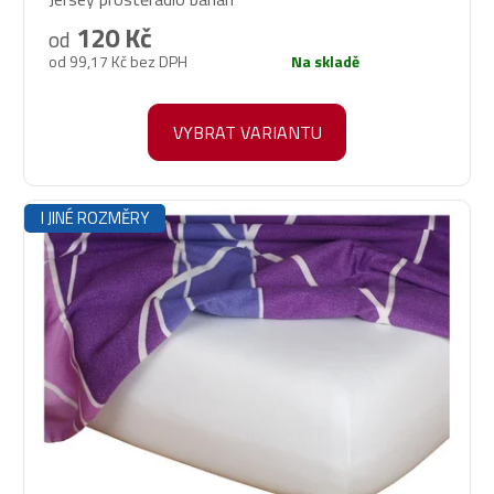
hodnocení
produktu
120 Kč
od
je
od 99,17 Kč bez DPH
Na skladě
5,0
z
5
VYBRAT VARIANTU
hvězdiček.
I JINÉ ROZMĚRY