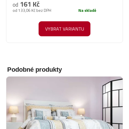
produktu
161 Kč
od
je
od 133,06 Kč bez DPH
Na skladě
5,0
z
5
VYBRAT VARIANTU
hvězdiček.
Podobné produkty