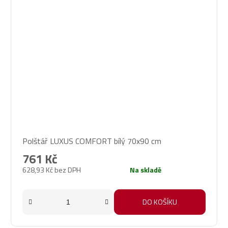
Průměrné
Polštář LUXUS COMFORT bílý 70x90 cm
hodnocení
produktu
761 Kč
je
628,93 Kč bez DPH
Na skladě
5,0
z
5
DO KOŠÍKU
hvězdiček.