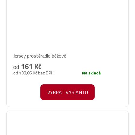
Průměrné
Jersey prostěradlo béžové
hodnocení
produktu
161 Kč
od
je
od 133,06 Kč bez DPH
Na skladě
5,0
z
5
VYBRAT VARIANTU
hvězdiček.