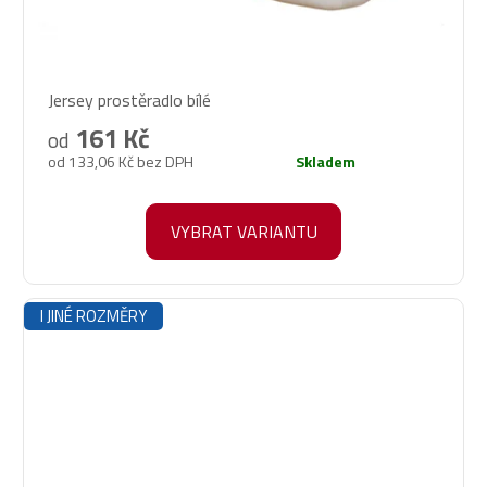
Průměrné
Jersey prostěradlo bílé
hodnocení
produktu
161 Kč
od
je
od 133,06 Kč bez DPH
Skladem
5,0
z
5
VYBRAT VARIANTU
hvězdiček.
I JINÉ ROZMĚRY