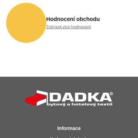
Hodnocení obchodu
Zobrazit více hodnocení
Z
á
p
a
t
í
Informace