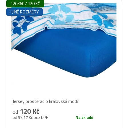
120X60 / 120 KČ
I JINÉ ROZMĚRY
Průměrné
Jersey prostěradlo královská modř
hodnocení
produktu
120 Kč
od
je
od 99,17 Kč bez DPH
Na skladě
5,0