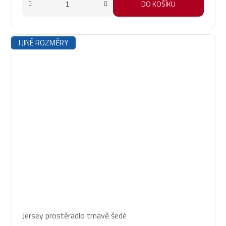
DO KOŠÍKU
I JINÉ ROZMĚRY
Průměrné
Jersey prostěradlo tmavě šedé
hodnocení