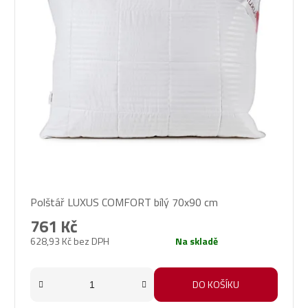
Průměrné
Polštář LUXUS COMFORT bílý 70x90 cm
hodnocení
produktu
761 Kč
je
628,93 Kč bez DPH
Na skladě
5,0
z
5
DO KOŠÍKU
hvězdiček.