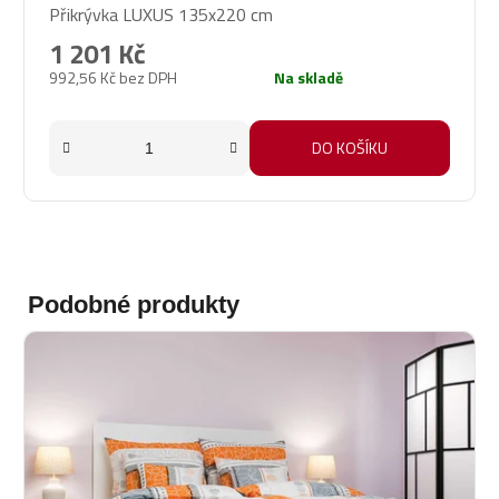
Přikrývka LUXUS 135x220 cm
hodnocení
produktu
1 201 Kč
je
992,56 Kč bez DPH
Na skladě
5,0
z
5
DO KOŠÍKU
hvězdiček.
Podobné produkty