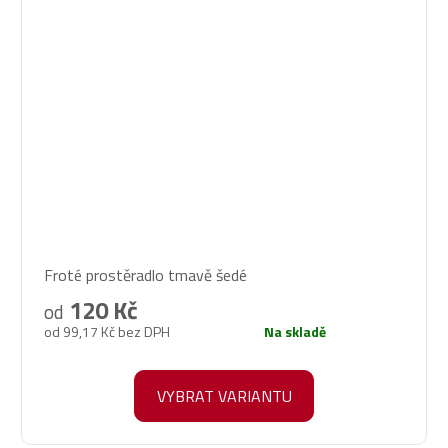
Průměrné
Froté prostěradlo tmavě šedé
hodnocení
produktu
120 Kč
od
je
od 99,17 Kč bez DPH
Na skladě
5,0
z
5
VYBRAT VARIANTU
hvězdiček.