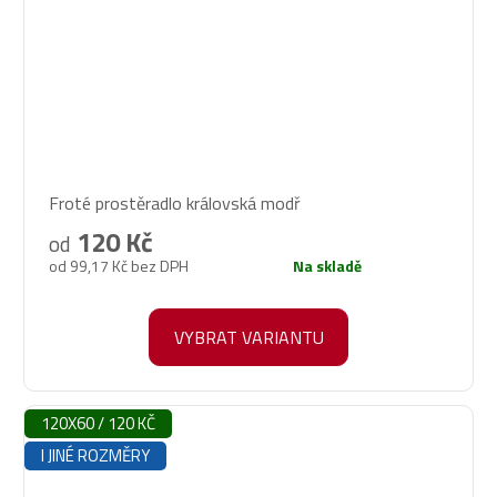
Průměrné
Froté prostěradlo královská modř
hodnocení
produktu
120 Kč
od
je
od 99,17 Kč bez DPH
Na skladě
5,0
z
5
VYBRAT VARIANTU
hvězdiček.
120X60 / 120 KČ
I JINÉ ROZMĚRY