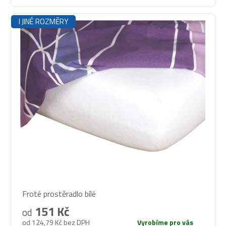
I JINÉ ROZMĚRY
Průměrné
Froté prostěradlo bílé
hodnocení
produktu
151 Kč
od
je
od 124,79 Kč bez DPH
Vyrobíme pro vás