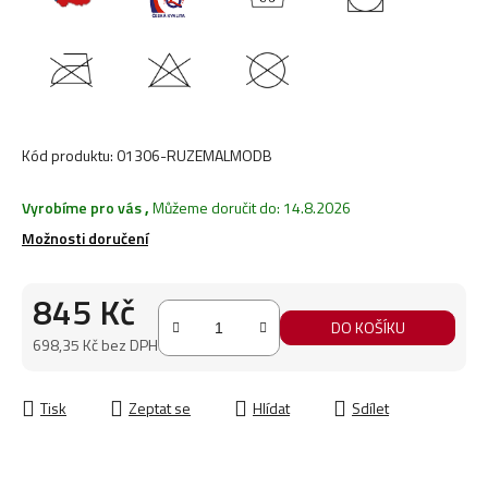
Kód produktu:
01306-RUZEMALMODB
Vyrobíme pro vás
,
Můžeme doručit do:
14.8.2026
Možnosti doručení
845 Kč
DO KOŠÍKU
698,35 Kč bez DPH
Měrná cena:
Tisk
Zeptat se
Hlídat
Sdílet