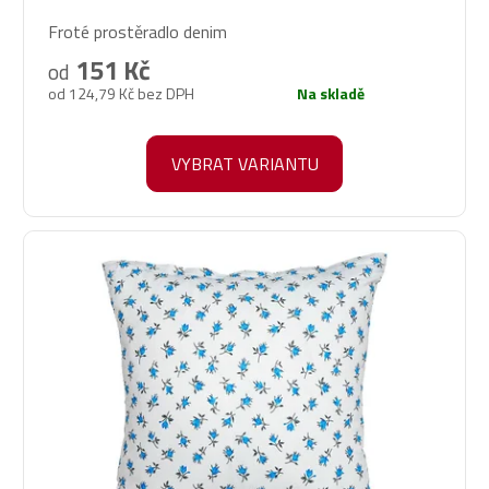
Průměrné
Froté prostěradlo denim
hodnocení
produktu
151 Kč
od
je
od 124,79 Kč bez DPH
Na skladě
3,7
z
5
VYBRAT VARIANTU
hvězdiček.