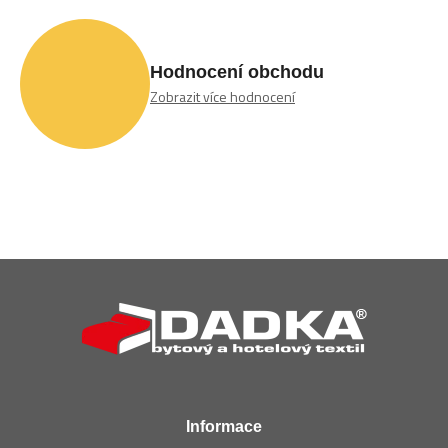
Hodnocení obchodu
Zobrazit více hodnocení
Z
á
p
a
t
í
Informace