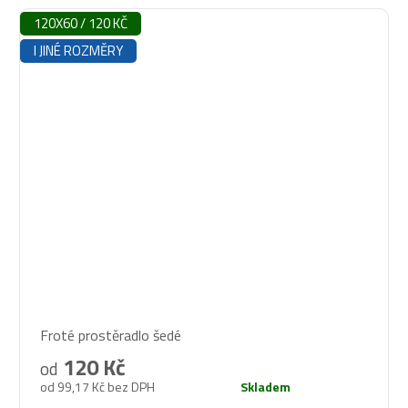
120X60 / 120 KČ
I JINÉ ROZMĚRY
Průměrné
Froté prostěradlo šedé
hodnocení
produktu
120 Kč
od
je
od 99,17 Kč bez DPH
Skladem
5,0