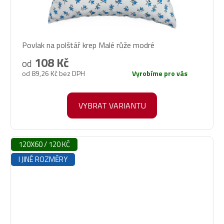
Povlak na polštář krep Malé růže modré
108 Kč
od
od 89,26 Kč bez DPH
Vyrobíme pro vás
VYBRAT VARIANTU
120X60 / 120 KČ
I JINÉ ROZMĚRY