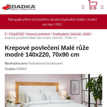
Přejít
Hledat
na
obsah
Nakupujte přímo od českého výrobce bytového textilu s tradicí
od roku 1992.
Domů
/
POVLEČENÍ
/
Krepové povlečení
/
Prodloužené 140x220, 70x90
/
Krepové povlečení Malé růže modré 140x220, 70x90 cm
Krepové povlečení Malé růže
modré 140x220, 70x90 cm
Průměrné
Neohodnoceno
Podrobnosti hodnocení
hodnocení
Značka:
DADKA
produktu
je
0,0
z
5
hvězdiček.