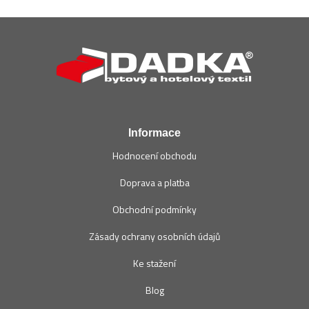
Z
á
p
a
t
í
Informace
Hodnocení obchodu
Doprava a platba
Obchodní podmínky
Zásady ochrany osobních údajů
Ke stažení
Blog