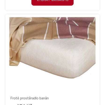
hvězdiček.
Průměrné
Froté prostěradlo banán
hodnocení
produktu