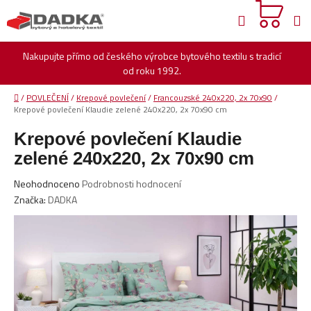
Přejít
Hledat
na
obsah
Nakupujte přímo od českého výrobce bytového textilu s tradicí
od roku 1992.
Domů
/
POVLEČENÍ
/
Krepové povlečení
/
Francouzské 240x220, 2x 70x90
/
Krepové povlečení Klaudie zelené 240x220, 2x 70x90 cm
Krepové povlečení Klaudie
zelené 240x220, 2x 70x90 cm
Průměrné
Neohodnoceno
Podrobnosti hodnocení
hodnocení
Značka:
DADKA
produktu
je
0,0
z
5
hvězdiček.