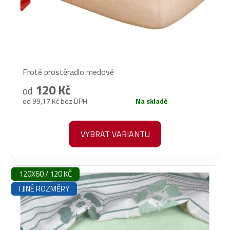
Průměrné
Froté prostěradlo medové
hodnocení
produktu
120 Kč
od
je
od 99,17 Kč bez DPH
Na skladě
5,0
z
5
VYBRAT VARIANTU
hvězdiček.
120X60 / 120 KČ
I JINÉ ROZMĚRY