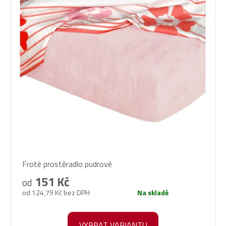
Průměrné
Froté prostěradlo pudrové
hodnocení
produktu
151 Kč
od
je
od 124,79 Kč bez DPH
Na skladě
5,0
z
5
VYBRAT VARIANTU