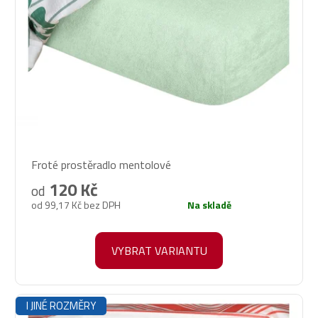
Průměrné
Froté prostěradlo mentolové
hodnocení
produktu
120 Kč
od
je
od 99,17 Kč bez DPH
Na skladě
5,0
z
5
VYBRAT VARIANTU
hvězdiček.
I JINÉ ROZMĚRY