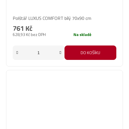
Průměrné
Polštář LUXUS COMFORT bílý 70x90 cm
hodnocení
produktu
761 Kč
je
628,93 Kč bez DPH
Na skladě
5,0
z
5
DO KOŠÍKU
hvězdiček.