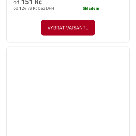
151 Kč
od
je
od 124,79 Kč bez DPH
Skladem
5,0
z
5
VYBRAT VARIANTU
hvězdiček.